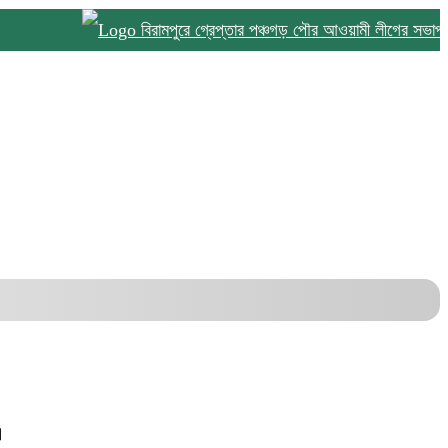
বিরামপুরে গ্রেপ্তার পঞ্চগড় পৌর আওয়ামী লীগের সভাপতি
।