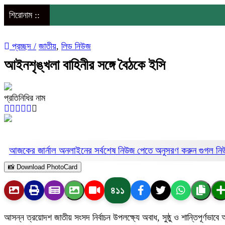
শিরোনাম ::
প্রচ্ছদ /
জাতীয়
,
লিড নিউজ
আইনশৃঙ্খলা বাহিনীর সঙ্গে বৈঠকে ইসি
প্রতিনিধির নাম
আজকের জার্নাল অনলাইনের সর্বশেষ নিউজ পেতে অনুসরণ করুন
গুগল ন
📸 Download PhotoCard
৪১১
আসন্ন ত্রয়োদশ জাতীয় সংসদ নির্বাচন উপলক্ষ্যে অবাধ, সুষ্ঠু ও শান্তিপূর্ণভাবে 