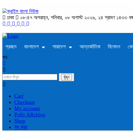
ঢাকা
০৮:৪৭ অপরাহ্ন, শনিবার, ০৮ অগাস্ট ২০২৬, ২৪ শ্রাবণ ১৪৩৩ বঙ্গাব
প্রচ্ছদ
বাংলাদেশ
সারাদেশ
আন্তর্জাতিক
বিনোদন
খেল
সব
Cart
Checkout
My account
Polls ARchive
Shop
সব খবর