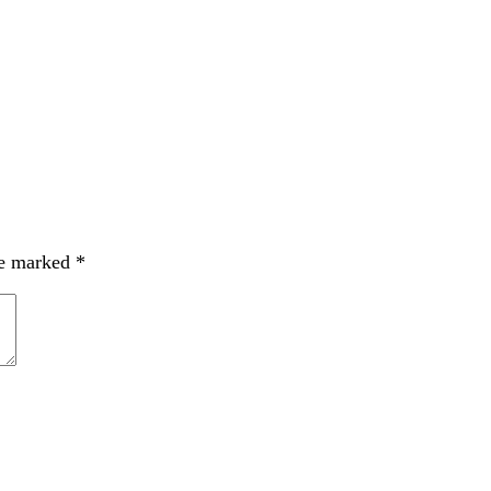
re marked
*