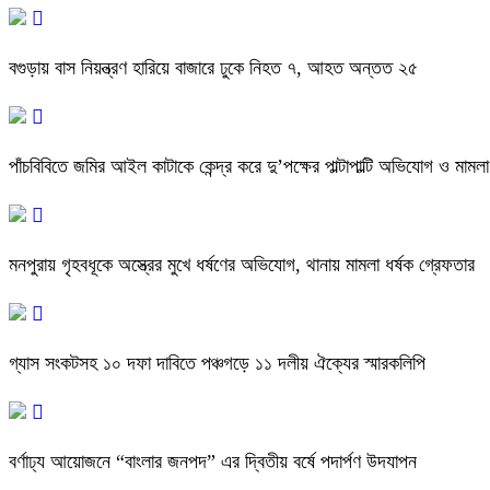
বগুড়ায় বাস নিয়ন্ত্রণ হারিয়ে বাজারে ঢুকে নিহত ৭, আহত অন্তত ২৫
পাঁচবিবিতে জমির আইল কাটাকে কেন্দ্র করে দু’পক্ষের পাল্টাপাল্টি অভিযোগ ও মামলা
মনপুরায় গৃহবধূকে অস্ত্রের মুখে ধর্ষণের অভিযোগ, থানায় মামলা ধর্ষক গ্রেফতার
গ্যাস সংকটসহ ১০ দফা দাবিতে পঞ্চগড়ে ১১ দলীয় ঐক্যের স্মারকলিপি
বর্ণাঢ্য আয়োজনে “বাংলার জনপদ” এর দ্বিতীয় বর্ষে পদার্পণ উদযাপন