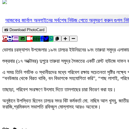
আজকের জার্নাল অনলাইনের সর্বশেষ নিউজ পেতে অনুসরণ করুন
গুগল ন
📸 Download PhotoCard
৫৫৮
ভোলার চরফ্যাশন উপজেলার ১৯নং ঢালচর ইউনিয়নের ৯নং তারুয়া সমুদ্র এলাক
শুক্রবার (১৭ অক্টোবর) দুপুরে তারুয়া সমুদ্র সৈকতের একটি রেস্ট হাউজে দাফ
এ সময় তিনি পর্যটক ও স্থানীয়দের মধ্যে পরিবেশ রক্ষায় সচেতনতা সৃষ্টির লক্ষ
“বনউজার থেকে বিরত থাকি, বন বিভাগকে সহযোগিতা করি”, “গাছ লাগাই, পরিবেশ বা
তাছাড়া, পরিবেশ সংরক্ষণে উৎসাহ দিতে তালগাছের চারা বিতরণ করা হয়।
অনুষ্ঠানে উপস্থিত ছিলেন ঢালচর সদর বিট কর্মকর্তা মো. নাছিম আল খুসবু, জা
ফরাজি,শ্রমিকদল সভাপতি রফিজুল মোল্লাসহ আরও অনেকে।