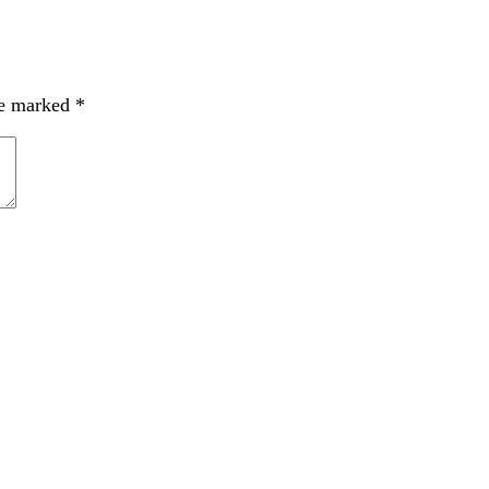
re marked
*