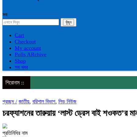
সব
Cart
Checkout
My account
Polls ARchive
Shop
সব খবর
শিরোনাম ::
প্রচ্ছদ /
জাতীয়
,
বরিশাল বিভাগ
,
লিড নিউজ
চরফ্যাশনের তারুয়ায় ‘লাস্ট ড্রেস বাই শওকত’র ম
প্রতিনিধির নাম