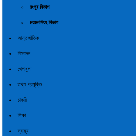
রংপুর বিভাগ
ময়মনসিংহ বিভাগ
আন্তর্জাতিক
বিনোদন
খেলাধুলা
তথ্য-প্রযুক্তি
চাকরি
শিক্ষা
স্বাস্থ্য