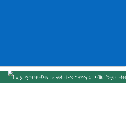
গ্যাস সংকটসহ ১০ দফা দাবিতে পঞ্চগড়ে ১১ দলীয় ঐক্যের স্মারকলিপি