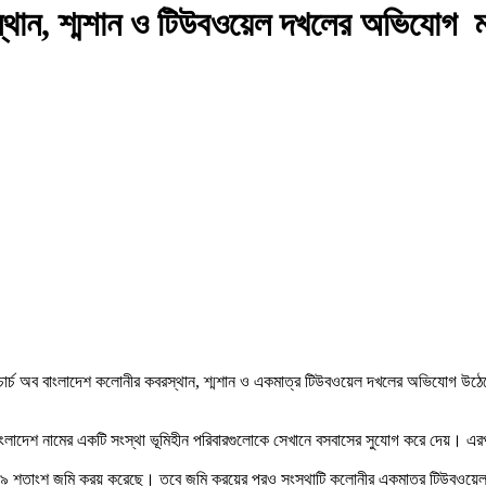
্থান, শ্মশান ও টিউবওয়েল দখলের অভিযোগ ‎ ‎ম
ার্চ অব বাংলাদেশ কলোনীর কবরস্থান, শ্মশান ও একমাত্র টিউবওয়েল দখলের অভিযোগ উঠেছে
াংলাদেশ নামের একটি সংস্থা ভূমিহীন পরিবারগুলোকে সেখানে বসবাসের সুযোগ করে দেয়। এ
ে ৬৯ শতাংশ জমি ক্রয় করেছে। তবে জমি ক্রয়ের পরও সংস্থাটি কলোনীর একমাত্র টিউবওয়েল, 