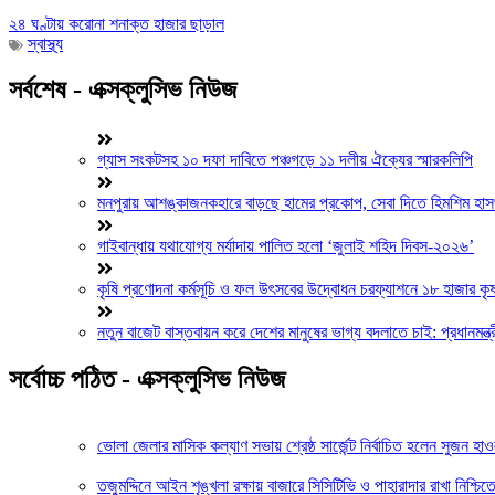
২৪ ঘণ্টায় করোনা শনাক্ত হাজার ছাড়াল
স্বাস্থ্য
সর্বশেষ - এক্সক্লুসিভ নিউজ
গ্যাস সংকটসহ ১০ দফা দাবিতে পঞ্চগড়ে ১১ দলীয় ঐক্যের স্মারকলিপি
মনপুরায় আশঙ্কাজনকহারে বাড়ছে হামের প্রকোপ, সেবা দিতে হিমশিম হাসপা
গাইবান্ধায় যথাযোগ্য মর্যাদায় পালিত হলো ‘জুলাই শহিদ দিবস-২০২৬’
কৃষি প্রণোদনা কর্মসূচি ও ফল উৎসবের উদ্বোধন চরফ্যাশনে ১৮ হাজার কৃ
নতুন বাজেট বাস্তবায়ন করে দেশের মানুষের ভাগ্য বদলাতে চাই: প্রধানমন্ত্র
সর্বোচ্চ পঠিত - এক্সক্লুসিভ নিউজ
ভোলা জেলার মাসিক কল্যাণ সভায় শ্রেষ্ঠ সার্জেন্ট নির্বাচিত হলেন সুজন হা
তজুমদ্দিনে আইন শৃঙ্খলা রক্ষায় বাজারে সিসিটিভি ও পাহারাদার রাখা নিশ্চ