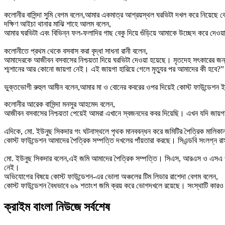
‎কলোনীর বাসিন্দা সুমি বেগম বলেন,আমার একমাত্র আশ্রয়স্থল ঘরভিটা দখল করে নিয়েছে 
‎দক্ষিণ আইচা থানার মাঝি শাহে আলম বলেন,
‎আমার ঘরভিটা এবং বিভিন্ন ফল-ফলাদির গাছ বেকু দিয়ে গুঁড়িয়ে আমাকে উচ্ছেদ করে দেও
‎কলোনীতে প্রথম থেকে বসবাস করা বৃদ্ধা সাধনা রানী বলেন,
‎আমাদেরকে আজীবন বসবাসের নিশ্চয়তা দিয়ে ঘরভিটা দেওয়া হয়েছে। মৃতদেহ সৎকারের জন্য
শ্মশানের আর কোনো জায়গা নেই। এই জায়গা হারিয়ে গেলে মৃত্যুর পর আমাদের কী হবে?”
ভুক্তভোগী রুহুল আমীন বলেন,আমার মা ও বোনের কবরের ওপর দিয়েই কোস্ট ফাউন্ডেশন ইটের 
‎কলোনীর আরেক বাসিন্দা মনসুর আহমেদ বলেন,
‎আজীবন বসবাসের নিশ্চয়তা পেয়েই আমরা এখানে স্বজনদের কবর দিয়েছি। এখন যদি জায়গা
‎এদিকে, মো. ইউনুছ সিকদার গং ঘটনাস্থলে পৃথক মানববন্ধন করে জমিটির পৈত্রিক মালিকা
‎কোস্ট ফাউন্ডেশন আমাদের পৈত্রিক সম্পত্তি দখলের পাঁয়তারা করছে। সিএন্ডবি সংলগ্ন 
‎মো. ইউনুছ সিকদার বলেন,এই জমি আমাদের পৈত্রিক সম্পত্তি। সিএস, আরএস ও এসএ খতি
নেই।
অভিযোগের বিষয়ে কোস্ট ফাউন্ডেশন-এর ভোলা অঞ্চলের টিম লিডার রাশেদা বেগম বলেন,
‎কোস্ট ফাউন্ডেশন বৈধভাবে ৬৯ শতাংশ জমি ক্রয় করে ভোগদখলে রয়েছে। সংস্থাটি কারও
ক্রাইম বাংলা নিউজে সর্বশেষ