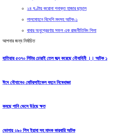
২৪ ঘণ্টায় করোনা শনাক্ত হাজার ছাড়াল
লালমোহনে বিদেশি মদসহ আটক-১
বাবার অনুপ্রেরণায় সফল এক রাজনীতিবিদ শিলা
আপনার জন্য নির্বাচিত
হাতিয়ায় ৫৩৭০ লিটার চোরাই তেল জব্দ করেছে নৌবাহিনী ।। আটক ১
ঈদে নৌযানেও মোটরসাইকেল বহনে নিষেধাজ্ঞা
কমছে পানি ভেসে উঠছে ক্ষত
ভোলায় ২৯০ পিস ইয়াবা সহ মাদক কারবারি আটক