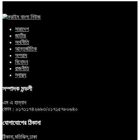
সারাদেশ
জাতীয়
অর্থনীতি
আন্তর্জাতিক
অপরাধ
বিনোদন
রাজনীতি
স্বাস্থ্য
সম্পাদক মন্ডলী
এম এ হান্নান
ফোন : ০১৭১১৭৪২৬৯৩/০১৭১৫৭৮০৬৪০
যোগাযোগের ঠিকানা
ঠিকানা,মতিঝিল,ঢাকা