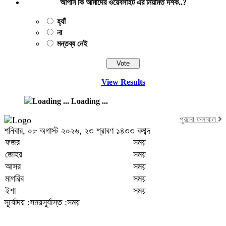
আপনি কি আমাদের ওয়েবসাইট এর নিয়মিত দর্শক..?
হ্যাঁ
না
মন্তব্য নেই
View Results
Loading ...
পুরনো ফলাফল
শনিবার, ০৮ অগাস্ট ২০২৬, ২৩ শ্রাবণ ১৪৩৩ বঙ্গাব্দ
ফজর
সময়
জোহর
সময়
আসর
সময়
মাগরিব
সময়
ইশা
সময়
সূর্যোদয় :সময়
সূর্যাস্ত :সময়