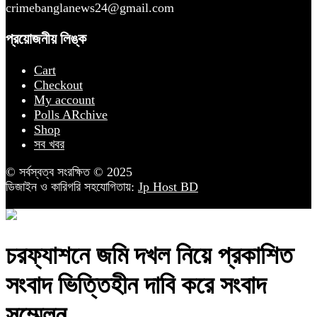
crimebanglanews24@gmail.com
প্রয়োজনীয় লিঙ্ক
Cart
Checkout
My account
Polls ARchive
Shop
সব খবর
© সর্বস্বত্ব সংরক্ষিত © 2025
ডিজাইন ও কারিগরি সহযোগিতায়:
Jp Host BD
চরফ্যাশনে জমি দখল নিয়ে প্রকাশিত
সংবাদ ভিত্তিহীন দাবি করে সংবাদ
সম্মেলন