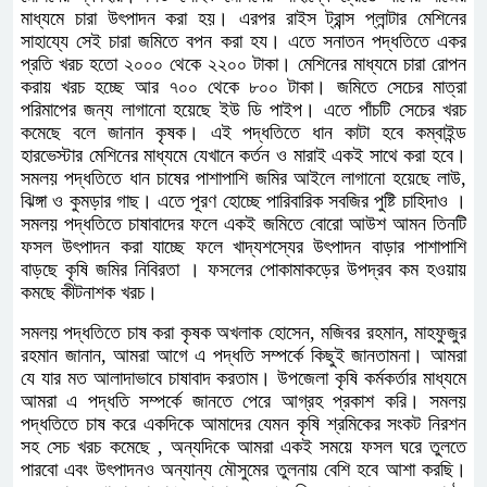
মাধ্যমে চারা উৎপাদন করা হয়। এরপর রাইস ট্রান্স প্লান্টার মেশিনের
সাহায্যে সেই চারা জমিতে বপন করা হয। এতে সনাতন পদ্ধতিতে একর
প্রতি খরচ হতো ২০০০ থেকে ২২০০ টাকা। মেশিনের মাধ্যমে চারা রোপন
করায় খরচ হচ্ছে আর ৭০০ থেকে ৮০০ টাকা। জমিতে সেচের মাত্রা
পরিমাপের জন্য লাগানো হয়েছে ইউ ডি পাইপ। এতে পাঁচটি সেচের খরচ
কমেছে বলে জানান কৃষক। এই পদ্ধতিতে ধান কাটা হবে কম্বাইন্ড
হারভেস্টার মেশিনের মাধ্যমে যেখানে কর্তন ও মারাই একই সাথে করা হবে।
সমলয় পদ্ধতিতে ধান চাষের পাশাপাশি জমির আইলে লাগানো হয়েছে লাউ,
ঝিঙ্গা ও কুমড়ার গাছ। এতে পূরণ হোচ্ছে পারিবারিক সবজির পুষ্টি চাহিদাও ।
সমলয় পদ্ধতিতে চাষাবাদের ফলে একই জমিতে বোরো আউশ আমন তিনটি
ফসল উৎপাদন করা যাচ্ছে ফলে খাদ্যশস্যের উৎপাদন বাড়ার পাশাপাশি
বাড়ছে কৃষি জমির নিবিরতা । ফসলের পোকামাকড়ের উপদ্রব কম হওয়ায়
কমছে কীটনাশক খরচ।
সমলয় পদ্ধতিতে চাষ করা কৃষক অখলাক হোসেন, মজিবর রহমান, মাহফুজুর
রহমান জানান, আমরা আগে এ পদ্ধতি সম্পর্কে কিছুই জানতামনা। আমরা
যে যার মত আলাদাভাবে চাষাবাদ করতাম। উপজেলা কৃষি কর্মকর্তার মাধ্যমে
আমরা এ পদ্ধতি সম্পর্কে জানতে পেরে আগ্রহ প্রকাশ করি। সমলয়
পদ্ধতিতে চাষ করে একদিকে আমাদের যেমন কৃষি শ্রমিকের সংকট নিরশন
সহ সেচ খরচ কমেছে , অন্যদিকে আমরা একই সময়ে ফসল ঘরে তুলতে
পারবো এবং উৎপাদনও অন্যান্য মৌসুমের তুলনায় বেশি হবে আশা করছি।