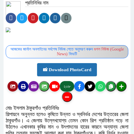
প্রতিনিধির নাম
আজকের জার্নাল অনলাইনের সর্বশেষ নিউজ পেতে অনুসরণ করুন
গুগল নিউজ (Google
News)
ফিডটি
📸 Download PhotoCard
২০৮
মোঃ ইসলাম ঠাকুরগাঁও প্রতিনিধিঃ
শিল্পায়নে অনুন্নত হলেও কৃষিতে উন্নত ও স্বনির্ভর দেশের উত্তরের জেলা
ঠাকুরগাঁও। এ জেলায় উল্লেখযোগ্য তেমন কোন শিল্প প্রতিষ্ঠান গড়ে না
উঠলেও এখানকার কৃষির মান ও উৎপাদনের হারের কারনে অন্যান্য জেলা
গুলির তুলনায় সহজেই আলাদা করা যায় ঠাকুরগাঁওকে। কৃষি নির্ভর হওয়ায়