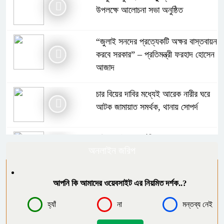
উপলক্ষে আলোচনা সভা অনুষ্ঠিত
“জুলাই সনদের প্রত্যেকটি অক্ষর বাস্তবায়ন
করবে সরকার” – প্রতিমন্ত্রী ফরহাদ হোসেন
আজাদ
চার বিয়ের দাবির মধ্যেই আরেক নারীর ঘরে
আটক জামায়াত সমর্থক, থানায় সোপর্দ
দক্ষিণ আইচায় কর্মজীবনের অবসানে সম্মাননা
অনলাইন জরিপ
ও ভালোবাসায় সিক্ত তিন গুণী শিক্ষক।
ফৈজুদ্দিন মাধ্যমিক বিদ্যালয়ের এডহক
আপনি কি আমাদের ওয়েবসাইট এর নিয়মিত দর্শক..?
কমিটির সভাপতি নির্বাচিত হলেন মতিন কিরন
হ্যাঁ
না
মন্তব্য নেই