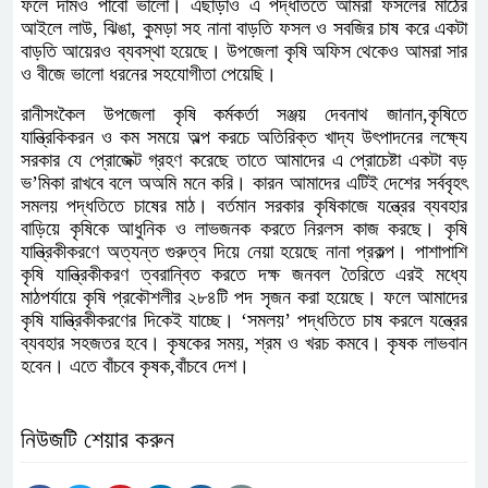
ফলে দামও পাবো ভালো। এছাড়াও এ পদ্ধতিতে আমরা ফসলের মাঠের
আইলে লাউ, ঝিঙা, কুমড়া সহ নানা বাড়তি ফসল ও সবজির চাষ করে একটা
বাড়তি আয়েরও ব্যবস্থা হয়েছে। উপজেলা কৃষি অফিস থেকেও আমরা সার
ও বীজে ভালো ধরনের সহযোগীতা পেয়েছি।
রানীসংকৈল উপজেলা কৃষি কর্মকর্তা সঞ্জয় দেবনাথ জানান,কৃষিতে
যান্ত্রিকিকরন ও কম সময়ে অল্প করচে অতিরিক্ত খাদ্য উৎপাদনের লক্ষ্যে
সরকার যে প্রোজেক্ট গ্রহণ করেছে তাতে আমাদের এ প্রোচেষ্টা একটা বড়
ভ’মিকা রাখবে বলে অঅমি মনে করি। কারন আমাদের এটিই দেশের সর্ববৃহৎ
সমলয় পদ্ধতিতে চাষের মাঠ। বর্তমান সরকার কৃষিকাজে যন্ত্রের ব্যবহার
বাড়িয়ে কৃষিকে আধুনিক ও লাভজনক করতে নিরলস কাজ করছে। কৃষি
যান্ত্রিকীকরণে অত্যন্ত গুরুত্ব দিয়ে নেয়া হয়েছে নানা প্রকল্প। পাশাপাশি
কৃষি যান্ত্রিকীকরণ ত্বরান্বিত করতে দক্ষ জনবল তৈরিতে এরই মধ্যে
মাঠপর্যায়ে কৃষি প্রকৌশলীর ২৮৪টি পদ সৃজন করা হয়েছে। ফলে আমাদের
কৃষি যান্ত্রিকীকরণের দিকেই যাচ্ছে। ‘সমলয়’ পদ্ধতিতে চাষ করলে যন্ত্রের
ব্যবহার সহজতর হবে। কৃষকের সময়, শ্রম ও খরচ কমবে। কৃষক লাভবান
হবেন। এতে বাঁচবে কৃষক,বাঁচবে দেশ।
নিউজটি শেয়ার করুন