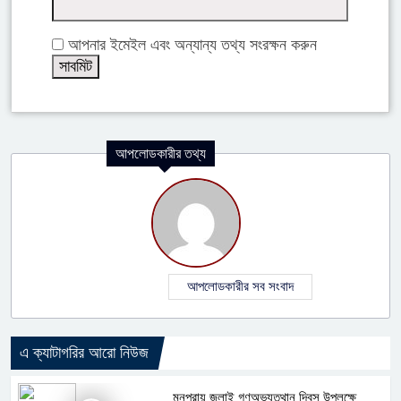
আপনার ইমেইল এবং অন্যান্য তথ্য সংরক্ষন করুন
আপলোডকারীর তথ্য
আপলোডকারীর সব সংবাদ
এ ক্যাটাগরির আরো নিউজ
মনপুরায় জুলাই গণঅভ্যুত্থান দিবস উপলক্ষে