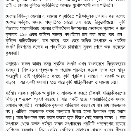
তাই এ জেলার কুষিতে প্রতিনিয়ত আসছে যুগোপযোগী নানা পরিবর্তন।
দেশের বিভিন্ন জেলায় এ সমলয় পদ্ধতিতে পরীক্ষামূলক চাষাবাদ করা হলেও
দেশের সর্ববৃহৎ সমলয় পদ্ধতিতে বোরো চাষ হচ্ছে ঠাকুরগাঁওয়ে। কৃষি
বিভাগের সহযোগীতায় জেলার রাণীশংকৈল উপজেলার নেকমরদ গ্রামের ৭ জন
কৃষকের ১১০ একর জমিতে সমলয় পদ্ধতিতে চাষ করা হচ্ছে বোর ধান।
কৃষিতে যান্ত্রিকীকরণ, কম সময়ে, কম খরচে অধিক উৎপাদন ও শ্রমিক
সংকট নিরশনের লক্ষ্যে এ পদ্ধতিতে চাষাবাদে সুফল পেতে শুরু করেছেন
কৃষকরা।
এছাড়াও ফসল কাটার সময় শ্রমিক সংকট এখন বাংলাদেশে নিত্যবছরের
সমস্যা। শিল্পায়নের প্রত্যক্ষ ও পরোক্ষ প্রভাবে কয়েক দশক ধরে মানুষ
শহরমুখী। তাই প্রতিনিয়ত কমছে কৃষি শ্রমিক। সামনে এ সংকট আরও
বাড়বে। এর একটা সমাধান হতে পারে কৃষি যান্ত্রিকীকরণ ও সমলয় চায়।
বর্তমান সরকার কৃষিকে আধুনিক ও লাভজনক করতে টেকসই যান্ত্রিকীকরণের
বিভিন্ন পদক্ষেপ গ্রহণ করেছে। যার একটি হচ্ছে সমবায়ভিত্তিক সমলয়
চাষাবাদ পদ্ধতি। অপরদিকে কৃষকরা অভিযোগ করেন যে ধান চাষ লাভজনক
নয়। এটিকে লাভজনক করার অন্যতম উপায় হলো উৎপাদন ব্যয় হ্রাস
করা। আর উৎপাদন ব্যয় হ্রাস করতে হলে বিকল্প নেই সমলয় চাষের । চারা
উৎপাদন থেকে কর্তন পর্যন্ত ফসল উৎপাদনের প্রতিটি পদক্ষেপেই রয়েছে
মেশিনের ব্যবহার। সিড সোইং মেশিনের সাহায্যে ট্রেতে ধানের বীজের