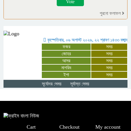
রাজধানীর তিন ক্যাম্পাসে ছাত্রদল-শিবির
সংঘর্ষ, উত্তেজনায় দিনভর অচলাবস্থা
পুরনো ফলাফল
পঞ্চগড়ে মাইকে ঘোষণা দিয়ে চা বাগান
দখলের চেষ্টার অভিযোগ, উত্তেজনা
বৃহস্পতিবার, ০৬ অগাস্ট ২০২৬, ২২ শ্রাবণ ১৪৩৩ বঙ্গাব্দ
ফজর
সময়
কুষ্টিয়ায় ৬ হাজার পিস ইয়াবাসহ বাসের
জোহর
সময়
আসর
সময়
সুপারভাইজার আটক
মাগরিব
সময়
ইশা
সময়
তরুণ উদ্ভাবকরাই বাংলাদেশের ভবিষ্যৎ :
সূর্যোদয় :সময়
সূর্যাস্ত :সময়
প্রধানমন্ত্রী
Cart
Checkout
My account