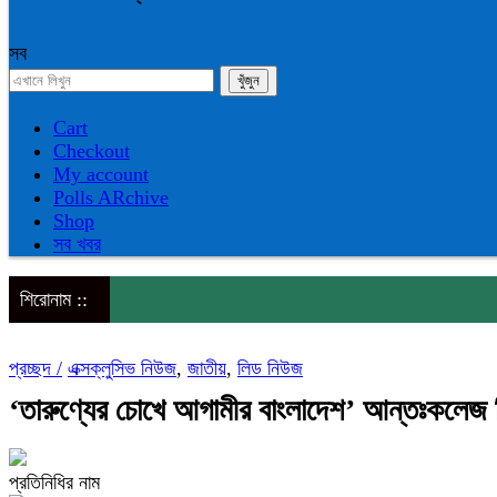
সব
Cart
Checkout
My account
Polls ARchive
Shop
সব খবর
শিরোনাম ::
প্রচ্ছদ /
এক্সক্লুসিভ নিউজ
,
জাতীয়
,
লিড নিউজ
‘তারুণ্যের চোখে আগামীর বাংলাদেশ’ আন্তঃকলেজ বিত
প্রতিনিধির নাম