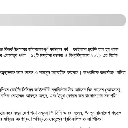
িতর্ক উৎসবের জাঁকজমকপূর্ণ ফাইনাল পর্ব। ফাইনালে চ্যাম্পিয়ান হয় থাকা
বাচনের একমাত্র পথ”। ১২টি মাদ্রাসা কলেজ ও বিশ্ববিদ্যালয় ২০২৫ এর বির্তক
লেন আব্দুল্লাহ আল হাসান ও শামসুল আরেফীন ফয়সাল। অপরদিকে রানার্সআপ দনিয়া
সুপ্রিম কোর্টের সিনিয়র আইনজীবী ব্যারিস্টার মীর আহমদ বিন কাসেম (আরমান),
র সাংবাদিক মোহাম্মদ আবদুল অদুদ, এবং ইয়ুথ ফোরাম অব বাংলাদেশের সভাপতি
যবহার করে নতুন দেশ গড়া সম্ভব।” তিনি আরও বলেন, “নতুন বাংলাদেশ গড়তে
র সক্রিয় অংশগ্রহণ ভবিষ্যতে নেতৃত্বে প্রতিফলিত হওয়া উচিত।