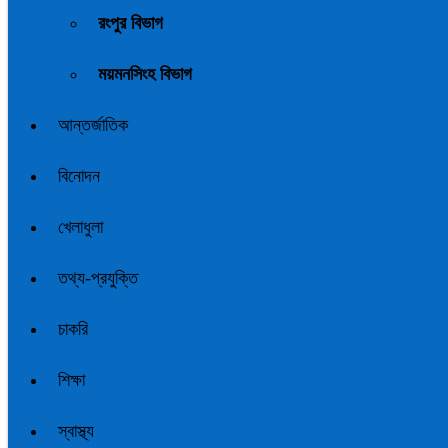
রংপুর বিভাগ
ময়মনসিংহ বিভাগ
আন্তর্জাতিক
বিনোদন
খেলাধুলা
তথ্য-প্রযুক্তি
চাকরি
শিক্ষা
স্বাস্থ্য