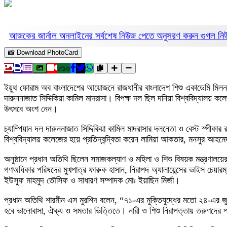
আজকের জার্নাল অনলাইনের সর্বশেষ নিউজ পেতে অনুসরণ করুন
গুগল ন
📸 Download PhotoCard
৮১০
ইয়ুথ ফোরাম অব বাংলাদেশের আয়োজনে রাজধানীর বাংলাদেশ শিশু একাডেমি মিলনায়
দারুননাজাত সিদ্দিকিয়া কামিল মাদরাসা। বিপক্ষ দল ছিল দনিয়া বিশ্ববিদ্যালয় ক
উৎসবে অংশ নেন।
চ্যাম্পিয়ান দল দারুননাজাত সিদ্দিকিয়া কামিল মাদরাসার দলনেতা ও বেস্ট স্
বিশ্ববিদ্যালয় কলেজের হয়ে প্রতিদ্বন্দ্বিতা করেন লামিয়া আকতার, মনসুর আহ
অনুষ্ঠানে প্রধান অতিথি ছিলেন সমাজকল্যাণ ও মহিলা ও শিশু বিষয়ক মন্ত্রণালয
গণঅধিকার পরিষদের মুখপাত্র ফারুক হাসান, নিরাপদ অ্যালায়েন্সের ভাইস চেয়া
ইউসুফ মাহমুদ তৌসিফ ও সাধারণ সম্পাদক মোঃ ইয়াছিন মির্জা।
প্রধান অতিথি শারমীন এস মুরশিদ বলেন, “৭১-এর মুক্তিযুদ্ধের মতো ২৪-এর জ
হবে ভালোবাসা, ঐক্য ও সমতার ভিত্তিতে। নারী ও শিশু নিরাপত্তায় তরুণদের