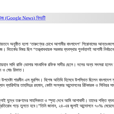
িউজ (Google News)
ফিডটি
তনে অনুষ্ঠিত হলো ‘তারুণ্যের চোখে আগামীর বাংলাদেশ’ শিরোনামের আন্তঃকলেজ ব
লেজ। বিতর্কের বিষয় ছিল “তত্ত্বাবধায়ক সরকার ব্যবস্থার পুনর্বহালই আগামী নির্
পীকার রায়হান সাদি রাফি ভোলার সাংবাদিক রফিক সাদীর ছেলে। দলের অন্য সদসরা হ
মেদ ও মোঃ রিফাত।
়ের উপদেষ্টা শারমীন এস মুরশিদ। বিশেষ অতিথি হিসেবে উপস্থিত ছিলেন বাংলাদেশ 
রম্যান ব্যারিস্টার তাহমিদুর রহমান, কোটা সংস্কার আন্দোলনের রিটকারক ও সিনিয়
ুলাই যুদ্ধে তরুণদের সাহসিকতা ও স্পৃহা দেখে আমি আশাবাদী। তাদের শক্তি ব্
 প্রতিরোধ গড়ে তুলতে হবে।”তিনি জানান, ২৪-এর জুলাই আন্দোলনে ৭০% মেয়েদে