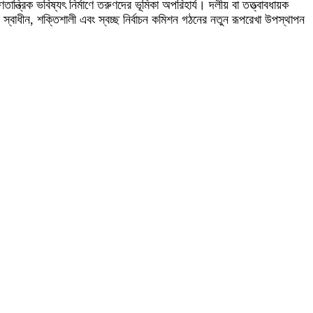
তান্ত্রিক ভবিষ্যৎ নির্মাণে তরুণদের ভূমিকা অপরিহার্য। দলীয় বা তত্ত্বাবধায়ক
 স্বাধীন, শক্তিশালী এবং স্বচ্ছ নির্বাচন কমিশন গঠনের নতুন রূপরেখা উপস্থাপন