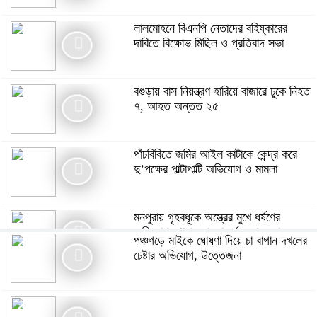
লালমোহনে বিএনপি নেতাদের বহিষ্কারের
দাবিতে বিক্ষোভ মিছিল ও প্রতিবাদ সভা
বগুড়ায় বাস নিয়ন্ত্রণ হারিয়ে বাজারে ঢুকে নিহত
৭, আহত অন্তত ২৫
পাঁচবিবিতে জমির আইল কাটাকে কেন্দ্র করে
দু’পক্ষের পাল্টাপাল্টি অভিযোগ ও মামলা
মনপুরায় গৃহবধূকে অস্ত্রের মুখে ধর্ষণের
অভিযোগ, থানায় মামলা ধর্ষক গ্রেফতার
পঞ্চগড়ে মাইকে ঘোষণা দিয়ে চা বাগান দখলের
চেষ্টার অভিযোগ, উত্তেজনা
গ্যাস সংকটসহ ১০ দফা দাবিতে পঞ্চগড়ে ১১
দলীয় ঐক্যের স্মারকলিপি