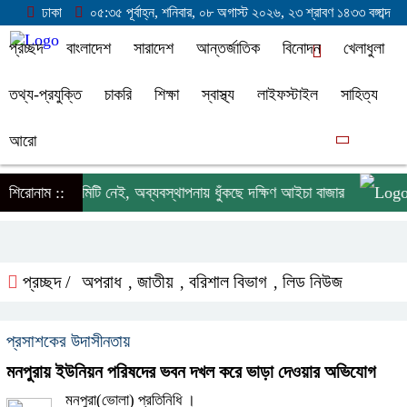
ঢাকা
০৫:৩৫ পূর্বাহ্ন, শনিবার, ০৮ অগাস্ট ২০২৬, ২৩ শ্রাবণ ১৪৩৩ বঙ্গাব্দ
প্রচ্ছদ
বাংলাদেশ
সারাদেশ
আন্তর্জাতিক
বিনোদন
খেলাধুলা
তথ্য-প্রযুক্তি
চাকরি
শিক্ষা
স্বাস্থ্য
লাইফস্টাইল
সাহিত্য
আরো
বছর ধরে কমিটি নেই, অব্যবস্থাপনায় ধুঁকছে দক্ষিণ আইচা বাজার
শিরোনাম ::
লাল
প্রচ্ছদ /
অপরাধ
জাতীয়
বরিশাল বিভাগ
লিড নিউজ
,
,
,
প্রসাশকের উদাসীনতায়
মনপুরায় ইউনিয়ন পরিষদের ভবন দখল করে ভাড়া দেওয়ার অভিযোগ
মনপুরা(ভোলা) প্রতিনিধি ।