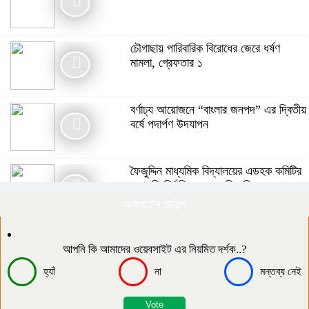
বর্ণাঢ্য আয়োজনে “বাংলার জনপদ” এর দ্বিতীয়
বর্ষে পদার্পণ উদযাপন
চৌগাছায় পারিবারিক বিরোধের জেরে ধর্ষণ
মামলা, গ্রেফতার ১
বর্ণাঢ্য আয়োজনে “বাংলার জনপদ” এর দ্বিতীয়
বর্ষে পদার্পণ উদযাপন
সিরাজগঞ্জের বেলকুচিতে বজ্রপাতে কলেজ
ছাত্রের মৃত্যু
ফৈজুদ্দিন মাধ্যমিক বিদ্যালয়ের এডহক কমিটির
সভাপতি নির্বাচিত হলেন মতিন কিরন
অনলাইন জরিপ
গাছে বেঁধে শিক্ষককে নির্যাতনের অভিযোগ,
থানায় এজাহার
দক্ষিণ আইচায় কর্মজীবনের অবসানে সম্মাননা ও
ভালোবাসায় সিক্ত তিন গুণী শিক্ষক।
আপনি কি আমাদের ওয়েবসাইট এর নিয়মিত দর্শক..?
হ্যাঁ
না
মন্তব্য নেই
​১৯ কিলোমিটার কাঁচা রাস্তা, খেসারত ৩০০
মিটারে: এনায়েতপুরে নিত্যদিনের যানজটে অচল