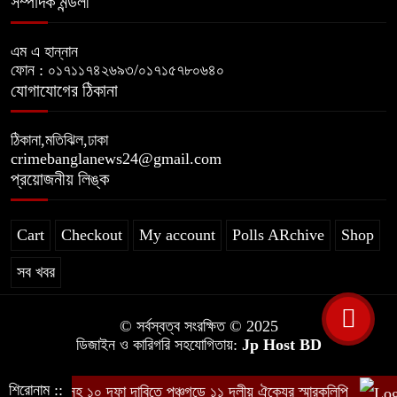
সম্পাদক মন্ডলী
এম এ হান্নান
ফোন : ০১৭১১৭৪২৬৯৩/০১৭১৫৭৮০৬৪০
যোগাযোগের ঠিকানা
ঠিকানা,মতিঝিল,ঢাকা
crimebanglanews24@gmail.com
প্রয়োজনীয় লিঙ্ক
Cart
Checkout
My account
Polls ARchive
Shop
সব খবর
© সর্বস্বত্ব সংরক্ষিত © 2025
ডিজাইন ও কারিগরি সহযোগিতায়:
Jp Host BD
শিরোনাম ::
্যাস সংকটসহ ১০ দফা দাবিতে পঞ্চগড়ে ১১ দলীয় ঐক্যের স্মারকলিপি
ব