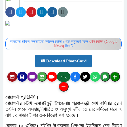
আজকের জার্নাল অনলাইনের সর্বশেষ নিউজ পেতে অনুসরণ করুন
গুগল নিউজ (Google
News)
ফিডটি
📸 Download PhotoCard
১৭২
নোয়াখালী প্রতিনিধি।
নোয়াখালীর চাটখিল-সোনাইমুড়ী উপজেলায় প্রধানমন্ত্রী শেখ হাসিনার ত্রাণ
তহবিল থেকে অসহায়,নির্যাতিত ও অসুস্থ দলীয় ১৫ নেতাকর্মিদের মাঝে ৭
লাখ ৮০ হাজার টাকার চেক বিতরণ করা হয়েছে।
রোববার (৯ এপ্রিল) চাটখিল উপজেলার খিলপাড়া ইউনিয়নে চেক বিতরণ