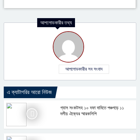
আপলোডকারীর তথ্য
আপলোডকারীর সব সংবাদ
এ ক্যাটাগরির আরো নিউজ
গ্যাস সংকটসহ ১০ দফা দাবিতে পঞ্চগড়ে ১১
দলীয় ঐক্যের স্মারকলিপি