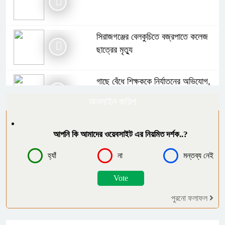
সিরাজগঞ্জের বেলকুচিতে বজ্রপাতে কলেজ
ছাত্রের মৃত্যু
গাছে বেঁধে শিক্ষককে নির্যাতনের অভিযোগ,
থানায় এজাহার
অনলাইন জরিপ
বোরহানউদ্দিনে পঞ্চম শ্রেণির ছাত্রীকে
আপনি কি আমাদের ওয়েবসাইট এর নিয়মিত দর্শক..?
সংঘবদ্ধ ধর্ষণ ৫ কিশোরের বিরুদ্ধে মামলা,
আটক-৩
হ্যাঁ
না
মন্তব্য নেই
গাইবান্ধায় বৃষ্টিকে উপেক্ষা করে যথাযোগ্য
মর্যাদায় পালিত জুলাই গণঅভ্যুত্থান দিবস
পুরনো ফলাফল
মনপুরায় জুলাই গণঅভ্যুত্থান দিবস