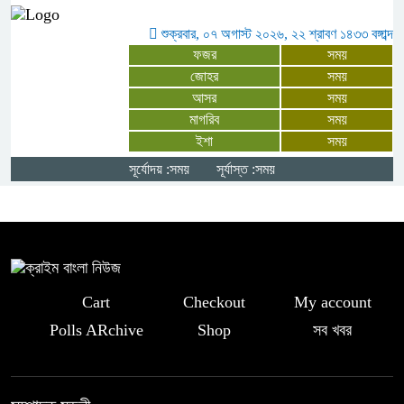
উপলক্ষে আলোচনা সভা অনুষ্ঠিত
শুক্রবার, ০৭ অগাস্ট ২০২৬, ২২ শ্রাবণ ১৪৩৩ বঙ্গাব্দ
ফজর
সময়
“জুলাই সনদের প্রত্যেকটি অক্ষর বাস্তবায়ন
জোহর
সময়
আসর
সময়
করবে সরকার” – প্রতিমন্ত্রী ফরহাদ হোসেন
মাগরিব
সময়
আজাদ
ইশা
সময়
সূর্যোদয় :সময়
সূর্যাস্ত :সময়
চার বিয়ের দাবির মধ্যেই আরেক নারীর ঘরে
আটক জামায়াত সমর্থক, থানায় সোপর্দ
Cart
Checkout
My account
Polls ARchive
Shop
সব খবর