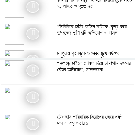
৭, আহত অন্তত ২৫
পাঁচবিবিতে জমির আইল কাটাকে কেন্দ্র করে
দু’পক্ষের পাল্টাপাল্টি অভিযোগ ও মামলা
মনপুরায় গৃহবধূকে অস্ত্রের মুখে ধর্ষণের
অভিযোগ, থানায় মামলা ধর্ষক গ্রেফতার
পঞ্চগড়ে মাইকে ঘোষণা দিয়ে চা বাগান দখলের
চেষ্টার অভিযোগ, উত্তেজনা
গ্যাস সংকটসহ ১০ দফা দাবিতে পঞ্চগড়ে ১১
দলীয় ঐক্যের স্মারকলিপি
বর্ণাঢ্য আয়োজনে “বাংলার জনপদ” এর দ্বিতীয়
বর্ষে পদার্পণ উদযাপন
চৌগাছায় পারিবারিক বিরোধের জেরে ধর্ষণ
মামলা, গ্রেফতার ১