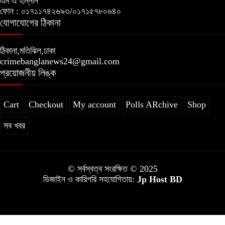
এম এ হান্নান
ফোন : ০১৭১১৭৪২৬৯৩/০১৭১৫৭৮০৬৪০
যোগাযোগের ঠিকানা
ঠিকানা,মতিঝিল,ঢাকা
crimebanglanews24@gmail.com
প্রয়োজনীয় লিঙ্ক
Cart
Checkout
My account
Polls ARchive
Shop
সব খবর
© সর্বস্বত্ব সংরক্ষিত © 2025
ডিজাইন ও কারিগরি সহযোগিতায়:
Jp Host BD