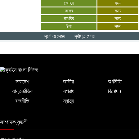
জোহর
সময়
একসঙ্গে কাজ করবে বাংলাদেশ-যুক্তরাষ্ট্র:
আসর
সময়
সার্জিও গর
মাগরিব
সময়
ইশা
সময়
মনপুরায় গৃহবধূকে অস্ত্রের মুখে ধর্ষণের
সূর্যোদয় :সময়
সূর্যাস্ত :সময়
অভিযোগ, থানায় মামলা ধর্ষক গ্রেফতার
সারাদেশ
জাতীয়
অর্থনীতি
আন্তর্জাতিক
অপরাধ
বিনোদন
রাজনীতি
স্বাস্থ্য
সম্পাদক মন্ডলী