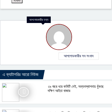
আপলোডকারীর তথ্য
আপলোডকারীর সব সংবাদ
এ ক্যাটাগরির আরো নিউজ
২৯ বছর ধরে কমিটি নেই, অব্যবস্থাপনায় ধুঁকছে
দক্ষিণ আইচা বাজার