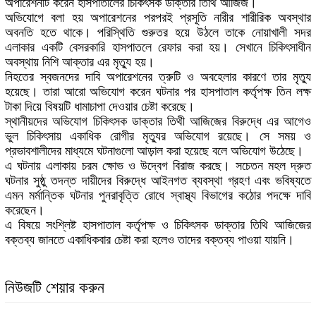
অপারেশনটি করেন হাসপাতালের চিকিৎসক ডাক্তার তিথি আজিজ।
অভিযোগে বলা হয় অপারেশনের পরপরই প্রসূতি নারীর শারীরিক অবস্থার
অবনতি হতে থাকে। পরিস্থিতি গুরুতর হয়ে উঠলে তাকে নোয়াখালী সদর
এলাকার একটি বেসরকারি হাসপাতলে রেফার করা হয়। সেখানে চিকিৎসাধীন
অবস্থায় নিশি আক্তার এর মৃত্যু হয়।
নিহতের স্বজনদের দাবি অপারেশনের ত্রুটি ও অবহেলার কারণে তার মৃত্যু
হয়েছে। তারা আরো অভিযোগ করেন ঘটনার পর হাসপাতাল কর্তৃপক্ষ তিন লক্ষ
টাকা দিয়ে বিষয়টি ধামাচাপা দেওয়ার চেষ্টা করেছে।
স্থানীয়দের অভিযোগ চিকিৎসক ডাক্তার তিথী আজিজের বিরুদ্ধে এর আগেও
ভুল চিকিৎসায় একাধিক রোগীর মৃত্যুর অভিযোগ রয়েছে। সে সময় ও
প্রভাবশালীদের মাধ্যমে ঘটনাগুলো আড়াল করা হয়েছে বলে অভিযোগ উঠেছে।
এ ঘটনায় এলাকায় চরম ক্ষোভ ও উদ্বেগ বিরাজ করছে। সচেতন মহল দ্রুত
ঘটনার সুষ্ঠু তদন্ত দায়ীদের বিরুদ্ধে আইনগত ব্যবস্থা গ্রহণ এবং ভবিষ্যতে
এমন মর্মান্তিক ঘটনার পুনরাবৃত্তি রোধে স্বাস্থ্য বিভাগের কঠোর পদক্ষে দাবি
করেছেন।
এ বিষয়ে সংশ্লিষ্ট হাসপাতাল কর্তৃপক্ষ ও চিকিৎসক ডাক্তার তিথি আজিজের
বক্তব্য জানতে একাধিকবার চেষ্টা করা হলেও তাদের বক্তব্য পাওয়া যায়নি।
নিউজটি শেয়ার করুন