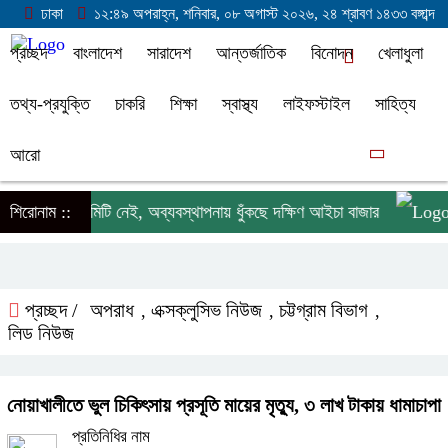
ঢাকা
১২:৪৯ অপরাহ্ন, শনিবার, ০৮ অগাস্ট ২০২৬, ২৪ শ্রাবণ ১৪৩৩ বঙ্গাব্দ
প্রচ্ছদ
বাংলাদেশ
সারাদেশ
আন্তর্জাতিক
বিনোদন
খেলাধুলা
তথ্য-প্রযুক্তি
চাকরি
শিক্ষা
স্বাস্থ্য
লাইফস্টাইল
সাহিত্য
আরো
বছর ধরে কমিটি নেই, অব্যবস্থাপনায় ধুঁকছে দক্ষিণ আইচা বাজার
শিরোনাম ::
লাল
প্রচ্ছদ /
অপরাধ
এক্সক্লুসিভ নিউজ
চট্টগ্রাম বিভাগ
,
,
,
লিড নিউজ
নোয়াখালীতে ভুল চিকিৎসায় প্রসূতি মায়ের মৃত্যু, ৩ লাখ টাকায় ধামাচাপা
প্রতিনিধির নাম