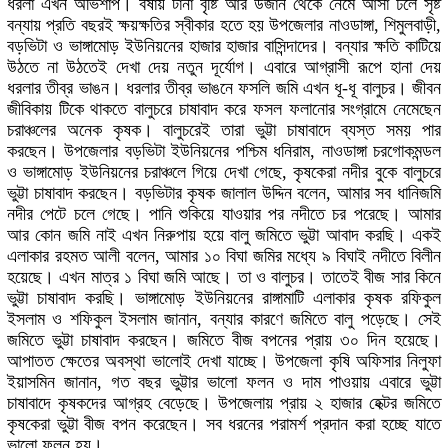
ধরলা এখন অভিশাপ। বর্ষায় টানা বৃষ্টি আর উজান থেকে নেমে আসা ঢলে সৃষ্ট
বন্যায় প্রতি বছরই ক্ষয়ক্ষতির স্বীকার হতে হয় উপজেলার নাওডাঙ্গা, শিমুলবাড়ী,
বড়ভিটা ও ভাঙ্গামোড় ইউনিয়নের হাজার হাজার বাসিন্দাদের। বন্যার ক্ষতি কাটিয়ে
উঠতে না উঠতেই দেখা দেয় নতুন দূর্যোগ। এবারে আগ্রাসী রূপে হানা দেয়
ধরলার তীব্র ভাঙন। ধরলার তীব্র ভাঙনে ফসলি জমি এখন ধূ-ধূ বালুচর। জীবন
জীবিকায় টিকে থাকতে বালুচরে চাষাবাদ করে ফসল ফলানোর সংগ্রামে নেমেছেন
চরাঞ্চলের অনেক কৃষক। বালুচরেই তারা ভুট্টা চাষাবাদে ব্যস্ত সময় পার
করছেন। উপজেলার বড়ভিটা ইউনিয়নের পশ্চিম ধনিরাম, নাওডাঙ্গা চরগোকমন্ডল
ও ভাঙ্গামোড় ইউনিয়নের চরাঞ্চলে গিয়ে দেখা গেছে, কৃষকেরা নদীর বুকে বালুচরে
ভুট্টা চাষাবাদ করছেন। বড়ভিটার কৃষক জালাল উদ্দিন বলেন, আমার সব ধানিজমি
নদীর পেটে চলে গেছে। পানি শুকিয়ে যাওয়ার পর নদীতে চর পরেছে। আমার
আর কোন জমি নাই এখন নিরুপায় হয়ে বালু জমিতে ভুট্টা আবাদ করছি। একই
এলাকার রহমত আলী বলেন, আমার ১০ বিঘা জমির মধ্যে ৯ বিঘাই নদীতে বিলীন
হয়েছে। এখন মাত্র ১ বিঘা জমি আছে। তা ও বালুচর। তাতেই বীজ সার কিনে
ভুট্টা চাষাবাদ করছি। ভাঙ্গামোড় ইউনিয়নের রাঙ্গামাটি এলাকার কৃষক রফিকুল
ইসলাম ও শফিকুল ইসলাম জানান, বন্যার কারণে জমিতে বালু পড়েছে। সেই
জমিতে ভুট্টা চাষাবাদ করছেন। জমিতে বীজ বপনের প্রায় ৩০ দিন হয়েছে।
আপাতত ক্ষেতের অবস্থা ভালোই দেখা যাচ্ছে। উপজেলা কৃষি অফিসার নিলুফা
ইয়াসমিন জানান, গত বছর ভুট্টার ভালো ফলন ও দাম পাওয়ায় এবারে ভুট্টা
চাষাবাদে কৃষকদের আগ্রহ বেড়েছে। উপজেলায় প্রায় ২ হাজার হেক্টর জমিতে
কৃষকেরা ভুট্টা বীজ বপন করেছেন। সব ধরনের পরামর্শ প্রদান করা হচ্ছে যাতে
ভালো ফলন হয়।