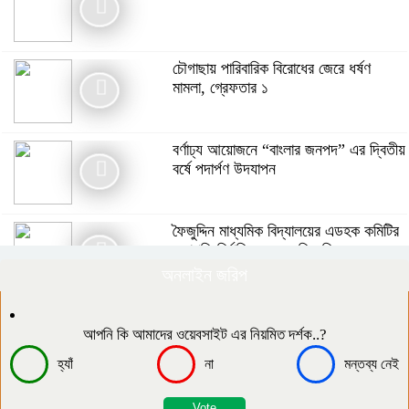
গাইবান্ধায় বৃষ্টিকে উপেক্ষা করে যথাযোগ্য
মর্যাদায় পালিত জুলাই গণঅভ্যুত্থান দিবস
চৌগাছায় পারিবারিক বিরোধের জেরে ধর্ষণ
মামলা, গ্রেফতার ১
মনপুরায় জুলাই গণঅভ্যুত্থান দিবস উপলক্ষে
আলোচনা সভা অনুষ্ঠিত
বর্ণাঢ্য আয়োজনে “বাংলার জনপদ” এর দ্বিতীয়
বর্ষে পদার্পণ উদযাপন
“জুলাই সনদের প্রত্যেকটি অক্ষর বাস্তবায়ন
করবে সরকার” – প্রতিমন্ত্রী ফরহাদ হোসেন
ফৈজুদ্দিন মাধ্যমিক বিদ্যালয়ের এডহক কমিটির
আজাদ
সভাপতি নির্বাচিত হলেন মতিন কিরন
অনলাইন জরিপ
চার বিয়ের দাবির মধ্যেই আরেক নারীর ঘরে
আটক জামায়াত সমর্থক, থানায় সোপর্দ
দক্ষিণ আইচায় কর্মজীবনের অবসানে সম্মাননা ও
ভালোবাসায় সিক্ত তিন গুণী শিক্ষক।
আপনি কি আমাদের ওয়েবসাইট এর নিয়মিত দর্শক..?
হ্যাঁ
না
মন্তব্য নেই
​১৯ কিলোমিটার কাঁচা রাস্তা, খেসারত ৩০০