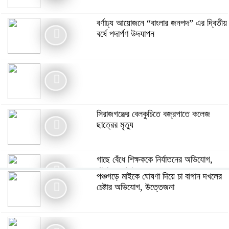
বর্ণাঢ্য আয়োজনে “বাংলার জনপদ” এর দ্বিতীয়
বর্ষে পদার্পণ উদযাপন
সিরাজগঞ্জের বেলকুচিতে বজ্রপাতে কলেজ
ছাত্রের মৃত্যু
গাছে বেঁধে শিক্ষককে নির্যাতনের অভিযোগ,
থানায় এজাহার
পঞ্চগড়ে মাইকে ঘোষণা দিয়ে চা বাগান দখলের
চেষ্টার অভিযোগ, উত্তেজনা
বোরহানউদ্দিনে পঞ্চম শ্রেণির ছাত্রীকে সংঘবদ্ধ
ধর্ষণ ৫ কিশোরের বিরুদ্ধে মামলা, আটক-৩