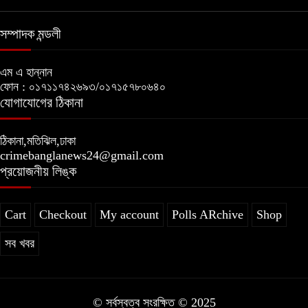
সম্পাদক মন্ডলী
এম এ হান্নান
ফোন : ০১৭১১৭৪২৬৯৩/০১৭১৫৭৮০৬৪০
যোগাযোগের ঠিকানা
ঠিকানা,মতিঝিল,ঢাকা
crimebanglanews24@gmail.com
প্রয়োজনীয় লিঙ্ক
Cart
Checkout
My account
Polls ARchive
Shop
সব খবর
© সর্বস্বত্ব সংরক্ষিত © 2025