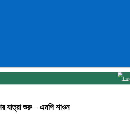
তজুমদ্
ের যাত্রা শুরু – এমপি শাওন