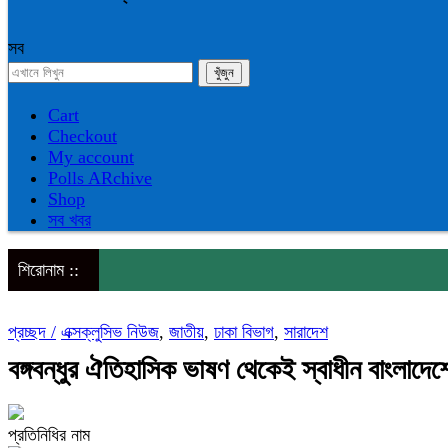
সব
Cart
Checkout
My account
Polls ARchive
Shop
সব খবর
শিরোনাম ::
প্রচ্ছদ /
এক্সক্লুসিভ নিউজ
,
জাতীয়
,
ঢাকা বিভাগ
,
সারাদেশ
বঙ্গবন্ধুর ঐতিহাসিক ভাষণ থেকেই স্বাধীন বাংলাদেশ
প্রতিনিধির নাম