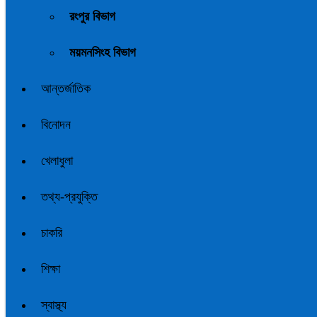
রংপুর বিভাগ
ময়মনসিংহ বিভাগ
আন্তর্জাতিক
বিনোদন
খেলাধুলা
তথ্য-প্রযুক্তি
চাকরি
শিক্ষা
স্বাস্থ্য