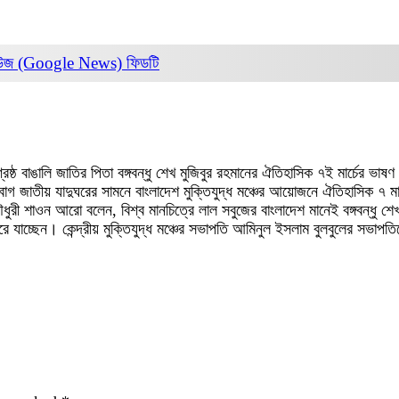
িউজ (Google News)
ফিডটি
 বাঙালি জাতির পিতা বঙ্গবন্ধু শেখ মুজিবুর রহমানের ঐতিহাসিক ৭ই মার্চের ভাষণ 
াতীয় যাদুঘরের সামনে বাংলাদেশ মুক্তিযুদ্ধ মঞ্চের আয়োজনে ঐতিহাসিক ৭ মার্চ উপল
 চৌধুরী শাওন আরো বলেন,
বিশ্ব মানচিত্রে লাল সবুজের বাংলাদেশ মানেই বঙ্গবন্ধু শে
রে যাচ্ছেন। কেন্দ্রীয় মুক্তিযুদ্ধ মঞ্চের সভাপতি আমিনুল ইসলাম বুলবুলের সভাপতিত্ব