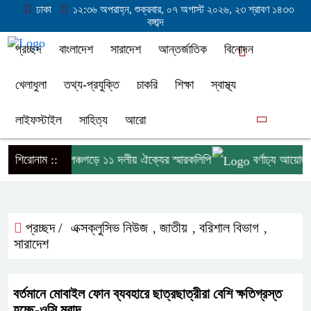
ঢাকা
১২:৩৬ অপরাহ্ন, শুক্রবার, ০৭ অগাস্ট ২০২৬, ২৩ শ্রাবণ ১৪৩৩
বঙ্গাব্দ
প্রচ্ছদ
বাংলাদেশ
সারাদেশ
আন্তর্জাতিক
বিনোদন
খেলাধুলা
তথ্য-প্রযুক্তি
চাকরি
শিক্ষা
স্বাস্থ্য
লাইফস্টাইল
সাহিত্য
আরো
 দফা দাবিতে পঞ্চগড়ে ১১ দলীয় ঐক্যের স্মারকলিপি
শিরোনাম ::
বর্ণাঢ্য আয়োজনে “
প্রচ্ছদ /
এক্সক্লুসিভ নিউজ
জাতীয়
বরিশাল বিভাগ
,
,
,
সারাদেশ
বর্তমানে মোবাইল ফোন ব্যবহারে ছাত্রছাত্রীরা বেশি ক্ষতিগ্রস্ত
হচ্ছে-ওসি মুরাদ