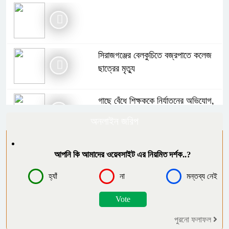
সিরাজগঞ্জের বেলকুচিতে বজ্রপাতে কলেজ
ছাত্রের মৃত্যু
গাছে বেঁধে শিক্ষককে নির্যাতনের অভিযোগ,
থানায় এজাহার
অনলাইন জরিপ
বোরহানউদ্দিনে পঞ্চম শ্রেণির ছাত্রীকে
আপনি কি আমাদের ওয়েবসাইট এর নিয়মিত দর্শক..?
সংঘবদ্ধ ধর্ষণ ৫ কিশোরের বিরুদ্ধে মামলা,
আটক-৩
হ্যাঁ
না
মন্তব্য নেই
গাইবান্ধায় বৃষ্টিকে উপেক্ষা করে যথাযোগ্য
মর্যাদায় পালিত জুলাই গণঅভ্যুত্থান দিবস
পুরনো ফলাফল