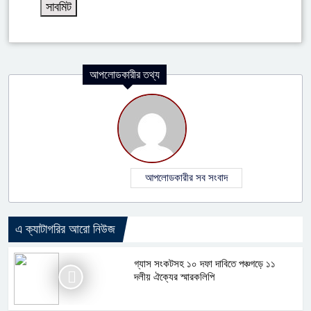
আপলোডকারীর তথ্য
আপলোডকারীর সব সংবাদ
এ ক্যাটাগরির আরো নিউজ
গ্যাস সংকটসহ ১০ দফা দাবিতে পঞ্চগড়ে ১১
দলীয় ঐক্যের স্মারকলিপি