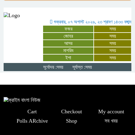
মনপুরায় জুলাই গণঅভ্যুত্থান দিবস
উপলক্ষে আলোচনা সভা অনুষ্ঠিত
শুক্রবার, ০৭ অগাস্ট ২০২৬, ২৩ শ্রাবণ ১৪৩৩ বঙ্গাব্দ
ফজর
সময়
“জুলাই সনদের প্রত্যেকটি অক্ষর বাস্তবায়ন
জোহর
সময়
আসর
সময়
করবে সরকার” – প্রতিমন্ত্রী ফরহাদ হোসেন
মাগরিব
সময়
আজাদ
ইশা
সময়
সূর্যোদয় :সময়
সূর্যাস্ত :সময়
চার বিয়ের দাবির মধ্যেই আরেক নারীর ঘরে
আটক জামায়াত সমর্থক, থানায় সোপর্দ
Cart
Checkout
My account
Polls ARchive
Shop
সব খবর