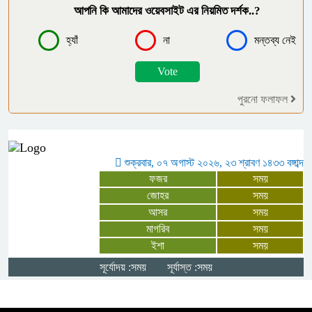
আপনি কি আমাদের ওয়েবসাইট এর নিয়মিত দর্শক..?
সংঘবদ্ধ ধর্ষণ ৫ কিশোরের বিরুদ্ধে মামলা,
আটক-৩
হ্যাঁ
না
মন্তব্য নেই
গাইবান্ধায় বৃষ্টিকে উপেক্ষা করে যথাযোগ্য
মর্যাদায় পালিত জুলাই গণঅভ্যুত্থান দিবস
পুরনো ফলাফল
মনপুরায় জুলাই গণঅভ্যুত্থান দিবস
উপলক্ষে আলোচনা সভা অনুষ্ঠিত
শুক্রবার, ০৭ অগাস্ট ২০২৬, ২৩ শ্রাবণ ১৪৩৩ বঙ্গাব্দ
ফজর
সময়
“জুলাই সনদের প্রত্যেকটি অক্ষর বাস্তবায়ন
জোহর
সময়
আসর
সময়
করবে সরকার” – প্রতিমন্ত্রী ফরহাদ হোসেন
মাগরিব
সময়
আজাদ
ইশা
সময়
সূর্যোদয় :সময়
সূর্যাস্ত :সময়
চার বিয়ের দাবির মধ্যেই আরেক নারীর ঘরে
আটক জামায়াত সমর্থক, থানায় সোপর্দ