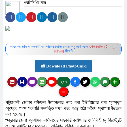
প্রতিনিধির নাম
আজকের জার্নাল অনলাইনের সর্বশেষ নিউজ পেতে অনুসরণ করুন
গুগল নিউজ (Google
News)
ফিডটি
📸 Download PhotoCard
২১৭
পটুয়াখালী জেলার বাউফল উপ‌জেলার ৭নং বগা ইউনিয়নের বগা স্বাস্থ‌্য
কে‌ন্দ্রের পা‌শে সরকারি সম্পত্তি দখল ক‌রে গ‌ড়ে ওঠা অবৈধ স্থাপনা উ‌চ্ছেদ
করা হ‌য়ে‌ছে।
শুক্রবার জেলা প্রশাসক কার্যালয়ের সহকারি কমিশনার ও নির্বাহী ম্যাজিস্ট্রেট
স্নেমং রাখাইনের নেতৃত্বে এ অভিযান প‌রিচালনা করা হয়।