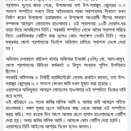
প্রশাসন সূ‌ত্রে জানা গে‌ছে, উপজেলার বগা উপ-স্বাস্থ্য কেন্দ্রের ৩.৭
শতাংশ সম্পত্তি দখলে নিয়ে অবৈধভাবে পাকা স্থাপনাসহ দ্বিতল ভবন
নির্মাণ করেন উপজেলা চেয়ারম্যান ও উপজেলা আওয়ামী লীগের সাধারণ
সম্পাদক আবদুল মোতালেব হাওলাদার। ওই স্থাপনায় ১০টি দোকান-ঘর
ভাড়া দিয়ে আসছিলেন তিনি। সরকারি সম্পত্তি থেকে অবৈধ স্থাপনা সরিয়ে
নিতে একাধিকবার নোটিশ করা হলেও কোন পদক্ষেপ নেননি তিনি। পরে
শুক্রবার জেলা প্রশাসনের নি‌র্দেশে অভিযান চালি‌য়ে স্থাপনা ভে‌ঙ্গে দেয়া
হয়।
অভিযান চলাকালে বাউফল থানার অ‌ফিসার ইনচার্জ (ওসি) মো. আল-মামুন,
জেলা প্রশাসনের বিভিন্ন কর্মকর্তা ও বিপুল সংখ্যক পুলিশ উপস্থিত
ছিলেন।
সহকারি কমিশনার ও নির্বাহী ম্যাজিস্ট্রেট স্নেমং রাখাইন জানান, বগা উপ-
স্বাস্থ্য কেন্দ্রের ৩.৭ শতাংশ ‌বেদখল জমি দখল মুক্ত করা হয়েছে।
এব‌্যাপা‌রে অ‌ভিযুক্ত আবদুল মোতা‌লেব হাওলাদার ওই সম্প‌ত্তি নি‌জের দা‌বি
ক‌রে ব‌লেন,
ওই খ‌তিয়া‌নে ২৯ শতক জ‌মির মা‌লিক আ‌মি ও আমার ভাই আবদুল ল‌তিফ
হাওলাদার। মঙ্গল মৃধার ছে‌লে আ‌নি‌চের কাছ থে‌কে আমরা ওই সম্প‌ত্তি
ক্রয় ক‌রি। গত ক‌য়েক দিন আ‌গে আমার ছে‌লে হাসা‌ন হাওলাদার‌কে নো‌টিশ
দেয়া হয়। অথচ জ‌মির মা‌লিক আ‌মি। আমা‌কে কোন নো‌টিশ দেয়া হয়‌নি।
এব‌্যাপা‌রে তি‌নি আই‌নের আশ্রয় নি‌বেন ব‌লেও জানান।