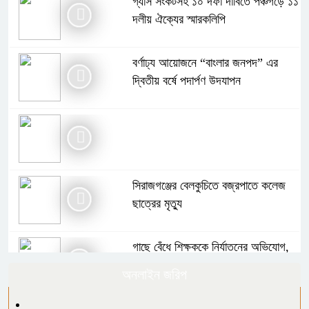
গ্যাস সংকটসহ ১০ দফা দাবিতে পঞ্চগড়ে ১১
দলীয় ঐক্যের স্মারকলিপি
বর্ণাঢ্য আয়োজনে “বাংলার জনপদ” এর
দ্বিতীয় বর্ষে পদার্পণ উদযাপন
সিরাজগঞ্জের বেলকুচিতে বজ্রপাতে কলেজ
ছাত্রের মৃত্যু
গাছে বেঁধে শিক্ষককে নির্যাতনের অভিযোগ,
থানায় এজাহার
অনলাইন জরিপ
বোরহানউদ্দিনে পঞ্চম শ্রেণির ছাত্রীকে