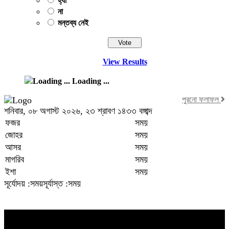
হ্যাঁ
না
মন্তব্য নেই
View Results
Loading ...
পুরনো ফলাফল
শনিবার, ০৮ অগাস্ট ২০২৬, ২৩ শ্রাবণ ১৪৩৩ বঙ্গাব্দ
ফজর
সময়
জোহর
সময়
আসর
সময়
মাগরিব
সময়
ইশা
সময়
সূর্যোদয় :সময়
সূর্যাস্ত :সময়