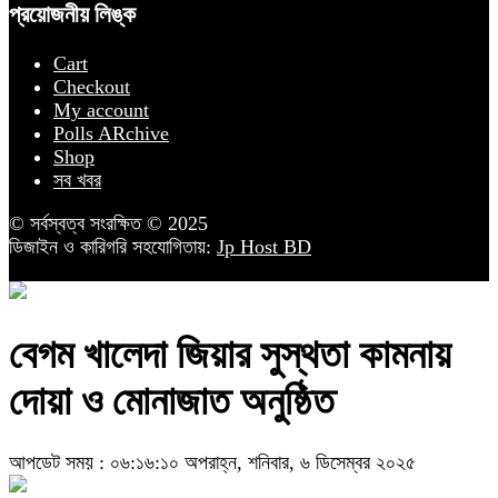
প্রয়োজনীয় লিঙ্ক
Cart
Checkout
My account
Polls ARchive
Shop
সব খবর
© সর্বস্বত্ব সংরক্ষিত © 2025
ডিজাইন ও কারিগরি সহযোগিতায়:
Jp Host BD
বেগম খালেদা জিয়ার সুস্থতা কামনায়
দোয়া ও মোনাজাত অনুষ্ঠিত
আপডেট সময় : ০৬:১৬:১০ অপরাহ্ন, শনিবার, ৬ ডিসেম্বর ২০২৫