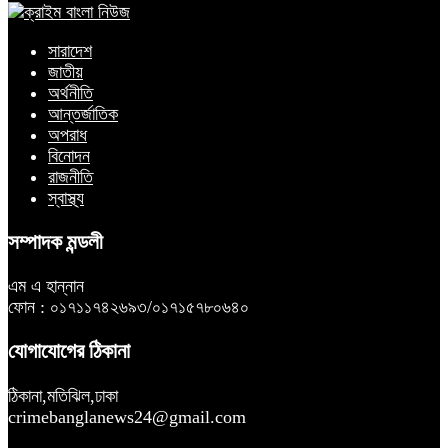
সারাদেশ
জাতীয়
অর্থনীতি
আন্তর্জাতিক
অপরাধ
বিনোদন
রাজনীতি
স্বাস্থ্য
সম্পাদক মন্ডলী
এম এ হান্নান
ফোন : ০১৭১১৭৪২৬৯৩/০১৭১৫৭৮০৬৪০
যোগাযোগের ঠিকানা
ঠিকানা,মতিঝিল,ঢাকা
crimebanglanews24@gmail.com