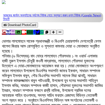
আজকের জার্নাল অনলাইনের সর্বশেষ নিউজ পেতে অনুসরণ করুন
গুগল নিউজ (Google News)
ফিডটি
📸 Download PhotoCard
৪৩৪
ভোলার লালমোহনে সাবেক প্রধানমন্ত্রী ও বিএনপি চেয়ারপার্সন দেশনেত্রী বেগম
খালেদা জিয়ার আশু রোগমুক্তি ও সুস্থতা কামনায় দোয়া ও মোনাজাত অনুষ্ঠিত
হয়েছে।
শনিবার (৬ ডিসেম্বর) বাদ যোহর লালমোহন পৌরসভার ১ নং ওয়ার্ড এলাকায়
হাজী নুরুল ইসলাম চৌধুরী কওমী মাদ্রাসায়, লালমোহন পৌরসভা যুবদলের
উদ্যোগে এ দোয়া-মোনাজাতের আয়োজন করা হয়। দোয়া মোনাজাতে অংশগ্রহণ
করেন লালমোহন উপজেলা বিএনপির সভাপতি জাফর ইকবাল, সাধারন সম্পাদক
সফিকুল ইসলাম বাবুল, পৌর বিএনপির সভাপতি সাদেক মিয়া ঝানাটু, সাধারন
সম্পাদক কামরুজ্জামান বাবুল পাটওয়ারী, উপজেলা যুব দলের সভাপতি শাহিনুল
ইসলাম কবির, সাধারন সম্পাদক কাজী হাসান, পৌরসভা যুবদলের সভাপতি জাকির
ইমরান, সাধারণ সম্পাদক ফজলে রাব্বী নাফিজ, উপজেলা শ্রমিক দলের
আহবায়ক শাহিন হাওলাদার, সদস্য সাচিব ফরহাদ রেজাসহ বিভিন্ন নেতাকর্মী
অংশ গ্রহন করে । অনুষ্ঠানে বিএনপিসহ বিভিন্ন অঙ্গ সংগঠনের নেতাকর্মী ও