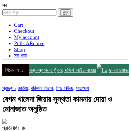
সব
Cart
Checkout
My account
Polls ARchive
Shop
সব খবর
িটি নেই, অব্যবস্থাপনায় ধুঁকছে দক্ষিণ আইচা বাজার
শিরোনাম ::
লালমোহনে বিএনপি
প্রচ্ছদ /
জাতীয়
,
বরিশাল বিভাগ
,
লিড নিউজ
,
সারাদেশ
বেগম খালেদা জিয়ার সুস্থতা কামনায় দোয়া ও
মোনাজাত অনুষ্ঠিত
প্রতিনিধির নাম