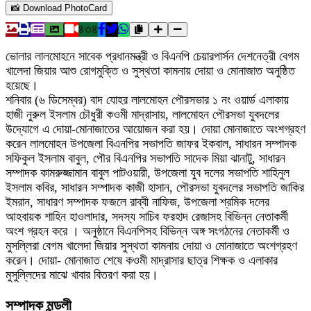
📸 Download PhotoCard
৪৩৪
ভোলার লালমোহনে সাবেক প্রধানমন্ত্রী ও বিএনপি চেয়ারপার্সন দেশনেত্রী বেগম
খালেদা জিয়ার আশু রোগমুক্তি ও সুস্থতা কামনায় দোয়া ও মোনাজাত অনুষ্ঠিত
হয়েছে।
শনিবার (৬ ডিসেম্বর) বাদ যোহর লালমোহন পৌরসভার ১ নং ওয়ার্ড এলাকায়
হাজী নুরুল ইসলাম চৌধুরী কওমী মাদ্রাসায়, লালমোহন পৌরসভা যুবদলের
উদ্যোগে এ দোয়া-মোনাজাতের আয়োজন করা হয়। দোয়া মোনাজাতে অংশগ্রহণ
করেন লালমোহন উপজেলা বিএনপির সভাপতি জাফর ইকবাল, সাধারন সম্পাদক
সফিকুল ইসলাম বাবুল, পৌর বিএনপির সভাপতি সাদেক মিয়া ঝানাটু, সাধারন
সম্পাদক কামরুজ্জামান বাবুল পাটওয়ারী, উপজেলা যুব দলের সভাপতি শাহিনুল
ইসলাম কবির, সাধারন সম্পাদক কাজী হাসান, পৌরসভা যুবদলের সভাপতি জাকির
ইমরান, সাধারণ সম্পাদক ফজলে রাব্বী নাফিজ, উপজেলা শ্রমিক দলের
আহবায়ক শাহিন হাওলাদার, সদস্য সাচিব ফরহাদ রেজাসহ বিভিন্ন নেতাকর্মী
অংশ গ্রহন করে । অনুষ্ঠানে বিএনপিসহ বিভিন্ন অঙ্গ সংগঠনের নেতাকর্মী ও
মুসল্লিরা বেগম খালেদা জিয়ার সুস্থতা কামনায় দোয়া ও মোনাজাতে অংশগ্রহণ
করেন। দোয়া- মোনাজাত শেষে কওমী মাদ্রাসার ছাত্র শিক্ষক ও এলাকার
মুসুল্লিদের মাঝে খাবার বিতরণ করা হয়।
সম্পাদক মন্ডলী