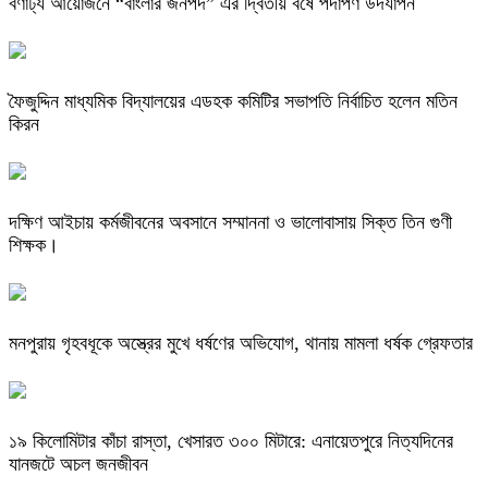
বর্ণাঢ্য আয়োজনে “বাংলার জনপদ” এর দ্বিতীয় বর্ষে পদার্পণ উদযাপন
ফৈজুদ্দিন মাধ্যমিক বিদ্যালয়ের এডহক কমিটির সভাপতি নির্বাচিত হলেন মতিন
কিরন
দক্ষিণ আইচায় কর্মজীবনের অবসানে সম্মাননা ও ভালোবাসায় সিক্ত তিন গুণী
শিক্ষক।
মনপুরায় গৃহবধূকে অস্ত্রের মুখে ধর্ষণের অভিযোগ, থানায় মামলা ধর্ষক গ্রেফতার
​১৯ কিলোমিটার কাঁচা রাস্তা, খেসারত ৩০০ মিটারে: এনায়েতপুরে নিত্যদিনের
যানজটে অচল জনজীবন