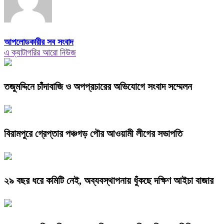
আপলোডকারীর সব সংবাদ
এ ক্যাটাগরির আরো নিউজ
তজুমদ্দিনে চাঁদাবাজি ও অপপ্রচারের অভিযোগে সংবাদ সম্মেলন
বিরামপুরে গ্রেপ্তার পঞ্চগড় পৌর আওয়ামী লীগের সভাপতি
২৯ বছর ধরে কমিটি নেই, অব্যবস্থাপনায় ধুঁকছে দক্ষিণ আইচা বাজার