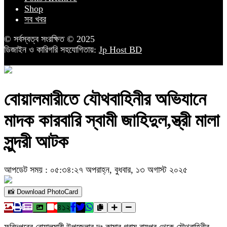
Shop
সব খবর
© সর্বস্বত্ব সংরক্ষিত © 2025
ডিজাইন ও কারিগরি সহযোগিতায়:
Jp Host BD
বোয়ালমারীতে যৌথবাহিনীর অভিযানে
মাদক কারবারি স্বামী জাহিদুল,স্ত্রী মালা
সুন্দরী আটক
আপডেট সময় : ০৫:৩৪:২৭ অপরাহ্ন, বুধবার, ১৩ অগাস্ট ২০২৫
📸 Download PhotoCard
৪১২
ফরিদপুরের বোয়ালমারী উপজেলার দঃ কামার গ্রাম রায়পুর থেকে যৌথবাহিনীর