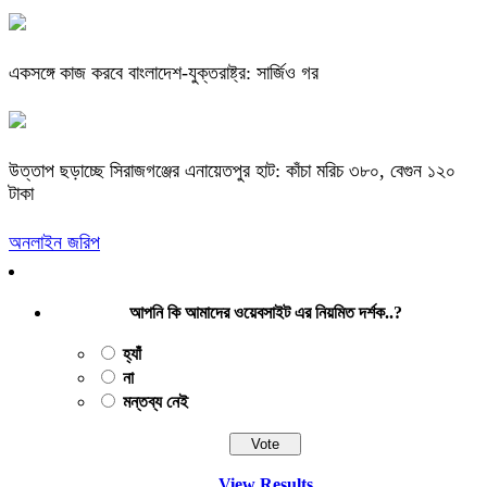
একসঙ্গে কাজ করবে বাংলাদেশ-যুক্তরাষ্ট্র: সার্জিও গর
উত্তাপ ছড়াচ্ছে সিরাজগঞ্জের এনায়েতপুর হাট: কাঁচা মরিচ ৩৮০, বেগুন ১২০
টাকা
অনলাইন জরিপ
আপনি কি আমাদের ওয়েবসাইট এর নিয়মিত দর্শক..?
হ্যাঁ
না
মন্তব্য নেই
View Results