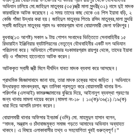
অভিযান চালিয়ে মো.জাহিদুল মাতুব্বর (৩৫)স্ত্রী মালা সুন্দরী(৩২) নামে দুই মাদক
কারবারিকে আটক করেছেন। এ সময় তাদের কাছ থেকে ৩৪ পিস ইয়াবা বড়ি, ২
কেজি গাঁজা উদ্ধার করা হয়। জাহিদুল মাতুব্বর পিতাঃ রসিদ মাতুব্বর,মালা সুন্দরি
স্বামী জাহিদুল মাতুব্বর গ্রাম দঃ কামারগ্রাম থানা বোয়ালমারী জেলা ফরিদপুর।
বুধবার(১৩ আগষ্ট) সকাল ৯ টায় গোপন সংবাদের ভিত্তিতে সেনাবাহিনীর ১৫
রিভারাইন ইঞ্জিনিয়ার ব্যাটালিয়নের নেতৃত্বে যৌথবাহিনীর একটি দল অভিযান
পরিচালনা করে। অভিযানে পৌরসভার দঃকামারগ্রাম রায়পুর থেকে, তাদের ইয়াবা
বড়ি ও গাঁজাসহ হাতেনাতে আটক করেন।
আটককৃত স্বামী স্ত্রী মিলে দীর্ঘদিন যাবত মাদক ব্যবসা করে আসছেন।
প্রাথমিক জিজ্ঞাসাবাদে জানা যায়, তারা মাদক চক্রের সাথে জড়িত । অভিযানে
উদ্ধারকৃত মাদকদ্রব্য, জব্দ তালিকা প্রস্তুত করে বোয়ালমারী থানার উপ-
পরিদর্শক (এসআই) কামরুজ্জামানের বুঝিয়ে দিয়ে, আইনানুগ ব্যবস্থা গ্রহণের
জন্য থানায় মামলা দায়ের করেন।মামলা নং-১৮ । ১০(ক)/৩৬(১) /১৯(ক)
ধারা দিয়ে আসামি চালান করেন।
বোয়ালমারী থানার অফিসার ইনচার্জ (ওসি) মো. মাহমুদুল হাসান বলেন,
“মাদক, সন্ত্রাস ও চাঁদাবাজমুক্ত সমাজ গড়তে আমাদের অভিযান অব্যাহত
থাকবে। এ বিষয়ে এলাকাবাসীর তথ্য ও সহযোগিতা খুবই গুরুত্বপূর্ণ।”