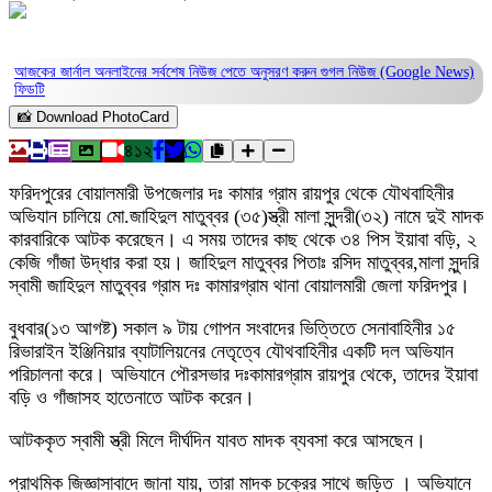
আজকের জার্নাল অনলাইনের সর্বশেষ নিউজ পেতে অনুসরণ করুন
গুগল নিউজ (Google News)
ফিডটি
📸 Download PhotoCard
৪১২
ফরিদপুরের বোয়ালমারী উপজেলার দঃ কামার গ্রাম রায়পুর থেকে যৌথবাহিনীর
অভিযান চালিয়ে মো.জাহিদুল মাতুব্বর (৩৫)স্ত্রী মালা সুন্দরী(৩২) নামে দুই মাদক
কারবারিকে আটক করেছেন। এ সময় তাদের কাছ থেকে ৩৪ পিস ইয়াবা বড়ি, ২
কেজি গাঁজা উদ্ধার করা হয়। জাহিদুল মাতুব্বর পিতাঃ রসিদ মাতুব্বর,মালা সুন্দরি
স্বামী জাহিদুল মাতুব্বর গ্রাম দঃ কামারগ্রাম থানা বোয়ালমারী জেলা ফরিদপুর।
বুধবার(১৩ আগষ্ট) সকাল ৯ টায় গোপন সংবাদের ভিত্তিতে সেনাবাহিনীর ১৫
রিভারাইন ইঞ্জিনিয়ার ব্যাটালিয়নের নেতৃত্বে যৌথবাহিনীর একটি দল অভিযান
পরিচালনা করে। অভিযানে পৌরসভার দঃকামারগ্রাম রায়পুর থেকে, তাদের ইয়াবা
বড়ি ও গাঁজাসহ হাতেনাতে আটক করেন।
আটককৃত স্বামী স্ত্রী মিলে দীর্ঘদিন যাবত মাদক ব্যবসা করে আসছেন।
প্রাথমিক জিজ্ঞাসাবাদে জানা যায়, তারা মাদক চক্রের সাথে জড়িত । অভিযানে