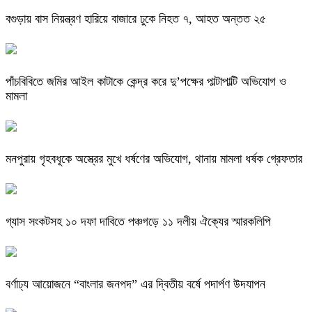
বগুড়ায় বাস নিয়ন্ত্রণ হারিয়ে বাজারে ঢুকে নিহত ৭, আহত অন্তত ২৫
পাঁচবিবিতে জমির আইল কাটাকে কেন্দ্র করে দু’পক্ষের পাল্টাপাল্টি অভিযোগ ও
মামলা
মনপুরায় গৃহবধূকে অস্ত্রের মুখে ধর্ষণের অভিযোগ, থানায় মামলা ধর্ষক গ্রেফতার
গ্যাস সংকটসহ ১০ দফা দাবিতে পঞ্চগড়ে ১১ দলীয় ঐক্যের স্মারকলিপি
বর্ণাঢ্য আয়োজনে “বাংলার জনপদ” এর দ্বিতীয় বর্ষে পদার্পণ উদযাপন