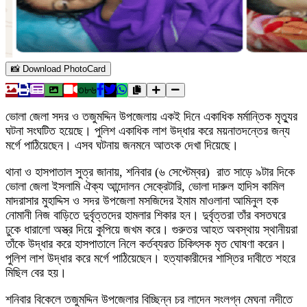
📸 Download PhotoCard
৩৮৬
ভোলা জেলা সদর ও তজুমদ্দিন উপজেলায় একই দিনে একাধিক মর্মান্তিক মৃত্যুর
ঘটনা সংঘটিত হয়েছে। পুলিশ একাধিক লাশ উদ্ধার করে ময়নাতদন্তের জন্য
মর্গে পাঠিয়েছেন। এসব ঘটনায় জনমনে আতংক দেখা দিয়েছে।
থানা ও হাসপাতাল সুত্র জানায়, শনিবার (৬ সেপ্টেম্বর) রাত সাড়ে ৯টার দিকে
ভোলা জেলা ইসলামি ঐক্য আন্দোলন সেক্রেটারি, ভোলা দারুল হাদিস কামিল
মাদরাসার মুহাদ্দিস ও সদর উপজেলা মসজিদের ইমাম মাওলানা আমিনুল হক
নোমানী নিজ বাড়িতে দুর্বৃত্তদের হামলার শিকার হন। দুর্বৃত্তরা তাঁর বসতঘরে
ঢুকে ধারালো অস্ত্র দিয়ে কুপিয়ে জখম করে। গুরুতর আহত অবস্থায় স্থানীয়রা
তাঁকে উদ্ধার করে হাসপাতালে নিলে কর্তব্যরত চিকিৎসক মৃত ঘোষণা করেন।
পুলিশ লাশ উদ্ধার করে মর্গে পাঠিয়েছেন। হত্যাকারীদের শাস্তির দাবীতে শহরে
মিছিল বের হয়।
শনিবার বিকেলে তজুমদ্দিন উপজেলার বিচ্ছিন্ন চর লাদেন সংলগ্ন মেঘনা নদীতে