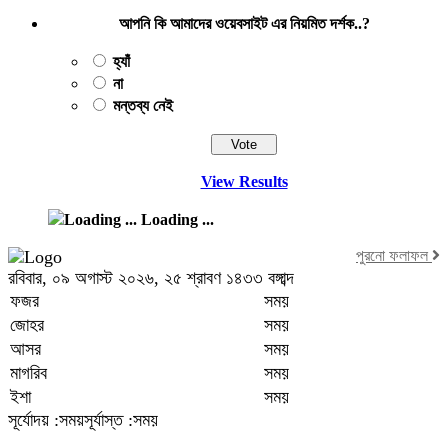
আপনি কি আমাদের ওয়েবসাইট এর নিয়মিত দর্শক..?
হ্যাঁ
না
মন্তব্য নেই
View Results
Loading ...
পুরনো ফলাফল
রবিবার, ০৯ অগাস্ট ২০২৬, ২৫ শ্রাবণ ১৪৩৩ বঙ্গাব্দ
ফজর
সময়
জোহর
সময়
আসর
সময়
মাগরিব
সময়
ইশা
সময়
সূর্যোদয় :সময়
সূর্যাস্ত :সময়