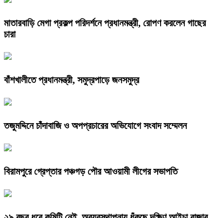
মাতারবাড়ি মেগা প্রকল্প পরিদর্শনে প্রধানমন্ত্রী, রোপণ করলেন গাছের
চারা
বাঁশখালীতে প্রধানমন্ত্রী, সমুদ্রপাড়ে জনসমুদ্র
তজুমদ্দিনে চাঁদাবাজি ও অপপ্রচারের অভিযোগে সংবাদ সম্মেলন
বিরামপুরে গ্রেপ্তার পঞ্চগড় পৌর আওয়ামী লীগের সভাপতি
২৯ বছর ধরে কমিটি নেই, অব্যবস্থাপনায় ধুঁকছে দক্ষিণ আইচা বাজার