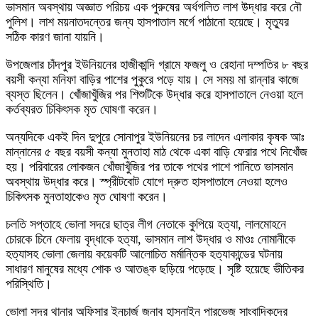
ভাসমান অবস্থায় অজ্ঞাত পরিচয় এক পুরুষের অর্ধগলিত লাশ উদ্ধার করে নৌ
পুলিশ। লাশ ময়নাতদন্তের জন্য হাসপাতাল মর্গে পাঠানো হয়েছে। মৃত্যুর
সঠিক কারণ জানা যায়নি।
উপজেলার চাঁদপুর ইউনিয়নের হাজীকান্দি গ্রামে ফজলু ও রেহানা দম্পতির ৮ বছর
বয়সী কন্যা মনিফা বাড়ির পাশের পুকুরে পড়ে যায়। সে সময় মা রান্নার কাজে
ব্যস্ত ছিলেন। খোঁজাখুঁজির পর শিশুটিকে উদ্ধার করে হাসপাতালে নেওয়া হলে
কর্তব্যরত চিকিৎসক মৃত ঘোষণা করেন।
অন্যদিকে একই দিন দুপুরে সোনাপুর ইউনিয়নের চর লাদেন এলাকার কৃষক আঃ
মান্নানের ৫ বছর বয়সী কন্যা মুনতাহা মাঠ থেকে একা বাড়ি ফেরার পথে নিখোঁজ
হয়। পরিবারের লোকজন খোঁজাখুঁজির পর তাকে পথের পাশে পানিতে ভাসমান
অবস্থায় উদ্ধার করে। স্প্রীটবোট যোগে দ্রুত হাসপাতালে নেওয়া হলেও
চিকিৎসক মুনতাহাকেও মৃত ঘোষণা করেন।
চলতি সপ্তাহে ভোলা সদরে ছাত্র লীগ নেতাকে কুপিয়ে হত্যা, লালমোহনে
চোরকে চিনে ফেলায় বৃদ্ধাকে হত্যা, ভাসমান লাশ উদ্ধার ও মাওঃ নোমানীকে
হত্যাসহ ভোলা জেলায় কয়েকটি আলোচিত মর্মান্তিক হত্যাকান্ডের ঘটনায়
সাধারণ মানুষের মধ্যে শোক ও আতঙ্ক ছড়িয়ে পড়েছে। সৃষ্টি হয়েছে ভীতিকর
পরিস্থিতি।
ভোলা সদর থানার অফিসার ইনচার্জ জনাব হাসনাইন পারভেজ সাংবাদিকদের