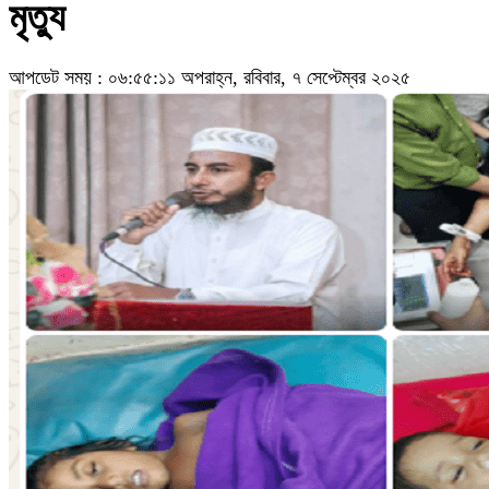
মৃত্যু
আপডেট সময় : ০৬:৫৫:১১ অপরাহ্ন, রবিবার, ৭ সেপ্টেম্বর ২০২৫