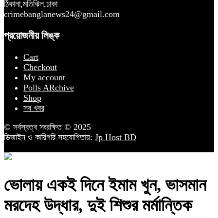
ঠিকানা,মতিঝিল,ঢাকা
crimebanglanews24@gmail.com
প্রয়োজনীয় লিঙ্ক
Cart
Checkout
My account
Polls ARchive
Shop
সব খবর
© সর্বস্বত্ব সংরক্ষিত © 2025
ডিজাইন ও কারিগরি সহযোগিতায়:
Jp Host BD
ভোলায় একই দিনে ইমাম খুন, ভাসমান
মরদেহ উদ্ধার, দুই শিশুর মর্মান্তিক