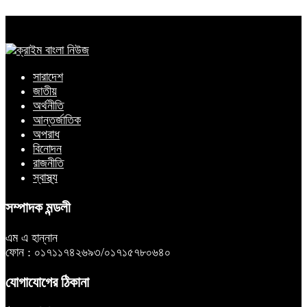
সারাদেশ
জাতীয়
অর্থনীতি
আন্তর্জাতিক
অপরাধ
বিনোদন
রাজনীতি
স্বাস্থ্য
সম্পাদক মন্ডলী
এম এ হান্নান
ফোন : ০১৭১১৭৪২৬৯৩/০১৭১৫৭৮০৬৪০
যোগাযোগের ঠিকানা