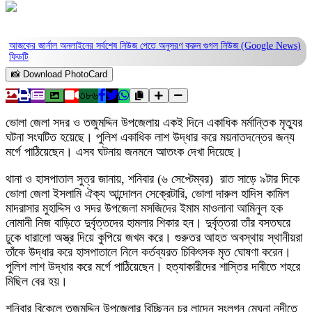
আজকের জার্নাল অনলাইনের সর্বশেষ নিউজ পেতে অনুসরণ করুন
গুগল নিউজ (Google News)
ফিডটি
📸 Download PhotoCard
৩৮৬
ভোলা জেলা সদর ও তজুমদ্দিন উপজেলায় একই দিনে একাধিক মর্মান্তিক মৃত্যুর
ঘটনা সংঘটিত হয়েছে। পুলিশ একাধিক লাশ উদ্ধার করে ময়নাতদন্তের জন্য
মর্গে পাঠিয়েছেন। এসব ঘটনায় জনমনে আতংক দেখা দিয়েছে।
থানা ও হাসপাতাল সুত্র জানায়, শনিবার (৬ সেপ্টেম্বর) রাত সাড়ে ৯টার দিকে
ভোলা জেলা ইসলামি ঐক্য আন্দোলন সেক্রেটারি, ভোলা দারুল হাদিস কামিল
মাদরাসার মুহাদ্দিস ও সদর উপজেলা মসজিদের ইমাম মাওলানা আমিনুল হক
নোমানী নিজ বাড়িতে দুর্বৃত্তদের হামলার শিকার হন। দুর্বৃত্তরা তাঁর বসতঘরে
ঢুকে ধারালো অস্ত্র দিয়ে কুপিয়ে জখম করে। গুরুতর আহত অবস্থায় স্থানীয়রা
তাঁকে উদ্ধার করে হাসপাতালে নিলে কর্তব্যরত চিকিৎসক মৃত ঘোষণা করেন।
পুলিশ লাশ উদ্ধার করে মর্গে পাঠিয়েছেন। হত্যাকারীদের শাস্তির দাবীতে শহরে
মিছিল বের হয়।
শনিবার বিকেলে তজুমদ্দিন উপজেলার বিচ্ছিন্ন চর লাদেন সংলগ্ন মেঘনা নদীতে