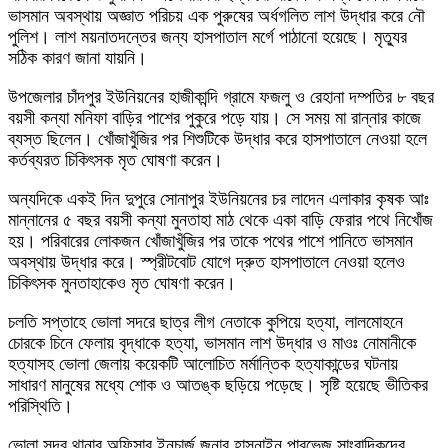
ভাসমান অবস্থায় অজ্ঞাত পরিচয় এক পুরুষের অর্ধগলিত লাশ উদ্ধার করে নৌ
পুলিশ। লাশ ময়নাতদন্তের জন্য হাসপাতাল মর্গে পাঠানো হয়েছে। মৃত্যুর
সঠিক কারণ জানা যায়নি।
উপজেলার চাঁদপুর ইউনিয়নের হাজীকান্দি গ্রামে ফজলু ও রেহানা দম্পতির ৮ বছর
বয়সী কন্যা মনিফা বাড়ির পাশের পুকুরে পড়ে যায়। সে সময় মা রান্নার কাজে
ব্যস্ত ছিলেন। খোঁজাখুঁজির পর শিশুটিকে উদ্ধার করে হাসপাতালে নেওয়া হলে
কর্তব্যরত চিকিৎসক মৃত ঘোষণা করেন।
অন্যদিকে একই দিন দুপুরে সোনাপুর ইউনিয়নের চর লাদেন এলাকার কৃষক আঃ
মান্নানের ৫ বছর বয়সী কন্যা মুনতাহা মাঠ থেকে একা বাড়ি ফেরার পথে নিখোঁজ
হয়। পরিবারের লোকজন খোঁজাখুঁজির পর তাকে পথের পাশে পানিতে ভাসমান
অবস্থায় উদ্ধার করে। স্প্রীটবোট যোগে দ্রুত হাসপাতালে নেওয়া হলেও
চিকিৎসক মুনতাহাকেও মৃত ঘোষণা করেন।
চলতি সপ্তাহে ভোলা সদরে ছাত্র লীগ নেতাকে কুপিয়ে হত্যা, লালমোহনে
চোরকে চিনে ফেলায় বৃদ্ধাকে হত্যা, ভাসমান লাশ উদ্ধার ও মাওঃ নোমানীকে
হত্যাসহ ভোলা জেলায় কয়েকটি আলোচিত মর্মান্তিক হত্যাকান্ডের ঘটনায়
সাধারণ মানুষের মধ্যে শোক ও আতঙ্ক ছড়িয়ে পড়েছে। সৃষ্টি হয়েছে ভীতিকর
পরিস্থিতি।
ভোলা সদর থানার অফিসার ইনচার্জ জনাব হাসনাইন পারভেজ সাংবাদিকদের