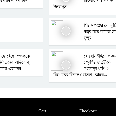
ক্যের স্মারকলিপি
দ্বিতীয় বর্ষে পদার্পণ
উদযাপন
সিরাজগঞ্জের বেলকুচ
বজ্রপাতে কলেজ ছা
মৃত্যু
াছে বেঁধে শিক্ষককে
বোরহানউদ্দিনে পঞ্চ
ির্যাতনের অভিযোগ,
শ্রেণির ছাত্রীকে
ানায় এজাহার
সংঘবদ্ধ ধর্ষণ ৫
কিশোরের বিরুদ্ধে মামলা, আটক-৩
Cart
Checkout