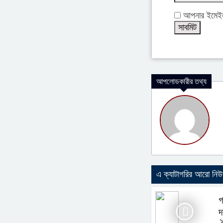
আপনার ইমেইল 
আপলোডকারীর তথ্য
এ ক্যাটাগরির আরো নি
গ
দ