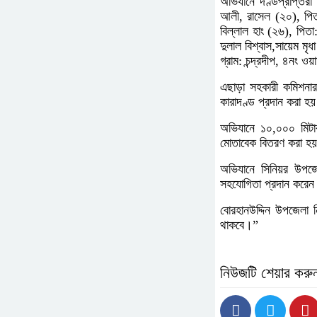
অভিযানে দণ্ডপ্রাপ্তর
আলী, রাসেল (২০), পিতা
বিল্লাল হাং (২৬), পিত
দুলাল বিশ্বাস,সায়েম মৃ
গ্রাম: চন্দ্রদীপ, ৪নং ওয়
এছাড়া সহকারী কমিশনার
কারাদণ্ড প্রদান করা হ
অভিযানে ১০,০০০ মিটার
মোতাবেক বিতরণ করা হ
অভিযানে সিনিয়র উপজেলা 
সহযোগিতা প্রদান করে
বোরহানউদ্দিন উপজেলা ন
থাকবে।”
নিউজটি শেয়ার করু