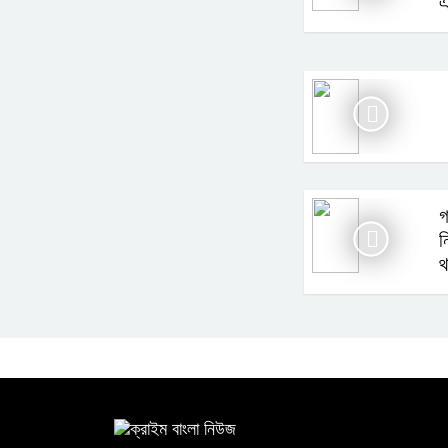
ঐ
গ
ন
থ