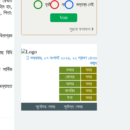
: রেখাত
থানায় এজাহার
হ্যাঁ
না
মন্তব্য নেই
িম হাং,
, পিতা:
বোরহানউদ্দিনে পঞ্চম
শ্রেণির ছাত্রীকে
পুরনো ফলাফল
সংঘবদ্ধ ধর্ষণ ৫
িনাশ্রম
কিশোরের বিরুদ্ধে মামলা, আটক-৩
াছ বিধি
গাইবান্ধায় বৃষ্টিকে
শুক্রবার, ০৭ অগাস্ট ২০২৬, ২২ শ্রাবণ ১৪৩৩
বঙ্গাব্দ
উপেক্ষা করে যথাযোগ্য
সার্বিক
ফজর
সময়
মর্যাদায় পালিত জুলাই
জোহর
সময়
গণঅভ্যুত্থান দিবস
আসর
সময়
অব্যাহত
মাগরিব
সময়
মনপুরায় জুলাই
ইশা
সময়
গণঅভ্যুত্থান দিবস
সূর্যোদয় :সময়
সূর্যাস্ত :সময়
উপলক্ষে আলোচনা সভা
অনুষ্ঠিত