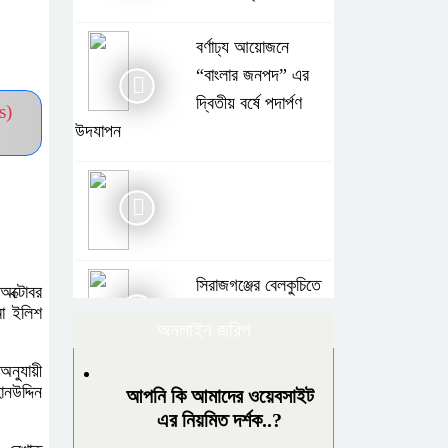
বর্ণাঢ্য আয়োজনে
“বাংলার জনপদ” এর
দ্বিতীয় বর্ষে পদার্পণ
s)
উদযাপন
সিরাজগঞ্জের বেলকুচিতে
অক্টোবর
মা ইলিশ
বজ্রপাতে কলেজ
অনলাইন জরিপ
ছাত্রের মৃত্যু
অনুযায়ী
নউদ্দিন
আপনি কি আমাদের ওয়েবসাইট
গাছে বেঁধে শিক্ষককে
এর নিয়মিত দর্শক..?
নির্যাতনের অভিযোগ,