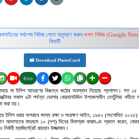
অনলাইনের সর্বশেষ নিউজ পেতে অনুসরণ করুন
গুগল নিউজ (Google New
ফিডটি
📸 Download PhotoCard
৪৩০
 সময়ে মা ইলিশ আহরণের বিরুদ্ধে কঠোর অবস্থান নিয়েছে প্রশাসন। গত ১৫ 
টোবর সকাল ৬টা পর্যন্ত ভোলার বোরহানউদ্দিন উপজেলাধীন তেতুঁলিয়া নদীতে 
না করা হয়।
ময়ে ইলিশ ধরার অপরাধে মৎস্য রক্ষা ও সংরক্ষণ আইন, ১৯৫০ (সংশোধিত ২০২৫) 
াণ আদালতের মাধ্যমে ১০ (দশ) দিনের বিনাশ্রম কারাদণ্ড প্রদান করেন, বোরহা
 ও নির্বাহী ম্যাজিস্ট্রেট রায়হান উজ্জামান।