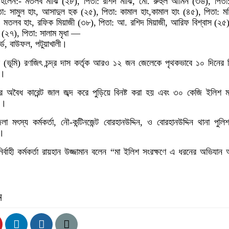
া হলেন:- মতলব মাঝি (২৮), পিতা: রশিদ মাঝি, মো. রুহুল আমিন (৩৬), পিতা
: সামুল হাং, আসাদুল হক (২৫), পিতা: কামাল হাং,কামাল হাং (৪৫), পিতা: মহ
া: মতলব হাং, রফিক মিয়াজী (৩৮), পিতা: আ. রশিদ মিয়াজী, আরিফ বিশ্বাস (২৫)
ধা (২৭), পিতা: সালাম মৃধা —
ার্ড, বাউফল, পটুয়াখালী।
 (ভূমি) রণজিৎ চন্দ্র দাস কর্তৃক আরও ১২ জন জেলেকে পৃথকভাবে ১০ দিনের ব
য়।
 অবৈধ কারেন্ট জাল জব্দ করে পুড়িয়ে বিনষ্ট করা হয় এবং ৩০ কেজি ইলিশ ম
য়।
মৎস্য কর্মকর্তা, নৌ-কন্টিনজেন্ট বোরহানউদ্দিন, ও বোরহানউদ্দিন থানা পুলিশ 
ন।
ির্বাহী কর্মকর্তা রায়হান উজ্জামান বলেন “মা ইলিশ সংরক্ষণে এ ধরনের অভিযান 
ন