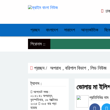
ঢা
প্রচ্ছদ
বাংলাদেশ
সারাদেশ
আন্তর্জাতিক
বিন
শিরোনাম ::
প্রচ্ছদ /
অপরাধ
বরিশাল বিভাগ
লিড নিউজ
,
,
ট্যাগস :
ভোলায় মা ইলিশ
আপডেট সময় :
০১:৫১:৪১ অপরাহ্ন,
প্রতিনিধির নাম
বৃহস্পতিবার, ১৬ অক্টোবর
২০২৫
৩০৫ বার পড়া
হয়েছে