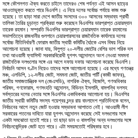
সঙ্গে কৌশলগত ঐক্য করতে চাইলে তাদেরও শেষ পর্যন্ত এই আসন ছাড়ের
আওতাভুক্ত করতে পারে বিএনপি। এ নিয়ে দলের সর্বোচ্চ পর্যায়ে কাজ শুরু
হয়েছে। তা ছাড়া সারা দেশে জাতীয় সংসদের ৩০০ আসনের সম্ভাব্য প্রার্থী
তালিকা তৈরির চূড়ান্ত প্রক্রিয়া শুরু করেছেন বিএনপির ভারপ্রাপ্ত চেয়ারম্যান
তারেক রহমান। সম্প্রতি বিএনপির ভারপ্রাপ্ত চেয়ারম্যান তারেক রহমানের
সভাপতিত্বে রাজধানীর গুলশানে চেয়ারপারসনের রাজনৈতিক কার্যালয়ে দলের
সর্বোচ্চ নীতিনির্ধারণী ফোরাম জাতীয় স্থায়ী কমিটির বৈঠকে এসব বিষয় নিয়ে
আলোচনা হয়েছে। জানা যায়, বিলুপ্ত ২০-দলীয় জোটের বেশির ভাগ শরিক দল
তথা আওয়ামী ফ্যাসিস্ট সরকারবিরোধী যুগপৎ আন্দোলনে অংশ নেওয়া সমমনা
রাজনৈতিক দলগুলোর সঙ্গে এর আগে দফায় দফায় আলোচনা করেছে বিএনপি।
নির্বাচনি আসন বণ্টন নিয়েও তাদের সঙ্গে আলোচনা হয়েছে। এর মধ্যে গণতন্ত্র
মঞ্চ, এলডিপি, ১২-দলীয় জোট, সমমনা জোট, জাতীয় পার্টি (কাজী জাফর),
জাতীয় সমাজতান্ত্রিক দল (জেএসডি), নাগরিক ঐক্য, বিজেপি, গণঅধিকার
পরিষদ, গণফোরাম, গণসংহতি আন্দোলন, বিভিন্ন ইসলামি, বামপন্থি দলসহ
সর্বস্তরের দলের নেতার সঙ্গে বিএনপির একাধিকবার আলোচনা হয়। বিএনপির
জাতীয় স্থায়ী কমিটির সদস্য গয়েশ্বর চন্দ্র রায় বাংলাদেশ প্রতিদিনকে বলেন,
নির্বাচনের আগে নতুন জোট হওয়ার সম্ভাবনা আপাতত নেই। আওয়ামী লীগ
সরকারের পতনের দাবিতে যারা যুগপৎ আন্দোলন করেছে সেই দলগুলোর সঙ্গে
একটা সমঝোতা হতেই পারে। তা ছাড়া ডান ও বামপন্থি অন্য দলগুলোর সঙ্গে
নির্বাচনকেন্দ্রিক জোট হতে পারে। এটা সময়মতোই পরিষ্কার হবে।