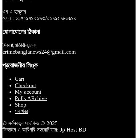
এম এ হান্নান
ফোন : ০১৭১১৭৪২৬৯৩/০১৭১৫৭৮০৬৪০
যোগাযোগের ঠিকানা
ঠিকানা,মতিঝিল,ঢাকা
crimebanglanews24@gmail.com
প্রয়োজনীয় লিঙ্ক
Cart
Checkout
My account
Polls ARchive
Shop
সব খবর
© সর্বস্বত্ব সংরক্ষিত © 2025
ডিজাইন ও কারিগরি সহযোগিতায়:
Jp Host BD