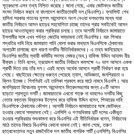
সূত্রগুলো এসব তথ্য নিশ্চিত করেছে। জানা গেছে, এবার জোটবদ্ধ জাতীয়
সংসদ নির্বাচন করবে না বাংলাদেশ জাতীয়তাবাদী দল (বিএনপি)। ফ্যাসিস্ট শেখ
হাসিনা সরকার পতনের যুগপৎ আন্দোলনে অংশ নেওয়া দলগুলোর মধ্যে যারা
জাতীয় নির্বাচনে আসন ছাড়ের সহযোগিতা চাচ্ছে তাদের প্রায় সবাইকেই আসন
ছাড়ের আওতাভুক্ত করার প্রক্রিয়া চলছে। তবে আগামী নির্বাচনে জামায়াতে
ইসলামীর সঙ্গে এখন পর্যন্ত জোটের সম্ভাবনা নেই বিএনপির। বরং পিআর
পদ্ধতির দাবি নিয়ে জামায়াত পানি ঘোলা করার মাধ্যমে বিএনপিকে ঠেকানোর
অপচেষ্টা চালাচ্ছে বলে ধারণা দলটির নীতিনির্ধারকদের। এ তথ্য জানিয়েছেন
বিএনপির জাতীয় স্থায়ী কমিটির সদস্য মেজর (অব.) হাফিজ উদ্দিন আহমদ বীর
বীক্রম। তিনি বলেন, ত্রয়োদশ জাতীয় নির্বাচনে কমপক্ষে ৭০ ভাগ আসনে একক
প্রার্থী দিতে চায় তাঁর দল। এরই মধ্যে অর্ধেক আসনে প্রার্থী নির্ধারণ করা হয়ে
গেছে। বাছাইয়ের ক্ষেত্রে গুরুত্ব পেয়েছে ত্যাগ, অভিজ্ঞতা, জনপ্রিয়তা ও
ক্লিন ইমেজ। শিগগিরই এই তালিকা প্রকাশ করে মাঠে নামবে বিএনপি। আর
জনপ্রিয়তা বিবেচনায় যুগপৎ আন্দোলনে মিত্রদলগুলোর জন্য ৫০টি আসন
ছাড়তে প্রস্তুত দলটি। জামায়াতকে এখনো শত্রু না ভাবলেও দলটির কিছু
নেতার বক্তব্য বিব্রতকর উল্লেখ করে হাফিজ উদ্দিন বলেন, পিআরের দাবি
বিএনপিকে ঠেকানোর কৌশল। আগামী নির্বাচনে জামায়াতের সঙ্গে জোটবদ্ধ
হওয়ার কোনো সম্ভাবনা নেই। এনসিপি ও গণঅধিকার দুটি দলের একীভূত
হওয়ার প্রক্রিয়ার শুভকামনা করে বিএনপির এই নীতিনির্ধারক বলেন, নির্বাচনের
মাঠে তাদের বিষয়ে বিএনপির কোনো ভাবনা নেই। জানা গেছে, তরুণ
ছাত্রনেতাদের নতুন রাজনৈতিক দল জাতীয় নাগরিক পার্টি (এনসিপি) বিএনপির