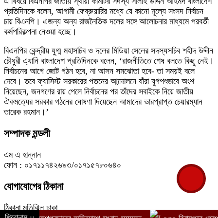
এ বিষয়ে বিএনপির জাতীয় স্থায়ী কমিটির সদস্য সালাহ উদ্দিন আহমদ বাংলাদেশ
প্রতিদিনকে বলেন, আগামী ফেব্রুয়ারির মধ্যে যে কানো মূল্যে সংসদ নির্বাচন
চায় বিএনপি। এজন্য অন্য রাজনৈতিক দলের সঙ্গে আলোচনার মাধ্যমে পরবর্তী
কর্মপরিকল্পনা নেওয়া হচ্ছে।
বিএনপির কেন্দ্রীয় যুগ্ম মহাসচিব ও দলের মিডিয়া সেলের সদস্যসচিব শহীদ উদ্দীন
চৌধুরী এ্যানি বাংলাদেশ প্রতিদিনকে বলেন, ‘রাজনীতিতে শেষ বলতে কিছু নেই।
নির্বাচনের আগে জোট গঠন হবে, না আসন সমঝোতা হবে- তা সময়ই বলে
দেবে। তবে ফ্যাসিস্ট সরকারের পতনের আন্দোলনে যাঁরা যুগপৎভাবে অংশ
নিয়েছেন, জনগণের রায় পেলে নির্বাচনের পর তাঁদের সবাইকে নিয়ে জাতীয়
ঐকমত্যের সরকার গঠনের ঘোষণা দিয়েছেন আমাদের ভারপ্রাপ্ত চেয়ারম্যান
তারেক রহমান।’
সম্পাদক মন্ডলী
এম এ হান্নান
ফোন : ০১৭১১৭৪২৬৯৩/০১৭১৫৭৮০৬৪০
যোগাযোগের ঠিকানা
ঠিকানা,মতিঝিল,ঢাকা
শিরোনাম ::
crimebanglanews24@gmail.com