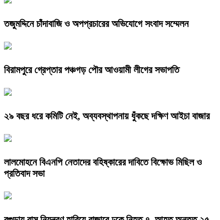
তজুমদ্দিনে চাঁদাবাজি ও অপপ্রচারের অভিযোগে সংবাদ সম্মেলন
বিরামপুরে গ্রেপ্তার পঞ্চগড় পৌর আওয়ামী লীগের সভাপতি
২৯ বছর ধরে কমিটি নেই, অব্যবস্থাপনায় ধুঁকছে দক্ষিণ আইচা বাজার
লালমোহনে বিএনপি নেতাদের বহিষ্কারের দাবিতে বিক্ষোভ মিছিল ও
প্রতিবাদ সভা
বগুড়ায় বাস নিয়ন্ত্রণ হারিয়ে বাজারে ঢুকে নিহত ৭, আহত অন্তত ২৫