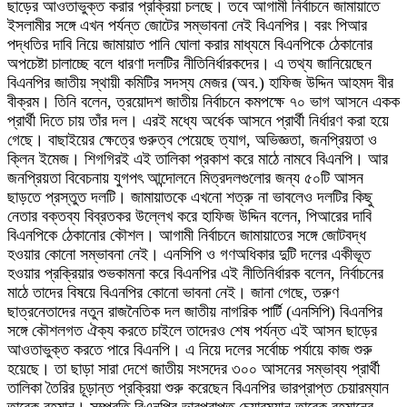
ছাড়ের আওতাভুক্ত করার প্রক্রিয়া চলছে। তবে আগামী নির্বাচনে জামায়াতে
ইসলামীর সঙ্গে এখন পর্যন্ত জোটের সম্ভাবনা নেই বিএনপির। বরং পিআর
পদ্ধতির দাবি নিয়ে জামায়াত পানি ঘোলা করার মাধ্যমে বিএনপিকে ঠেকানোর
অপচেষ্টা চালাচ্ছে বলে ধারণা দলটির নীতিনির্ধারকদের। এ তথ্য জানিয়েছেন
বিএনপির জাতীয় স্থায়ী কমিটির সদস্য মেজর (অব.) হাফিজ উদ্দিন আহমদ বীর
বীক্রম। তিনি বলেন, ত্রয়োদশ জাতীয় নির্বাচনে কমপক্ষে ৭০ ভাগ আসনে একক
প্রার্থী দিতে চায় তাঁর দল। এরই মধ্যে অর্ধেক আসনে প্রার্থী নির্ধারণ করা হয়ে
গেছে। বাছাইয়ের ক্ষেত্রে গুরুত্ব পেয়েছে ত্যাগ, অভিজ্ঞতা, জনপ্রিয়তা ও
ক্লিন ইমেজ। শিগগিরই এই তালিকা প্রকাশ করে মাঠে নামবে বিএনপি। আর
জনপ্রিয়তা বিবেচনায় যুগপৎ আন্দোলনে মিত্রদলগুলোর জন্য ৫০টি আসন
ছাড়তে প্রস্তুত দলটি। জামায়াতকে এখনো শত্রু না ভাবলেও দলটির কিছু
নেতার বক্তব্য বিব্রতকর উল্লেখ করে হাফিজ উদ্দিন বলেন, পিআরের দাবি
বিএনপিকে ঠেকানোর কৌশল। আগামী নির্বাচনে জামায়াতের সঙ্গে জোটবদ্ধ
হওয়ার কোনো সম্ভাবনা নেই। এনসিপি ও গণঅধিকার দুটি দলের একীভূত
হওয়ার প্রক্রিয়ার শুভকামনা করে বিএনপির এই নীতিনির্ধারক বলেন, নির্বাচনের
মাঠে তাদের বিষয়ে বিএনপির কোনো ভাবনা নেই। জানা গেছে, তরুণ
ছাত্রনেতাদের নতুন রাজনৈতিক দল জাতীয় নাগরিক পার্টি (এনসিপি) বিএনপির
সঙ্গে কৌশলগত ঐক্য করতে চাইলে তাদেরও শেষ পর্যন্ত এই আসন ছাড়ের
আওতাভুক্ত করতে পারে বিএনপি। এ নিয়ে দলের সর্বোচ্চ পর্যায়ে কাজ শুরু
হয়েছে। তা ছাড়া সারা দেশে জাতীয় সংসদের ৩০০ আসনের সম্ভাব্য প্রার্থী
তালিকা তৈরির চূড়ান্ত প্রক্রিয়া শুরু করেছেন বিএনপির ভারপ্রাপ্ত চেয়ারম্যান