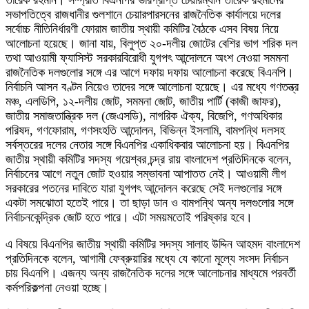
তারেক রহমান। সম্প্রতি বিএনপির ভারপ্রাপ্ত চেয়ারম্যান তারেক রহমানের
সভাপতিত্বে রাজধানীর গুলশানে চেয়ারপারসনের রাজনৈতিক কার্যালয়ে দলের
সর্বোচ্চ নীতিনির্ধারণী ফোরাম জাতীয় স্থায়ী কমিটির বৈঠকে এসব বিষয় নিয়ে
আলোচনা হয়েছে। জানা যায়, বিলুপ্ত ২০-দলীয় জোটের বেশির ভাগ শরিক দল
তথা আওয়ামী ফ্যাসিস্ট সরকারবিরোধী যুগপৎ আন্দোলনে অংশ নেওয়া সমমনা
রাজনৈতিক দলগুলোর সঙ্গে এর আগে দফায় দফায় আলোচনা করেছে বিএনপি।
নির্বাচনি আসন বণ্টন নিয়েও তাদের সঙ্গে আলোচনা হয়েছে। এর মধ্যে গণতন্ত্র
মঞ্চ, এলডিপি, ১২-দলীয় জোট, সমমনা জোট, জাতীয় পার্টি (কাজী জাফর),
জাতীয় সমাজতান্ত্রিক দল (জেএসডি), নাগরিক ঐক্য, বিজেপি, গণঅধিকার
পরিষদ, গণফোরাম, গণসংহতি আন্দোলন, বিভিন্ন ইসলামি, বামপন্থি দলসহ
সর্বস্তরের দলের নেতার সঙ্গে বিএনপির একাধিকবার আলোচনা হয়। বিএনপির
জাতীয় স্থায়ী কমিটির সদস্য গয়েশ্বর চন্দ্র রায় বাংলাদেশ প্রতিদিনকে বলেন,
নির্বাচনের আগে নতুন জোট হওয়ার সম্ভাবনা আপাতত নেই। আওয়ামী লীগ
সরকারের পতনের দাবিতে যারা যুগপৎ আন্দোলন করেছে সেই দলগুলোর সঙ্গে
একটা সমঝোতা হতেই পারে। তা ছাড়া ডান ও বামপন্থি অন্য দলগুলোর সঙ্গে
নির্বাচনকেন্দ্রিক জোট হতে পারে। এটা সময়মতোই পরিষ্কার হবে।
এ বিষয়ে বিএনপির জাতীয় স্থায়ী কমিটির সদস্য সালাহ উদ্দিন আহমদ বাংলাদেশ
প্রতিদিনকে বলেন, আগামী ফেব্রুয়ারির মধ্যে যে কানো মূল্যে সংসদ নির্বাচন
চায় বিএনপি। এজন্য অন্য রাজনৈতিক দলের সঙ্গে আলোচনার মাধ্যমে পরবর্তী
কর্মপরিকল্পনা নেওয়া হচ্ছে।