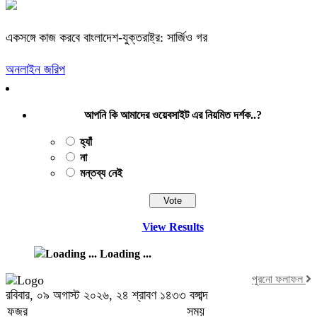
একসঙ্গে কাজ করবে বাংলাদেশ-যুক্তরাষ্ট্র: সার্জিও গর
অনলাইন জরিপ
আপনি কি আমাদের ওয়েবসাইট এর নিয়মিত দর্শক..?
হ্যাঁ
না
মন্তব্য নেই
View Results
Loading ...
পুরনো ফলাফল
রবিবার, ০৯ অগাস্ট ২০২৬, ২৪ শ্রাবণ ১৪৩৩ বঙ্গাব্দ
ফজর
সময়