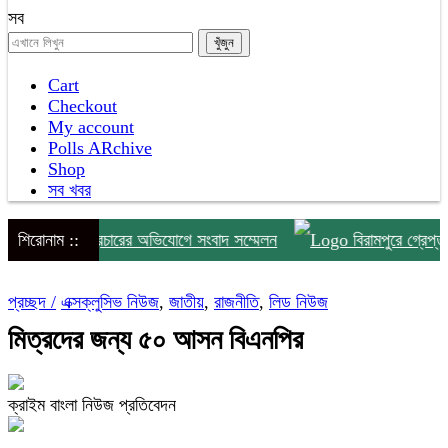
সব
Cart
Checkout
My account
Polls ARchive
Shop
সব খবর
াজি ও অপপ্রচারের অভিযোগে সংবাদ সম্মেলন
শিরোনাম ::
বিরামপুরে গ্রেপ্তার পঞ
প্রচ্ছদ /
এক্সক্লুসিভ নিউজ
,
জাতীয়
,
রাজনীতি
,
লিড নিউজ
মিত্রদের জন্য ৫০ আসন বিএনপির
ক্রাইম বাংলা নিউজ প্রতিবেদন