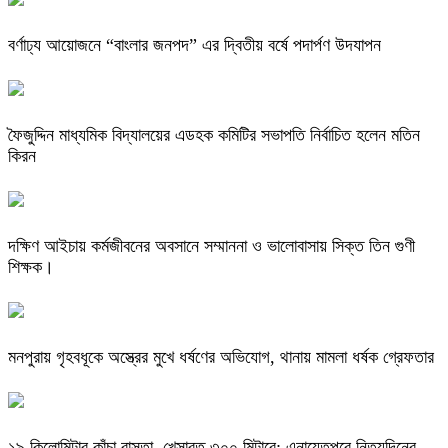
বর্ণাঢ্য আয়োজনে “বাংলার জনপদ” এর দ্বিতীয় বর্ষে পদার্পণ উদযাপন
ফৈজুদ্দিন মাধ্যমিক বিদ্যালয়ের এডহক কমিটির সভাপতি নির্বাচিত হলেন মতিন
কিরন
দক্ষিণ আইচায় কর্মজীবনের অবসানে সম্মাননা ও ভালোবাসায় সিক্ত তিন গুণী
শিক্ষক।
মনপুরায় গৃহবধূকে অস্ত্রের মুখে ধর্ষণের অভিযোগ, থানায় মামলা ধর্ষক গ্রেফতার
​১৯ কিলোমিটার কাঁচা রাস্তা, খেসারত ৩০০ মিটারে: এনায়েতপুরে নিত্যদিনের