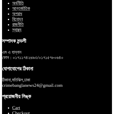
অর্থনীতি
আন্তর্জাতিক
অপরাধ
বিনোদন
রাজনীতি
স্বাস্থ্য
সম্পাদক মন্ডলী
এম এ হান্নান
ফোন : ০১৭১১৭৪২৬৯৩/০১৭১৫৭৮০৬৪০
যোগাযোগের ঠিকানা
ঠিকানা,মতিঝিল,ঢাকা
crimebanglanews24@gmail.com
প্রয়োজনীয় লিঙ্ক
Cart
Checkout