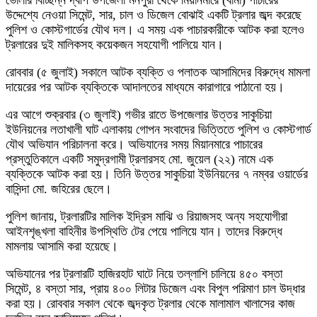
উদ্দেশ্যে নেওয়া সিমেন্ট, সার, চাল ও ডিজেল বোঝাই একটি ট্রলার জব্দ করেছে
পুলিশ ও কোস্টগার্ডের যৌথ দল। এ সময় এক পাচারকারীকে আটক করা হলেও
ট্রলারের দুই মালিকসহ কয়েকজন সহযোগী পালিয়ে যান।
রোববার (৫ জুলাই) সকালে আটক ব্যক্তি ও পলাতক আসামিদের বিরুদ্ধে মামলা
দায়েরের পর আটক ব্যক্তিকে আদালতের মাধ্যমে কারাগারে পাঠানো হয়।
এর আগে শুক্রবার (৩ জুলাই) গভীর রাতে উপজেলার উত্তর সাকুচিয়া
ইউনিয়নের লতাখালী ঘাট এলাকায় গোপন সংবাদের ভিত্তিতে পুলিশ ও কোস্টগার্ড
যৌথ অভিযান পরিচালনা করে। অভিযানের সময় মিয়ানমারে পাচারের
প্রস্তুতিকালে একটি সমুদ্রগামী ট্রলারসহ মো. জুয়েল (২২) নামে এক
ব্যক্তিকে আটক করা হয়। তিনি উত্তর সাকুচিয়া ইউনিয়নের ৭ নম্বর ওয়ার্ডের
বাসিন্দা মো. জহিরের ছেলে।
পুলিশ জানায়, ট্রলারটির মালিক ইদ্রিস মাঝি ও রিয়াজসহ অন্য সহযোগীরা
আইনশৃঙ্খলা বাহিনীর উপস্থিতি টের পেয়ে পালিয়ে যান। তাদের বিরুদ্ধে
মামলায় আসামি করা হয়েছে।
অভিযানের পর ট্রলারটি হাজিরহাট ঘাটে নিয়ে তল্লাশি চালিয়ে ৪৫০ বস্তা
সিমেন্ট, ৪ বস্তা সার, প্রায় ৪০০ লিটার ডিজেল এবং বিপুল পরিমাণ চাল উদ্ধার
করা হয়। রোববার সকাল থেকে জব্দকৃত ট্রলার থেকে মালামাল খালাসের কাজ