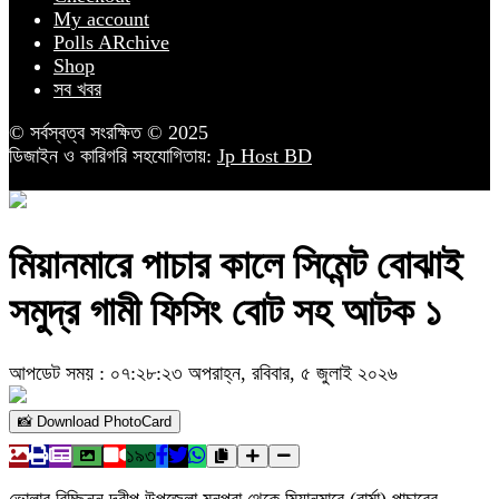
My account
Polls ARchive
Shop
সব খবর
© সর্বস্বত্ব সংরক্ষিত © 2025
ডিজাইন ও কারিগরি সহযোগিতায়:
Jp Host BD
মিয়ানমারে পাচার কালে সিমেন্ট বোঝাই
সমুদ্র গামী ফিসিং বোট সহ আটক ১
আপডেট সময় : ০৭:২৮:২৩ অপরাহ্ন, রবিবার, ৫ জুলাই ২০২৬
📸 Download PhotoCard
১৯৩
ভোলার বিচ্ছিন্ন দ্বীপ উপজেলা মনপুরা থেকে মিয়ানমারে (বার্মা) পাচারের