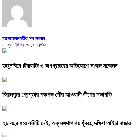
আপলোডকারীর সব সংবাদ
এ ক্যাটাগরির আরো নিউজ
তজুমদ্দিনে চাঁদাবাজি ও অপপ্রচারের অভিযোগে সংবাদ সম্মেলন
বিরামপুরে গ্রেপ্তার পঞ্চগড় পৌর আওয়ামী লীগের সভাপতি
২৯ বছর ধরে কমিটি নেই, অব্যবস্থাপনায় ধুঁকছে দক্ষিণ আইচা বাজার