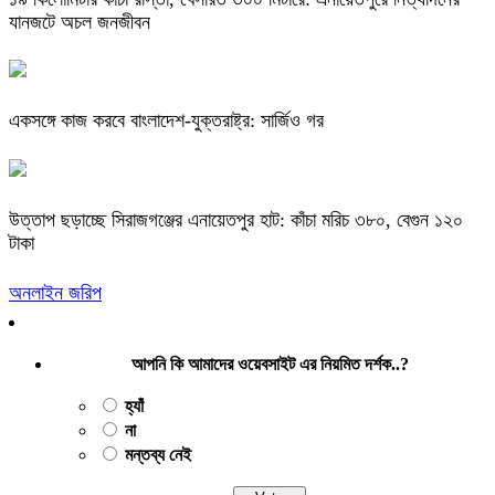
যানজটে অচল জনজীবন
একসঙ্গে কাজ করবে বাংলাদেশ-যুক্তরাষ্ট্র: সার্জিও গর
উত্তাপ ছড়াচ্ছে সিরাজগঞ্জের এনায়েতপুর হাট: কাঁচা মরিচ ৩৮০, বেগুন ১২০
টাকা
অনলাইন জরিপ
আপনি কি আমাদের ওয়েবসাইট এর নিয়মিত দর্শক..?
হ্যাঁ
না
মন্তব্য নেই