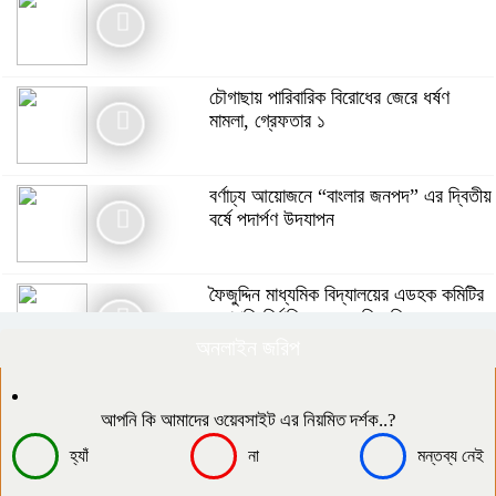
গাইবান্ধায় বৃষ্টিকে উপেক্ষা করে যথাযোগ্য
মর্যাদায় পালিত জুলাই গণঅভ্যুত্থান দিবস
চৌগাছায় পারিবারিক বিরোধের জেরে ধর্ষণ
মামলা, গ্রেফতার ১
মনপুরায় জুলাই গণঅভ্যুত্থান দিবস উপলক্ষে
আলোচনা সভা অনুষ্ঠিত
বর্ণাঢ্য আয়োজনে “বাংলার জনপদ” এর দ্বিতীয়
বর্ষে পদার্পণ উদযাপন
“জুলাই সনদের প্রত্যেকটি অক্ষর বাস্তবায়ন
করবে সরকার” – প্রতিমন্ত্রী ফরহাদ হোসেন
ফৈজুদ্দিন মাধ্যমিক বিদ্যালয়ের এডহক কমিটির
আজাদ
সভাপতি নির্বাচিত হলেন মতিন কিরন
অনলাইন জরিপ
চার বিয়ের দাবির মধ্যেই আরেক নারীর ঘরে
আটক জামায়াত সমর্থক, থানায় সোপর্দ
দক্ষিণ আইচায় কর্মজীবনের অবসানে সম্মাননা ও
ভালোবাসায় সিক্ত তিন গুণী শিক্ষক।
আপনি কি আমাদের ওয়েবসাইট এর নিয়মিত দর্শক..?
হ্যাঁ
না
মন্তব্য নেই
​১৯ কিলোমিটার কাঁচা রাস্তা, খেসারত ৩০০