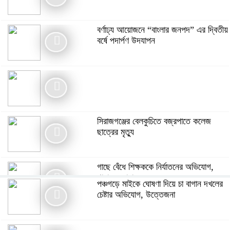
বর্ণাঢ্য আয়োজনে “বাংলার জনপদ” এর দ্বিতীয়
বর্ষে পদার্পণ উদযাপন
সিরাজগঞ্জের বেলকুচিতে বজ্রপাতে কলেজ
ছাত্রের মৃত্যু
গাছে বেঁধে শিক্ষককে নির্যাতনের অভিযোগ,
থানায় এজাহার
পঞ্চগড়ে মাইকে ঘোষণা দিয়ে চা বাগান দখলের
চেষ্টার অভিযোগ, উত্তেজনা
বোরহানউদ্দিনে পঞ্চম শ্রেণির ছাত্রীকে সংঘবদ্ধ
ধর্ষণ ৫ কিশোরের বিরুদ্ধে মামলা, আটক-৩