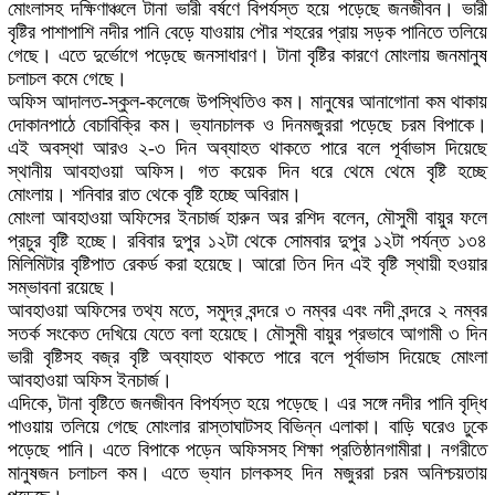
মোংলাসহ দক্ষিণাঞ্চলে টানা ভারী বর্ষণে বিপর্যস্ত হয়ে পড়েছে জনজীবন। ভারী
বৃষ্টির পাশাপাশি নদীর পানি বেড়ে যাওয়ায় পৌর শহরের প্রায় সড়ক পানিতে তলিয়ে
গেছে। এতে দুর্ভোগে পড়েছে জনসাধারণ। টানা বৃষ্টির কারণে মোংলায় জনমানুষ
চলাচল কমে গেছে।
অফিস আদালত-স্কুল-কলেজে উপস্থিতিও কম। মানুষের আনাগোনা কম থাকায়
দোকানপাঠে বেচাবিক্রি কম। ভ্যানচালক ও দিনমজুররা পড়েছে চরম বিপাকে।
এই অবস্থা আরও ২-৩ দিন অব্যাহত থাকতে পারে বলে পূর্বাভাস দিয়েছে
স্থানীয় আবহাওয়া অফিস। গত কয়েক দিন ধরে থেমে থেমে বৃষ্টি হচ্ছে
মোংলায়। শনিবার রাত থেকে বৃষ্টি হচ্ছে অবিরাম।
মোংলা আবহাওয়া অফিসের ইনচার্জ হারুন অর রশিদ বলেন, মৌসুমী বায়ুর ফলে
প্রচুর বৃষ্টি হচ্ছে। রবিবার দুপুর ১২টা থেকে সোমবার দুপুর ১২টা পর্যন্ত ১৩৪
মিলিমিটার বৃষ্টিপাত রেকর্ড করা হয়েছে। আরো তিন দিন এই বৃষ্টি স্থায়ী হওয়ার
সম্ভাবনা রয়েছে।
আবহাওয়া অফিসের তথ্য মতে, সমুদ্র বন্দরে ৩ নম্বর এবং নদী বন্দরে ২ নম্বর
সতর্ক সংকেত দেখিয়ে যেতে বলা হয়েছে। মৌসুমী বায়ুর প্রভাবে আগামী ৩ দিন
ভারী বৃষ্টিসহ বজ্র বৃষ্টি অব্যাহত থাকতে পারে বলে পূর্বাভাস দিয়েছে মোংলা
আবহাওয়া অফিস ইনচার্জ।
এদিকে, টানা বৃষ্টিতে জনজীবন বিপর্যস্ত হয়ে পড়েছে। এর সঙ্গে নদীর পানি বৃদ্ধি
পাওয়ায় তলিয়ে গেছে মোংলার রাস্তাঘাটসহ বিভিন্ন এলাকা। বাড়ি ঘরেও ঢুকে
পড়েছে পানি। এতে বিপাকে পড়েন অফিসসহ শিক্ষা প্রতিষ্ঠানগামীরা। নগরীতে
মানুষজন চলাচল কম। এতে ভ্যান চালকসহ দিন মজুররা চরম অনিশ্চয়তায়