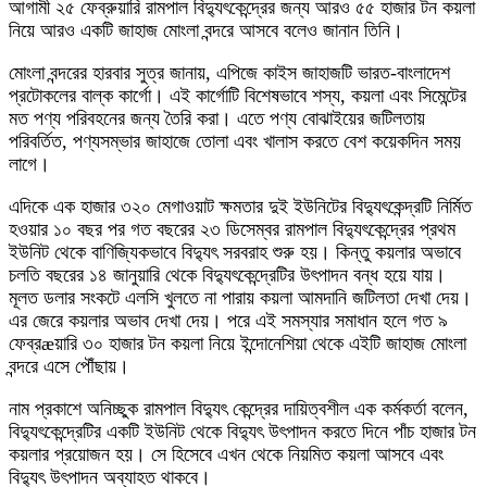
আগামী ২৫ ফেব্রুয়ারি রামপাল বিদ্যুৎকেন্দ্রের জন্য আরও ৫৫ হাজার টন কয়লা
নিয়ে আরও একটি জাহাজ মোংলা বন্দরে আসবে বলেও জানান তিনি।
মোংলা বন্দরের হারবার সুত্র জানায়, এপিজে কাইস জাহাজটি ভারত-বাংলাদেশ
প্রটোকলের বাল্ক কার্গো। এই কার্গোটি বিশেষভাবে শস্য, কয়লা এবং সিমেন্টের
মত পণ্য পরিবহনের জন্য তৈরি করা। এতে পণ্য বোঝাইয়ের জটিলতায়
পরিবর্তিত, পণ্যসম্ভার জাহাজে তোলা এবং খালাস করতে বেশ কয়েকদিন সময়
লাগে।
এদিকে এক হাজার ৩২০ মেগাওয়াট ক্ষমতার দুই ইউনিটের বিদ্যুৎকেন্দ্রটি নির্মিত
হওয়ার ১০ বছর পর গত বছরের ২৩ ডিসেম্বর রামপাল বিদ্যুৎকেন্দ্রের প্রথম
ইউনিট থেকে বাণিজ্যিকভাবে বিদ্যুৎ সরবরাহ শুরু হয়। কিন্তু কয়লার অভাবে
চলতি বছরের ১৪ জানুয়ারি থেকে বিদ্যুৎকেন্দ্রেটির উৎপাদন বন্ধ হয়ে যায়।
মূলত ডলার সংকটে এলসি খুলতে না পারায় কয়লা আমদানি জটিলতা দেখা দেয়।
এর জেরে কয়লার অভাব দেখা দেয়। পরে এই সমস্যার সমাধান হলে গত ৯
ফেব্রæয়ারি ৩০ হাজার টন কয়লা নিয়ে ইন্দোনেশিয়া থেকে এইটি জাহাজ মোংলা
বন্দরে এসে পৌঁছায়।
নাম প্রকাশে অনিচ্ছুক রামপাল বিদ্যুৎ কেন্দ্রের দায়িত্বশীল এক কর্মকর্তা বলেন,
বিদ্যুৎকেন্দ্রেটির একটি ইউনিট থেকে বিদ্যুৎ উৎপাদন করতে দিনে পাঁচ হাজার টন
কয়লার প্রয়োজন হয়। সে হিসেবে এখন থেকে নিয়মিত কয়লা আসবে এবং
বিদ্যুৎ উৎপাদন অব্যাহত থাকবে।