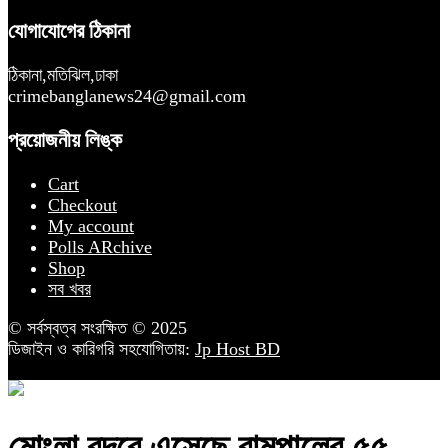
যোগাযোগের ঠিকানা
ঠিকানা,মতিঝিল,ঢাকা
crimebanglanews24@gmail.com
প্রয়োজনীয় লিঙ্ক
Cart
Checkout
My account
Polls ARchive
Shop
সব খবর
© সর্বস্বত্ব সংরক্ষিত © 2025
ডিজাইন ও কারিগরি সহযোগিতায়:
Jp Host BD
মোংলা বন্দরে এসেছে রামপালের ৫৫