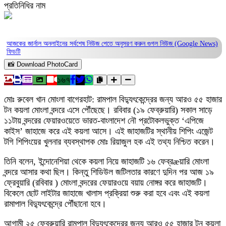
প্রতিনিধির নাম
আজকের জার্নাল অনলাইনের সর্বশেষ নিউজ পেতে অনুসরণ করুন
গুগল নিউজ (Google News)
ফিডটি
📸 Download PhotoCard
১৬৭
মোঃ রুবেল খান মোংলা বাগেরহাট: রামপাল বিদ্যুৎকেন্দ্রের জন্য আরও ৫৫ হাজার
টন কয়লা মোংলা বন্দরে এসে পৌঁছেছে। রবিবার (১৯ ফেব্রুয়ারি) সকাল সাড়ে
১১টায় বন্দরের ফেয়ারওয়েতে ভারত-বাংলাদেশ নৌ প্রটোকলভুক্ত ‘এপিজে
কাইস’ জাহাজে করে এই কয়লা আসে। এই জাহাজটির স্থানীয় শিপিং এজেন্ট
টগি শিপিংয়ের খুলনার ব্যবস্থাপক মোঃ রিয়াজুল হক এই তথ্য নিশ্চিত করেন।
তিনি বলেন, ইন্দোনেশিয়া থেকে কয়লা নিয়ে জাহাজটি ১৬ ফেব্রæয়ারি মোংলা
বন্দরে আসার কথা ছিল। কিন্তু শিডিউল জটিলতার কারণে দুদিন পর আজ ১৯
ফ্রেবুয়ারি (রবিবার ) মোংলা বন্দরের ফেয়ারওয়ে বয়ায় নোঙ্গর করে জাহাজটি।
বিকেলে ছোট লাইটার জাহাজে খালাস প্রক্রিয়া শুরু করা হবে এবং এই কয়লা
রামাপাল বিদ্যুৎকেন্দ্রে পৌঁছানো হবে।
আগামী ২৫ ফেব্রুয়ারি রামপাল বিদ্যুৎকেন্দ্রের জন্য আরও ৫৫ হাজার টন কয়লা