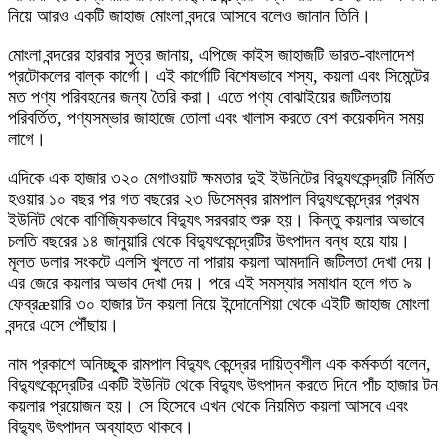
নিয়ে আরও একটি জাহাজ মোংলা বন্দরে আসবে বলেও জানান তিনি।
মোংলা বন্দরের হারবার সুত্র জানায়, এপিজে কাইস জাহাজটি ভারত-বাংলাদেশ
প্রটোকলের বাল্ক কার্গো। এই কার্গোটি বিশেষভাবে শস্য, কয়লা এবং সিমেন্টের
মত পণ্য পরিবহনের জন্য তৈরি করা। এতে পণ্য বোঝাইয়ের জটিলতায়
পরিবর্তিত, পণ্যসম্ভার জাহাজে তোলা এবং খালাস করতে বেশ কয়েকদিন সময়
লাগে।
এদিকে এক হাজার ৩২০ মেগাওয়াট ক্ষমতার দুই ইউনিটের বিদ্যুৎকেন্দ্রটি নির্মিত
হওয়ার ১০ বছর পর গত বছরের ২৩ ডিসেম্বর রামপাল বিদ্যুৎকেন্দ্রের প্রথম
ইউনিট থেকে বাণিজ্যিকভাবে বিদ্যুৎ সরবরাহ শুরু হয়। কিন্তু কয়লার অভাবে
চলতি বছরের ১৪ জানুয়ারি থেকে বিদ্যুৎকেন্দ্রেটির উৎপাদন বন্ধ হয়ে যায়।
মূলত ডলার সংকটে এলসি খুলতে না পারায় কয়লা আমদানি জটিলতা দেখা দেয়।
এর জেরে কয়লার অভাব দেখা দেয়। পরে এই সমস্যার সমাধান হলে গত ৯
ফেব্রæয়ারি ৩০ হাজার টন কয়লা নিয়ে ইন্দোনেশিয়া থেকে এইটি জাহাজ মোংলা
বন্দরে এসে পৌঁছায়।
নাম প্রকাশে অনিচ্ছুক রামপাল বিদ্যুৎ কেন্দ্রের দায়িত্বশীল এক কর্মকর্তা বলেন,
বিদ্যুৎকেন্দ্রেটির একটি ইউনিট থেকে বিদ্যুৎ উৎপাদন করতে দিনে পাঁচ হাজার টন
কয়লার প্রয়োজন হয়। সে হিসেবে এখন থেকে নিয়মিত কয়লা আসবে এবং
বিদ্যুৎ উৎপাদন অব্যাহত থাকবে।