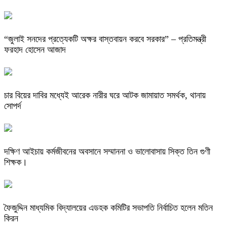
“জুলাই সনদের প্রত্যেকটি অক্ষর বাস্তবায়ন করবে সরকার” – প্রতিমন্ত্রী
ফরহাদ হোসেন আজাদ
চার বিয়ের দাবির মধ্যেই আরেক নারীর ঘরে আটক জামায়াত সমর্থক, থানায়
সোপর্দ
দক্ষিণ আইচায় কর্মজীবনের অবসানে সম্মাননা ও ভালোবাসায় সিক্ত তিন গুণী
শিক্ষক।
ফৈজুদ্দিন মাধ্যমিক বিদ্যালয়ের এডহক কমিটির সভাপতি নির্বাচিত হলেন মতিন
কিরন