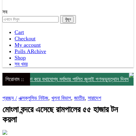
সব
Cart
Checkout
My account
Polls ARchive
Shop
সব খবর
ৃষ্টিকে উপেক্ষা করে যথাযোগ্য মর্যাদায় পালিত জুলাই গণঅভ্যুত্থান দিবস
শিরোনাম ::
ম
প্রচ্ছদ /
এক্সক্লুসিভ নিউজ
,
খুলনা বিভাগ
,
জাতীয়
,
সারাদেশ
মোংলা বন্দরে এসেছে রামপালের ৫৫ হাজার টন
কয়লা