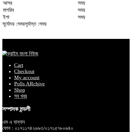
আসর
সময়
মাগরিব
সময়
ইশা
সময়
সূর্যোদয় :সময়
সূর্যাস্ত :সময়
Cart
Checkout
My account
Polls ARchive
Shop
সব খবর
সম্পাদক মন্ডলী
এম এ হান্নান
ফোন : ০১৭১১৭৪২৬৯৩/০১৭১৫৭৮০৬৪০