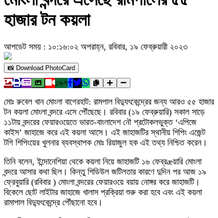
হাজার টন কয়লা
আপডেট সময় : ১০:১৬:০২ অপরাহ্ন, রবিবার, ১৯ ফেব্রুয়ারী ২০২৩
📸 Download PhotoCard
১৬৭
মোঃ রুবেল খান মোংলা বাগেরহাট: রামপাল বিদ্যুৎকেন্দ্রের জন্য আরও ৫৫ হাজার
টন কয়লা মোংলা বন্দরে এসে পৌঁছেছে। রবিবার (১৯ ফেব্রুয়ারি) সকাল সাড়ে
১১টায় বন্দরের ফেয়ারওয়েতে ভারত-বাংলাদেশ নৌ প্রটোকলভুক্ত ‘এপিজে
কাইস’ জাহাজে করে এই কয়লা আসে। এই জাহাজটির স্থানীয় শিপিং এজেন্ট
টগি শিপিংয়ের খুলনার ব্যবস্থাপক মোঃ রিয়াজুল হক এই তথ্য নিশ্চিত করেন।
তিনি বলেন, ইন্দোনেশিয়া থেকে কয়লা নিয়ে জাহাজটি ১৬ ফেব্রæয়ারি মোংলা
বন্দরে আসার কথা ছিল। কিন্তু শিডিউল জটিলতার কারণে দুদিন পর আজ ১৯
ফ্রেবুয়ারি (রবিবার ) মোংলা বন্দরের ফেয়ারওয়ে বয়ায় নোঙ্গর করে জাহাজটি।
বিকেলে ছোট লাইটার জাহাজে খালাস প্রক্রিয়া শুরু করা হবে এবং এই কয়লা
রামাপাল বিদ্যুৎকেন্দ্রে পৌঁছানো হবে।