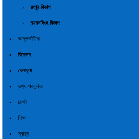
রংপুর বিভাগ
ময়মনসিংহ বিভাগ
আন্তর্জাতিক
বিনোদন
খেলাধুলা
তথ্য-প্রযুক্তি
চাকরি
শিক্ষা
স্বাস্থ্য