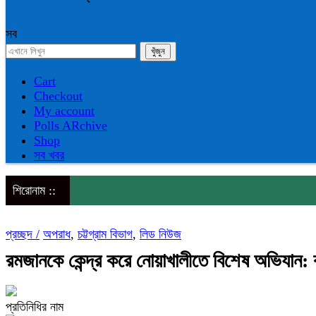
সব
Cart
Checkout
My account
Polls ARchive
Shop
সব খবর
শিরোনাম ::
প্রচ্ছদ /
অপরাধ
,
চট্টগ্রাম বিভাগ
,
লিড নিউজ
রমজানকে কেন্দ্র করে নোয়াখালীতে বিশেষ অভিযান: 
প্রতিনিধির নাম