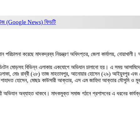
িউজ (Google News)
ফিডটি
যান পরিচালনা করেছে মাদকদ্রব্য নিয়ন্ত্রণ অধিদপ্তর, জেলা কার্যালয়, নোয়াখা
াল্ডিংটন মোড়সহ বিভিন্ন এলাকায় একযোগে অভিযান চালানো হয়। এ সময় আসামিদের ক
লাকা, মোঃ রাব্বী (২৮) তাজ মাহতাবপুর, আনোয়ার হোসেন (২৯) আইয়ুবপুর এবং মো
 মোঃ শাহাদত হোসেন, মোছাঃ কাউসারী আক্তার, এস এম জাহিদা আক্তার মৌসুমি ও ম
কবিরোধী অভিযান অব্যাহত থাকবে। মাদকমুক্ত সমাজ গঠনে প্রশাসনের এ ধরনের কার্