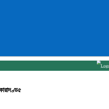
২৯ বছর 
কারাদণ্ড৫