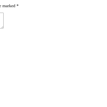
re marked
*