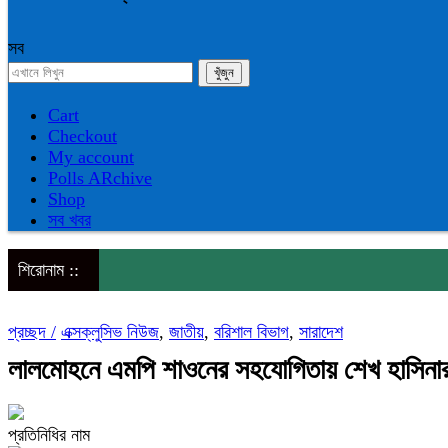
সব
Cart
Checkout
My account
Polls ARchive
Shop
সব খবর
শিরোনাম ::
প্রচ্ছদ /
এক্সক্লুসিভ নিউজ
,
জাতীয়
,
বরিশাল বিভাগ
,
সারাদেশ
লালমোহনে এমপি শাওনের সহযোগিতায় শেখ হাসিনার
প্রতিনিধির নাম