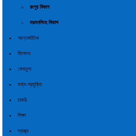
রংপুর বিভাগ
ময়মনসিংহ বিভাগ
আন্তর্জাতিক
বিনোদন
খেলাধুলা
তথ্য-প্রযুক্তি
চাকরি
শিক্ষা
স্বাস্থ্য