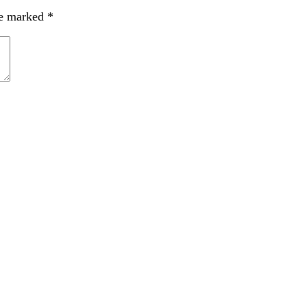
re marked
*