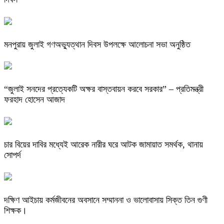
মনপুরায় জুলাই গণঅভ্যুত্থান দিবস উপলক্ষে আলোচনা সভা অনুষ্ঠিত
“জুলাই সনদের প্রত্যেকটি অক্ষর বাস্তবায়ন করবে সরকার” – প্রতিমন্ত্রী
ফরহাদ হোসেন আজাদ
চার বিয়ের দাবির মধ্যেই আরেক নারীর ঘরে আটক জামায়াত সমর্থক, থানায়
সোপর্দ
দক্ষিণ আইচায় কর্মজীবনের অবসানে সম্মাননা ও ভালোবাসায় সিক্ত তিন গুণী
শিক্ষক।