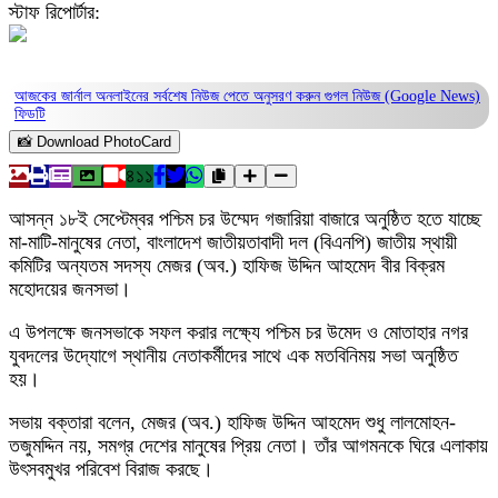
স্টাফ রিপোর্টার:
আজকের জার্নাল অনলাইনের সর্বশেষ নিউজ পেতে অনুসরণ করুন
গুগল নিউজ (Google News)
ফিডটি
📸 Download PhotoCard
৪১১
আসন্ন ১৮ই সেপ্টেম্বর পশ্চিম চর উম্মেদ গজারিয়া বাজারে অনুষ্ঠিত হতে যাচ্ছে
মা-মাটি-মানুষের নেতা, বাংলাদেশ জাতীয়তাবাদী দল (বিএনপি) জাতীয় স্থায়ী
কমিটির অন্যতম সদস্য মেজর (অব.) হাফিজ উদ্দিন আহমেদ বীর বিক্রম
মহোদয়ের জনসভা।
এ উপলক্ষে জনসভাকে সফল করার লক্ষ্যে পশ্চিম চর উমেদ ও মোতাহার নগর
যুবদলের উদ্যোগে স্থানীয় নেতাকর্মীদের সাথে এক মতবিনিময় সভা অনুষ্ঠিত
হয়।
সভায় বক্তারা বলেন, মেজর (অব.) হাফিজ উদ্দিন আহমেদ শুধু লালমোহন-
তজুমদ্দিন নয়, সমগ্র দেশের মানুষের প্রিয় নেতা। তাঁর আগমনকে ঘিরে এলাকায়
উৎসবমুখর পরিবেশ বিরাজ করছে।