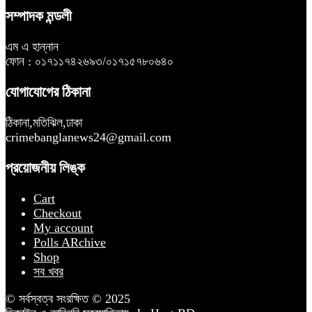
সম্পাদক মন্ডলী
এম এ হান্নান
ফোন : ০১৭১১৭৪২৬৯৩/০১৭১৫৭৮০৬৪০
যোগাযোগের ঠিকানা
ঠিকানা,মতিঝিল,ঢাকা
crimebanglanews24@gmail.com
প্রয়োজনীয় লিঙ্ক
Cart
Checkout
My account
Polls ARchive
Shop
সব খবর
© সর্বস্বত্ব সংরক্ষিত © 2025