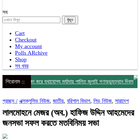
সব
Cart
Checkout
My account
Polls ARchive
Shop
সব খবর
বৃষ্টিকে উপেক্ষা করে যথাযোগ্য মর্যাদায় পালিত জুলাই গণঅভ্যুত্থান দিবস
শিরোনাম ::
প্রচ্ছদ /
এক্সক্লুসিভ নিউজ
,
জাতীয়
,
বরিশাল বিভাগ
,
লিড নিউজ
,
সারাদেশ
লালমোহনে মেজর (অব.) হাফিজ উদ্দিন আহমেদের
জনসভা সফল করতে মতবিনিময় সভা