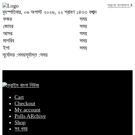
পুরনো ফলাফল
বৃহস্পতিবার, ০৬ অগাস্ট ২০২৬, ২২ শ্রাবণ ১৪৩৩ বঙ্গাব্দ
ফজর
সময়
জোহর
সময়
আসর
সময়
মাগরিব
সময়
ইশা
সময়
সূর্যোদয় :সময়
সূর্যাস্ত :সময়
Cart
Checkout
My account
Polls ARchive
Shop
সব খবর