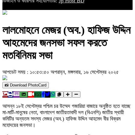
ডিজাইন ও কারিগরি সহযোগিতায়:
Jp Host BD
লালমোহনে মেজর (অব.) হাফিজ উদ্দিন
আহমেদের জনসভা সফল করতে
মতবিনিময় সভা
আপডেট সময় : ১০:৫৩:৫০ অপরাহ্ন, মঙ্গলবার, ১৬ সেপ্টেম্বর ২০২৫
📸 Download PhotoCard
৪১১
আসন্ন ১৮ই সেপ্টেম্বর পশ্চিম চর উম্মেদ গজারিয়া বাজারে অনুষ্ঠিত হতে যাচ্ছে
মা-মাটি-মানুষের নেতা, বাংলাদেশ জাতীয়তাবাদী দল (বিএনপি) জাতীয় স্থায়ী
কমিটির অন্যতম সদস্য মেজর (অব.) হাফিজ উদ্দিন আহমেদ বীর বিক্রম
মহোদয়ের জনসভা।