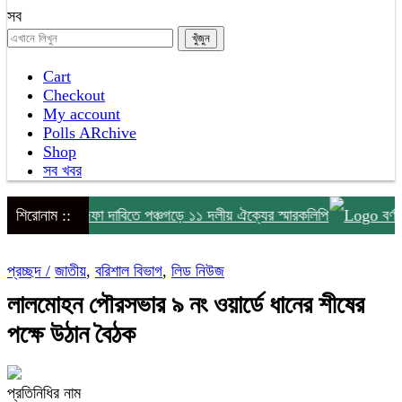
সব
Cart
Checkout
My account
Polls ARchive
Shop
সব খবর
ংকটসহ ১০ দফা দাবিতে পঞ্চগড়ে ১১ দলীয় ঐক্যের স্মারকলিপি
শিরোনাম ::
বর্ণাঢ্য 
প্রচ্ছদ /
জাতীয়
,
বরিশাল বিভাগ
,
লিড নিউজ
লালমোহন পৌরসভার ৯ নং ওয়ার্ডে ধানের শীষের
পক্ষে উঠান বৈঠক
প্রতিনিধির নাম