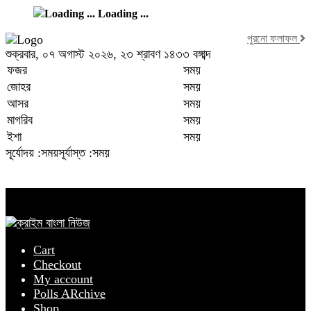
Loading ...
পুরনো ফলাফল
শুক্রবার, ০৭ অগাস্ট ২০২৬, ২৩ শ্রাবণ ১৪৩৩ বঙ্গাব্দ
ফজর
সময়
জোহর
সময়
আসর
সময়
মাগরিব
সময়
ইশা
সময়
সূর্যোদয় :সময়
সূর্যাস্ত :সময়
Cart
Checkout
My account
Polls ARchive
Shop