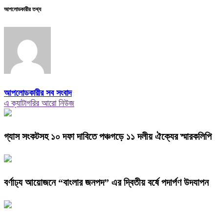
আপলোডকারীর তথ্য
আপলোডকারীর সব সংবাদ
এ ক্যাটাগরির আরো নিউজ
গ্যাস সংকটসহ ১০ দফা দাবিতে পঞ্চগড়ে ১১ দলীয় ঐক্যের স্মারকলিপি
বর্ণাঢ্য আয়োজনে “বাংলার জনপদ” এর দ্বিতীয় বর্ষে পদার্পণ উদযাপন