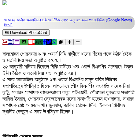
আজকের জার্নাল অনলাইনের সর্বশেষ নিউজ পেতে অনুসরণ করুন
গুগল নিউজ (Google News)
ফিডটি
📸 Download PhotoCard
৪৫৪
লালমোহন পৌরসভার ৯ নং ওয়ার্ড মিঝি বাড়ীতে ধানের শীষের পক্ষে উঠান বৈঠক
ও মতবিনিময় সভা অনুষ্ঠিত হয়েছে।
২৫ জানুয়ারী শনিবার বিকেলে মিঝি বাড়ীতে ৯নং ওয়ার্ড বিএনপির উদ্যোগে উক্ত
উঠান বৈঠক ও মতবিনিময় সভা অনুষ্ঠিত হয়।
এ সময় আয়োজিত অনুষ্ঠানে ৯নং ওয়ার্ড বিএনপির মাসুদ করিম লিটনের
সভাপতিত্বে উপস্থিত ছিলেন লালমোহন পৌর বিএনপির সভাপতি সাদেক মিয়া
ঝান্টু, সাধারন সম্পাদক কামরুজ্জামান বাবুল পাটওয়ারী, পৌরসভা যুবদলের সভাপতি
জাকির ইমরান, পৌরসভা স্বেচ্ছাসেবক দলের সভাপতি হাতেম হাওলাদার, সাধারন
সস্পাদক মোঃ আমজাদ খান জুলহাস, জাকির হোসেন মিঝি, ইকবাল মিঝিসহ
স্থানীয় নেতৃবৃন্দ এ সময় উপস্থিত ছিলেন।