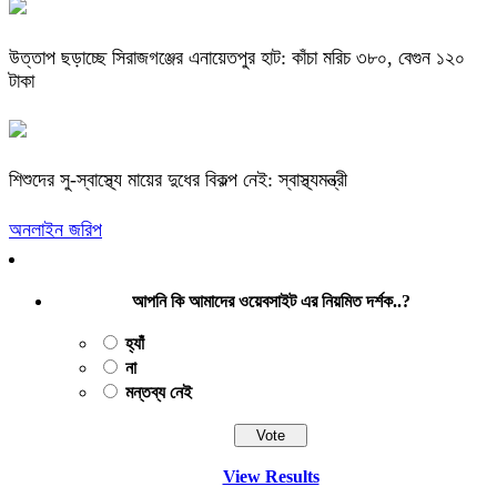
উত্তাপ ছড়াচ্ছে সিরাজগঞ্জের এনায়েতপুর হাট: কাঁচা মরিচ ৩৮০, বেগুন ১২০
টাকা
শিশুদের সু-স্বাস্থ্যে মায়ের দুধের বিকল্প নেই: স্বাস্থ্যমন্ত্রী
অনলাইন জরিপ
আপনি কি আমাদের ওয়েবসাইট এর নিয়মিত দর্শক..?
হ্যাঁ
না
মন্তব্য নেই
View Results