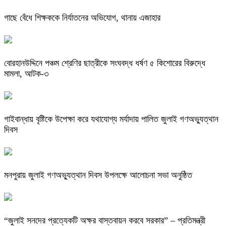
গাছে বেঁধে শিক্ষককে নির্যাতনের অভিযোগ, থানায় এজাহার
বোরহানউদ্দিনে পঞ্চম শ্রেণির ছাত্রীকে সংঘবদ্ধ ধর্ষণ ৫ কিশোরের বিরুদ্ধে
মামলা, আটক-৩
গাইবান্ধায় বৃষ্টিকে উপেক্ষা করে যথাযোগ্য মর্যাদায় পালিত জুলাই গণঅভ্যুত্থান
দিবস
মনপুরায় জুলাই গণঅভ্যুত্থান দিবস উপলক্ষে আলোচনা সভা অনুষ্ঠিত
“জুলাই সনদের প্রত্যেকটি অক্ষর বাস্তবায়ন করবে সরকার” – প্রতিমন্ত্রী