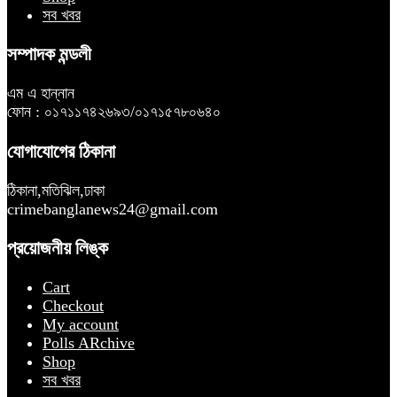
সব খবর
সম্পাদক মন্ডলী
এম এ হান্নান
ফোন : ০১৭১১৭৪২৬৯৩/০১৭১৫৭৮০৬৪০
যোগাযোগের ঠিকানা
ঠিকানা,মতিঝিল,ঢাকা
crimebanglanews24@gmail.com
প্রয়োজনীয় লিঙ্ক
Cart
Checkout
My account
Polls ARchive
Shop
সব খবর