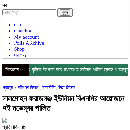
সব
Cart
Checkout
My account
Polls ARchive
Shop
সব খবর
গাইবান্ধায় বৃষ্টিকে উপেক্ষা করে যথাযোগ্য মর্যাদায় পালিত জুলাই গণঅভ্যুত্থান 
শিরোনাম ::
প্রচ্ছদ /
বরিশাল বিভাগ
,
রাজনীতি
,
লিড নিউজ
লালমোহন ফরাজগঞ্জ ইউনিয়ন বিএনপির আয়োজনে
৭ই নভেম্বর পালিত
প্রতিনিধির নাম