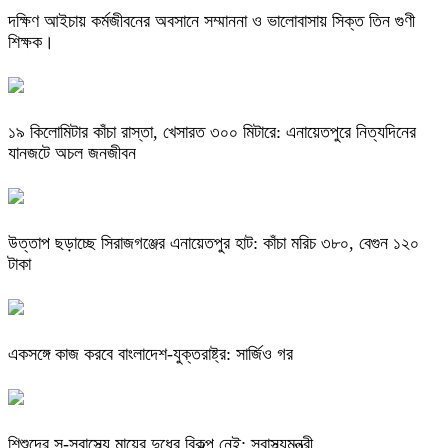
দক্ষিণ আইচায় কর্মজীবনের অবসানে সম্মাননা ও ভালোবাসায় সিক্ত তিন গুণী
শিক্ষক।
​১৯ কিলোমিটার কাঁচা রাস্তা, খেসারত ৩০০ মিটারে: এনায়েতপুরে নিত্যদিনের
যানজটে অচল জনজীবন
উত্তাপ ছড়াচ্ছে সিরাজগঞ্জের এনায়েতপুর হাট: কাঁচা মরিচ ৩৮০, বেগুন ১২০
টাকা
একসঙ্গে কাজ করবে বাংলাদেশ-যুক্তরাষ্ট্র: সার্জিও গর
শিশুদের সু-স্বাস্থ্যে মায়ের দুধের বিকল্প নেই: স্বাস্থ্যমন্ত্রী