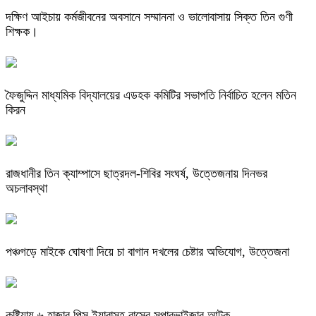
দক্ষিণ আইচায় কর্মজীবনের অবসানে সম্মাননা ও ভালোবাসায় সিক্ত তিন গুণী
শিক্ষক।
ফৈজুদ্দিন মাধ্যমিক বিদ্যালয়ের এডহক কমিটির সভাপতি নির্বাচিত হলেন মতিন
কিরন
রাজধানীর তিন ক্যাম্পাসে ছাত্রদল-শিবির সংঘর্ষ, উত্তেজনায় দিনভর
অচলাবস্থা
পঞ্চগড়ে মাইকে ঘোষণা দিয়ে চা বাগান দখলের চেষ্টার অভিযোগ, উত্তেজনা
কুষ্টিয়ায় ৬ হাজার পিস ইয়াবাসহ বাসের সুপারভাইজার আটক