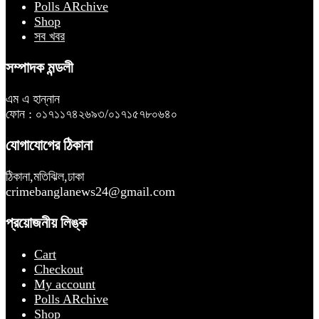
Polls ARchive
Shop
সব খবর
সম্পাদক মন্ডলী
এম এ হান্নান
ফোন : ০১৭১১৭৪২৬৯৩/০১৭১৫৭৮০৬৪০
যোগাযোগের ঠিকানা
ঠিকানা,মতিঝিল,ঢাকা
crimebanglanews24@gmail.com
প্রয়োজনীয় লিঙ্ক
Cart
Checkout
My account
Polls ARchive
Shop