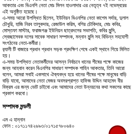
আকতার এবং বিএনপি নেতা মোঃ মিলন হাওলাদার এর নেতৃত্ব ৭ই নভেম্বরের
এই অনুষ্ঠিত হয়েছে।
এ-সময় আরো উপস্থিত ছিলেন, ইউনিয়ন বিএনপির নেতা কাশেম সর্দার, দুলাল
চৌধুরি, হাজি নিরব তালুকদার, রেজাউল করিম, বশির চৌকিদার, মোঃ কবির,
মোস্তফা মাস্টার, ফরাজগঞ্জ ইউনিয়ন ছাত্রদলের সভাপতি, কবির মুন্সি,
স্বেচ্ছাসেবক দলের সাবেক সাধারণ সম্পাদক, মন্নান মুন্সি সহ বিভিন্ন সহযোগী
সংগঠনের নেতা-কর্মীরা।
র‍্যালী টি বাজারে প্রধান প্রধান সড়ক প্রদক্ষিণ শেষে একই স্থানে গিয়ে মিলিত
হয়।
এ-সময় উপস্থিত নেতাকর্মীদের আসন্ন নির্বাচনে ধানের শীষের পক্ষে কাজের
জন্য আহবান করেন বিএনপির সাধারণ সম্পাদক শাহিন আকতার, তিনি আরো
বলেন, আমরা সবাই একসাথে ঐক্যবদ্ধ হয়ে ধানের শীষের পক্ষে মানুষের বাড়ি
বাড়ি যাবো, আমাদের নেতা মেজর অবসরপ্রাপ্ত হাফিজ উদ্দিন আহমেদ বীর
বিক্রম এর জন্য ভোট চাইবো এবং আমাদের নেতা উন্নয়নের কথা সকলের কাছে
প্রকাশ করবো।
সম্পাদক মন্ডলী
এম এ হান্নান
ফোন : ০১৭১১৭৪২৬৯৩/০১৭১৫৭৮০৬৪০