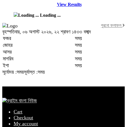
View Results
Loading ...
পুরনো ফলাফল
বৃহস্পতিবার, ০৬ অগাস্ট ২০২৬, ২২ শ্রাবণ ১৪৩৩ বঙ্গাব্দ
ফজর
সময়
জোহর
সময়
আসর
সময়
মাগরিব
সময়
ইশা
সময়
সূর্যোদয় :সময়
সূর্যাস্ত :সময়
Cart
Checkout
My account