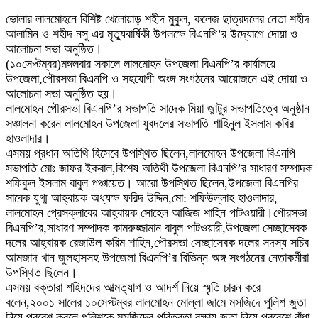
ভোলার লালমোহনে বিশিষ্ট খেলোয়াড় শহীদ মুকুল, কলেজ ছাত্রদলের নেতা শহীদ
আলামিন ও শহীদ নসু এর মৃত্যুবার্ষিকী উপলক্ষে বিএনপি’র উদ্যোগে দোয়া ও
আলোচনা সভা অনুষ্ঠিত।
(১০সেপ্টম্বর)মঙ্গলবার সকালে লালমোহন উপজেলা বিএনপি’র কার্যালয়ে
উপজেলা,পৌরসভা বিএনপি ও সহযোগী অংঙ্গ সংগঠনের আয়োজনে এই দোয়া ও
আলোচনা সভা অনুষ্ঠিত হয়।
লালমোহন পৌরসভা বিএনপি’র সভাপতি সাদেক মিয়া জান্টুর সভাপতিত্বে অনুষ্ঠান
সঞ্চালনা করেন লালমোহন উপজেলা যুবদলের সভাপতি শাহিনুল ইসলাম কবির
হাওলাদার।
এসময় প্রধান অতিথি হিসেবে উপস্থিত ছিলেন,লালমোহন উপজেলা বিএনপি
সভাপতি মোঃ জাফর ইকবাল,বিশেষ অতিথী উপজেলা বিএনপি’র সাধারণ সম্পাদক
শফিকুল ইসলাম বাবুল পঞ্চায়েত। আরো উপস্থিত ছিলেন,উপজেলা বিএনপির
সাবেক যুগ্ম আহ্বায়ক অধ্যক্ষ ফরিদ উদ্দিন,মো: শফিউল্লাহ হাওলাদার,
লালমোহন প্রেসক্লাবের আহ্বায়ক সোহেল আজিজ শাহিন পাটওয়ারী।পৌরসভা
বিএনপি’র,সাধারণ সম্পাদক কামরুজ্জামান বাবুল পাটওয়ারী,উপজেলা সেচ্ছাসেবক
দলের আহ্বায়ক রেজাউল করিম শাহিন,পৌরসভা সেচ্ছাসেবক দলের সদস্য সচিব
আমজাদ খান জুলহাসসহ উপজেলা বিএনপি’র বিভিন্ন অঙ্গ সংগঠনের নেতাকর্মীরা
উপস্থিত ছিলেন।
এসময় বক্তারা শহিদদের আত্মত্যাগ ও আদর্শ নিয়ে স্মৃতি চারন করে
বলেন,২০০১ সালের ১০সেপ্টম্বর লালমোহন মোল্লা জামে মসজিদে পুলিশ জুতা
নিয়ে প্রবেশ করলে,পুলিশকে মসজিদের পবিত্রতা রক্ষায় জুতা নিয়ে প্রবেশে বাঁধা