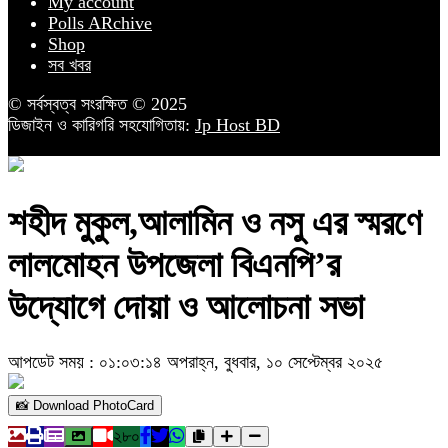
My account
Polls ARchive
Shop
সব খবর
© সর্বস্বত্ব সংরক্ষিত © 2025
ডিজাইন ও কারিগরি সহযোগিতায়:
Jp Host BD
শহীদ মুকুল,আলামিন ও নসু এর স্মরণে
লালমোহন উপজেলা বিএনপি’র
উদ্যোগে দোয়া ও আলোচনা সভা
আপডেট সময় : ০১:০৩:১৪ অপরাহ্ন, বুধবার, ১০ সেপ্টেম্বর ২০২৫
📸 Download PhotoCard
২৮০