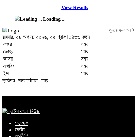
View Results
Loading ...
পুরনো ফলাফল
রবিবার, ০৯ অগাস্ট ২০২৬, ২৫ শ্রাবণ ১৪৩৩ বঙ্গাব্দ
ফজর
সময়
জোহর
সময়
আসর
সময়
মাগরিব
সময়
ইশা
সময়
সূর্যোদয় :সময়
সূর্যাস্ত :সময়
সারাদেশ
জাতীয়
অর্থনীতি