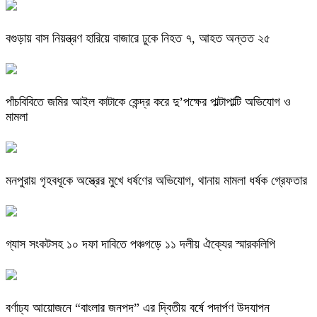
বগুড়ায় বাস নিয়ন্ত্রণ হারিয়ে বাজারে ঢুকে নিহত ৭, আহত অন্তত ২৫
পাঁচবিবিতে জমির আইল কাটাকে কেন্দ্র করে দু’পক্ষের পাল্টাপাল্টি অভিযোগ ও
মামলা
মনপুরায় গৃহবধূকে অস্ত্রের মুখে ধর্ষণের অভিযোগ, থানায় মামলা ধর্ষক গ্রেফতার
গ্যাস সংকটসহ ১০ দফা দাবিতে পঞ্চগড়ে ১১ দলীয় ঐক্যের স্মারকলিপি
বর্ণাঢ্য আয়োজনে “বাংলার জনপদ” এর দ্বিতীয় বর্ষে পদার্পণ উদযাপন