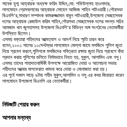
সাবেক যুগ্ম আহ্বায়ক অধ্যক্ষ ফরিদ উদ্দিন,মো: শফিউল্লাহ হাওলাদার,
লালমোহন প্রেসক্লাবের আহ্বায়ক সোহেল আজিজ শাহিন পাটওয়ারী।পৌরসভা
বিএনপি’র,সাধারণ সম্পাদক কামরুজ্জামান বাবুল পাটওয়ারী,উপজেলা সেচ্ছাসেবক
দলের আহ্বায়ক রেজাউল করিম শাহিন,পৌরসভা সেচ্ছাসেবক দলের সদস্য সচিব
আমজাদ খান জুলহাসসহ উপজেলা বিএনপি’র বিভিন্ন অঙ্গ সংগঠনের নেতাকর্মীরা
উপস্থিত ছিলেন।
এসময় বক্তারা শহিদদের আত্মত্যাগ ও আদর্শ নিয়ে স্মৃতি চারন করে
বলেন,২০০১ সালের ১০সেপ্টম্বর লালমোহন মোল্লা জামে মসজিদে পুলিশ জুতা
নিয়ে প্রবেশ করলে,পুলিশকে মসজিদের পবিত্রতা রক্ষায় জুতা নিয়ে প্রবেশে বাঁধা
প্রদান করায় পুলিশের গুলিতে নির্মমভাবে নিহত হয়, মুকুল, আলামিন এবং নসু।
এসময় তাদের শাহাদাতবার্ষিকী উপলক্ষে আয়োজিত দোয়া ও আলোচনা সভায়
শহীদদের আত্মার মাগফেরাত কামনা করে দোয়া ও মোনাজাত করা হয়।
এর পূর্বে সকাল সাড়ে ৯টায় শহীদ মুকুল,আলামিন ও নসু এর কবর জিয়ারত করেন
লালমোহন উপজেলা বিএনপি এর নেতাকর্মীরা।
নিউজটি শেয়ার করুন
আপনার মন্তব্য