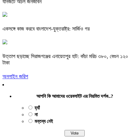
যানজটে অচল জনজীবন
একসঙ্গে কাজ করবে বাংলাদেশ-যুক্তরাষ্ট্র: সার্জিও গর
উত্তাপ ছড়াচ্ছে সিরাজগঞ্জের এনায়েতপুর হাট: কাঁচা মরিচ ৩৮০, বেগুন ১২০
টাকা
অনলাইন জরিপ
আপনি কি আমাদের ওয়েবসাইট এর নিয়মিত দর্শক..?
হ্যাঁ
না
মন্তব্য নেই