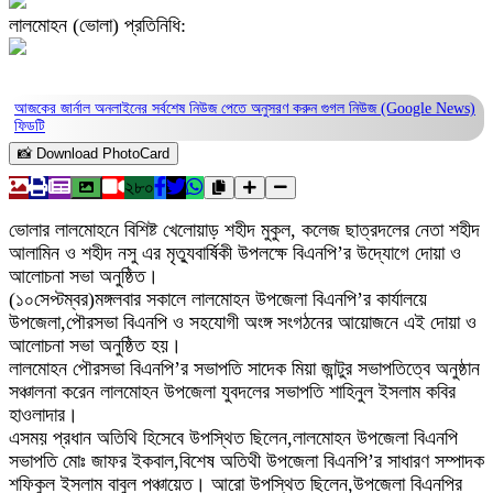
লালমোহন (ভোলা) প্রতিনিধি:
আজকের জার্নাল অনলাইনের সর্বশেষ নিউজ পেতে অনুসরণ করুন
গুগল নিউজ (Google News)
ফিডটি
📸 Download PhotoCard
২৮০
ভোলার লালমোহনে বিশিষ্ট খেলোয়াড় শহীদ মুকুল, কলেজ ছাত্রদলের নেতা শহীদ
আলামিন ও শহীদ নসু এর মৃত্যুবার্ষিকী উপলক্ষে বিএনপি’র উদ্যোগে দোয়া ও
আলোচনা সভা অনুষ্ঠিত।
(১০সেপ্টম্বর)মঙ্গলবার সকালে লালমোহন উপজেলা বিএনপি’র কার্যালয়ে
উপজেলা,পৌরসভা বিএনপি ও সহযোগী অংঙ্গ সংগঠনের আয়োজনে এই দোয়া ও
আলোচনা সভা অনুষ্ঠিত হয়।
লালমোহন পৌরসভা বিএনপি’র সভাপতি সাদেক মিয়া জান্টুর সভাপতিত্বে অনুষ্ঠান
সঞ্চালনা করেন লালমোহন উপজেলা যুবদলের সভাপতি শাহিনুল ইসলাম কবির
হাওলাদার।
এসময় প্রধান অতিথি হিসেবে উপস্থিত ছিলেন,লালমোহন উপজেলা বিএনপি
সভাপতি মোঃ জাফর ইকবাল,বিশেষ অতিথী উপজেলা বিএনপি’র সাধারণ সম্পাদক
শফিকুল ইসলাম বাবুল পঞ্চায়েত। আরো উপস্থিত ছিলেন,উপজেলা বিএনপির