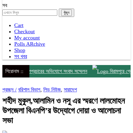
সব
Cart
Checkout
My account
Polls ARchive
Shop
সব খবর
ঁদাবাজি ও অপপ্রচারের অভিযোগে সংবাদ সম্মেলন
শিরোনাম ::
বিরামপুরে গ্রেপ্তা
প্রচ্ছদ /
বরিশাল বিভাগ
,
লিড নিউজ
,
সারাদেশ
শহীদ মুকুল,আলামিন ও নসু এর স্মরণে লালমোহন
উপজেলা বিএনপি’র উদ্যোগে দোয়া ও আলোচনা
সভা