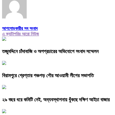
আপলোডকারীর সব সংবাদ
এ ক্যাটাগরির আরো নিউজ
তজুমদ্দিনে চাঁদাবাজি ও অপপ্রচারের অভিযোগে সংবাদ সম্মেলন
বিরামপুরে গ্রেপ্তার পঞ্চগড় পৌর আওয়ামী লীগের সভাপতি
২৯ বছর ধরে কমিটি নেই, অব্যবস্থাপনায় ধুঁকছে দক্ষিণ আইচা বাজার