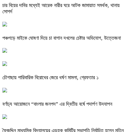
চার বিয়ের দাবির মধ্যেই আরেক নারীর ঘরে আটক জামায়াত সমর্থক, থানায়
সোপর্দ
পঞ্চগড়ে মাইকে ঘোষণা দিয়ে চা বাগান দখলের চেষ্টার অভিযোগ, উত্তেজনা
চৌগাছায় পারিবারিক বিরোধের জেরে ধর্ষণ মামলা, গ্রেফতার ১
বর্ণাঢ্য আয়োজনে “বাংলার জনপদ” এর দ্বিতীয় বর্ষে পদার্পণ উদযাপন
ফৈজুদ্দিন মাধ্যমিক বিদ্যালয়ের এডহক কমিটির সভাপতি নির্বাচিত হলেন মতিন