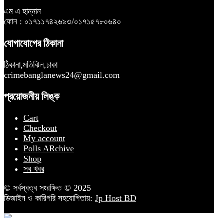
এম এ হান্নান
ফোন : ০১৭১১৭৪২৬৯৩/০১৭১৫৭৮০৬৪০
যোগাযোগের ঠিকানা
ঠিকানা,মতিঝিল,ঢাকা
crimebanglanews24@gmail.com
প্রয়োজনীয় লিঙ্ক
Cart
Checkout
My account
Polls ARchive
Shop
সব খবর
© সর্বস্বত্ব সংরক্ষিত © 2025
ডিজাইন ও কারিগরি সহযোগিতায়:
Jp Host BD