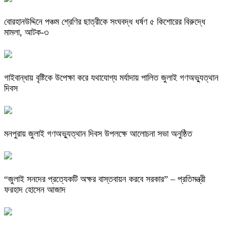
বোরহানউদ্দিনে পঞ্চম শ্রেণির ছাত্রীকে সংঘবদ্ধ ধর্ষণ ৫ কিশোরের বিরুদ্ধে
মামলা, আটক-৩
গাইবান্ধায় বৃষ্টিকে উপেক্ষা করে যথাযোগ্য মর্যাদায় পালিত জুলাই গণঅভ্যুত্থান
দিবস
মনপুরায় জুলাই গণঅভ্যুত্থান দিবস উপলক্ষে আলোচনা সভা অনুষ্ঠিত
“জুলাই সনদের প্রত্যেকটি অক্ষর বাস্তবায়ন করবে সরকার” – প্রতিমন্ত্রী
ফরহাদ হোসেন আজাদ