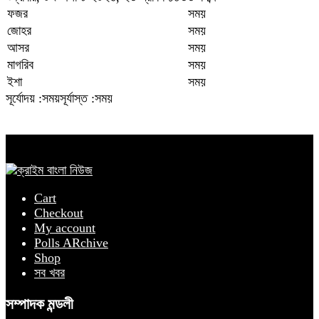
ফজর
সময়
জোহর
সময়
আসর
সময়
মাগরিব
সময়
ইশা
সময়
সূর্যোদয় :সময়
সূর্যাস্ত :সময়
Cart
Checkout
My account
Polls ARchive
Shop
সব খবর
সম্পাদক মন্ডলী