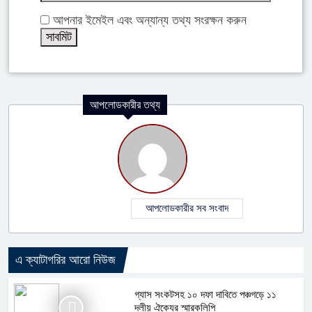
আপনার ইমেইল এবং অন্যান্য তথ্য সংরক্ষন করুন
আপলোডকারীর তথ্য
আপলোডকারীর সব সংবাদ
এ ক্যাটাগরির আরো নিউজ
গ্যাস সংকটসহ ১০ দফা দাবিতে পঞ্চগড়ে ১১
দলীয় ঐক্যের স্মারকলিপি