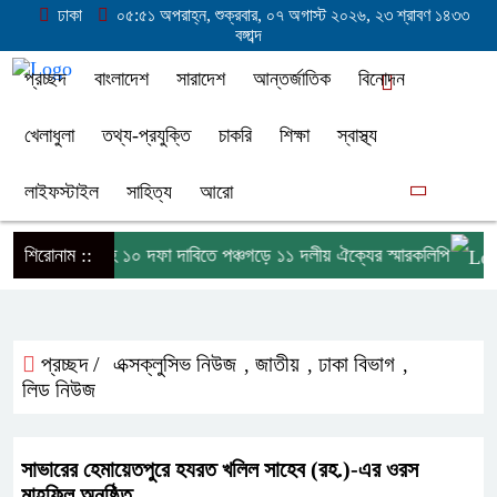
ঢাকা
০৫:৫১ অপরাহ্ন, শুক্রবার, ০৭ অগাস্ট ২০২৬, ২৩ শ্রাবণ ১৪৩৩
বঙ্গাব্দ
প্রচ্ছদ
বাংলাদেশ
সারাদেশ
আন্তর্জাতিক
বিনোদন
খেলাধুলা
তথ্য-প্রযুক্তি
চাকরি
শিক্ষা
স্বাস্থ্য
লাইফস্টাইল
সাহিত্য
আরো
গ্যাস সংকটসহ ১০ দফা দাবিতে পঞ্চগড়ে ১১ দলীয় ঐক্যের স্মারকলিপি
শিরোনাম ::
প্রচ্ছদ /
এক্সক্লুসিভ নিউজ
জাতীয়
ঢাকা বিভাগ
,
,
,
লিড নিউজ
সাভারের হেমায়েতপুরে হযরত খলিল সাহেব (রহ.)-এর ওরস
মাহফিল অনুষ্ঠিত