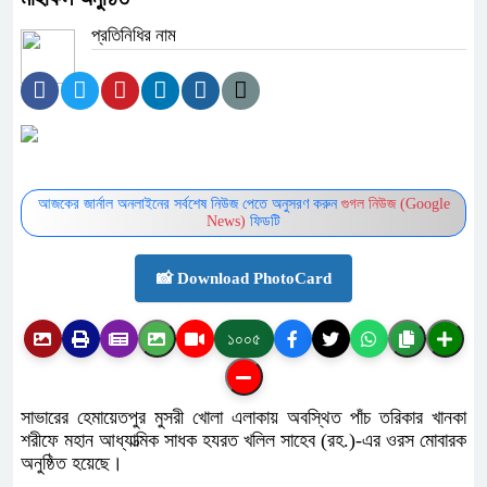
প্রতিনিধির নাম
আজকের জার্নাল অনলাইনের সর্বশেষ নিউজ পেতে অনুসরণ করুন
গুগল নিউজ (Google
News)
ফিডটি
📸 Download PhotoCard
১০০৫
সাভারের হেমায়েতপুর মুসরী খোলা এলাকায় অবস্থিত পাঁচ তরিকার খানকা
শরীফে মহান আধ্যাত্মিক সাধক হযরত খলিল সাহেব (রহ.)-এর ওরস মোবারক
অনুষ্ঠিত হয়েছে।