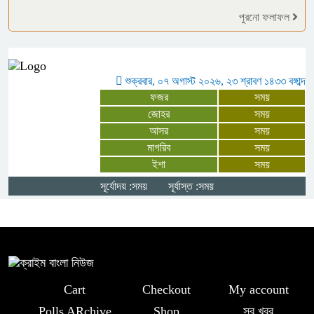
মর্যাদায় পালিত জুলাই গণঅভ্যুত্থান দিবস
পুরনো ফলাফল
মনপুরায় জুলাই গণঅভ্যুত্থান দিবস
উপলক্ষে আলোচনা সভা অনুষ্ঠিত
শুক্রবার, ০৭ অগাস্ট ২০২৬, ২৩ শ্রাবণ ১৪৩৩ বঙ্গাব্দ
ফজর
সময়
“জুলাই সনদের প্রত্যেকটি অক্ষর বাস্তবায়ন
জোহর
সময়
আসর
সময়
করবে সরকার” – প্রতিমন্ত্রী ফরহাদ হোসেন
মাগরিব
সময়
আজাদ
ইশা
সময়
সূর্যোদয় :সময়
সূর্যাস্ত :সময়
চার বিয়ের দাবির মধ্যেই আরেক নারীর ঘরে
আটক জামায়াত সমর্থক, থানায় সোপর্দ
Cart
Checkout
My account
Polls ARchive
Shop
সব খবর