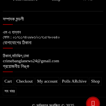
সম্পাদক মন্ডলী
এম এ হান্নান
ফোন : ০১৭১১৭৪২৬৯৩/০১৭১৫৭৮০৬৪০
যোগাযোগের ঠিকানা
ঠিকানা,মতিঝিল,ঢাকা
crimebanglanews24@gmail.com
প্রয়োজনীয় লিঙ্ক
Cart
Checkout
My account
Polls ARchive
Shop
সব খবর
© সর্বস্বত্ব সংরক্ষিত © 2025