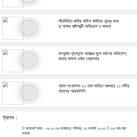
পাঁচবিবিতে জমির আইল কাটাকে কেন্দ্র করে
দু’পক্ষের পাল্টাপাল্টি অভিযোগ ও মামলা
মনপুরায় গৃহবধূকে অস্ত্রের মুখে ধর্ষণের অভিযোগ,
থানায় মামলা ধর্ষক গ্রেফতার
গ্যাস সংকটসহ ১০ দফা দাবিতে পঞ্চগড়ে ১১ দলীয়
ঐক্যের স্মারকলিপি
ট্যাগস :
আপডেট সময় : ০৬:২২:৫৯ অপরাহ্ন, শনিবার, ২৩ অগাস্ট ২০২৫
২১৮ বার পড়া
হয়েছে