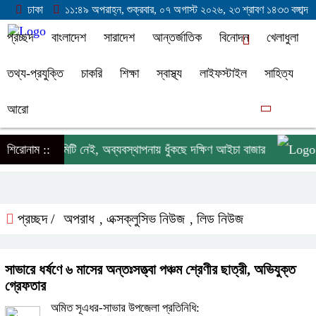
ঢাকা
১১:৪৯ অপরাহ্ন, শুক্রবার, ০৭ অগাস্ট ২০২৬, ২৩ শ্রাবণ ১৪৩৩ বঙ্গাব্দ
প্রচ্ছদ
বাংলাদেশ
সারাদেশ
আন্তর্জাতিক
বিনোদন
খেলাধুলা
তথ্য-প্রযুক্তি
চাকরি
শিক্ষা
স্বাস্থ্য
লাইফস্টাইল
সাহিত্য
আরো
ছর ধরে কমিটি নেই, অব্যবস্থাপনায় ধুঁকছে দক্ষিণ আইচা বাজার
শিরোনাম ::
লাল
প্রচ্ছদ /
অপরাধ
এক্সক্লুসিভ নিউজ
লিড নিউজ
,
,
সাভারে ধর্ষণে ৬ মাসের অন্তঃসত্ত্বা পঞ্চম শ্রেণীর ছাত্রী, অভিযুক্ত
গ্রেফতার
অমিত সূএধর-সাভার উপজেলা প্রতিনিধি: