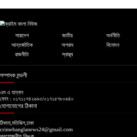
সারাদেশ
জাতীয়
অর্থনীতি
আন্তর্জাতিক
অপরাধ
বিনোদন
রাজনীতি
স্বাস্থ্য
সম্পাদক মন্ডলী
এম এ হান্নান
ফোন : ০১৭১১৭৪২৬৯৩/০১৭১৫৭৮০৬৪০
যোগাযোগের ঠিকানা
ঠিকানা,মতিঝিল,ঢাকা
crimebanglanews24@gmail.com
প্রয়োজনীয় লিঙ্ক