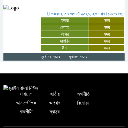
শুক্রবার, ০৭ অগাস্ট ২০২৬, ২৩ শ্রাবণ ১৪৩৩ বঙ্গাব্দ
ফজর
সময়
সিরাজগঞ্জের বেলকুচিতে বজ্রপাতে কলেজ
জোহর
সময়
ছাত্রের মৃত্যু
আসর
সময়
মাগরিব
সময়
ইশা
সময়
গাছে বেঁধে শিক্ষককে নির্যাতনের অভিযোগ,
থানায় এজাহার
সূর্যোদয় :সময়
সূর্যাস্ত :সময়
সারাদেশ
জাতীয়
অর্থনীতি
আন্তর্জাতিক
অপরাধ
বিনোদন
রাজনীতি
স্বাস্থ্য