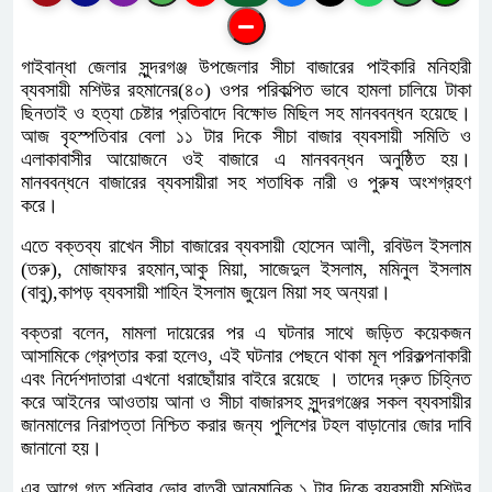
গাইবান্ধা জেলার সুন্দরগঞ্জ উপজেলার সীচা বাজারের পাইকারি মনিহারী
ব্যবসায়ী মশিউর রহমানের(৪০) ওপর পরিকল্পিত ভাবে হামলা চালিয়ে টাকা
ছিনতাই ও হত্যা চেষ্টার প্রতিবাদে বিক্ষোভ মিছিল সহ মানববন্ধন হয়েছে।
আজ বৃহস্পতিবার বেলা ১১ টার দিকে সীচা বাজার ব্যবসায়ী সমিতি ও
এলাকাবাসীর আয়োজনে ওই বাজারে এ মানববন্ধন অনুষ্ঠিত হয়।
মানববন্ধনে বাজারের ব্যবসায়ীরা সহ শতাধিক নারী ও পুরুষ অংশগ্রহণ
করে।
এতে বক্তব্য রাখেন সীচা বাজারের ব্যবসায়ী হোসেন আলী, রবিউল ইসলাম
(তরু), মোজাফর রহমান,আকু মিয়া, সাজেদুল ইসলাম, মমিনুল ইসলাম
(বাবু),কাপড় ব্যবসায়ী শাহিন ইসলাম জুয়েল মিয়া সহ অন্যরা।
বক্তরা বলেন, মামলা দায়েরের পর এ ঘটনার সাথে জড়িত কয়েকজন
আসামিকে গ্রেপ্তার করা হলেও, এই ঘটনার পেছনে থাকা মূল পরিকল্পনাকারী
এবং নির্দেশদাতারা এখনো ধরাছোঁয়ার বাইরে রয়েছে । তাদের দ্রুত চিহ্নিত
করে আইনের আওতায় আনা ও সীচা বাজারসহ সুন্দরগঞ্জের সকল ব্যবসায়ীর
জানমালের নিরাপত্তা নিশ্চিত করার জন্য পুলিশের টহল বাড়ানোর জোর দাবি
জানানো হয়।
এর আগে গত শনিবার ভোর রাত্রী আনুমানিক ১ টার দিকে ব্যবসায়ী মশিউর