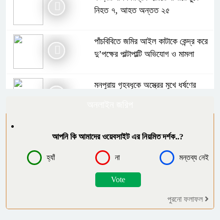
নিহত ৭, আহত অন্তত ২৫
পাঁচবিবিতে জমির আইল কাটাকে কেন্দ্র করে
দু’পক্ষের পাল্টাপাল্টি অভিযোগ ও মামলা
মনপুরায় গৃহবধূকে অস্ত্রের মুখে ধর্ষণের
অভিযোগ, থানায় মামলা ধর্ষক গ্রেফতার
অনলাইন জরিপ
গ্যাস সংকটসহ ১০ দফা দাবিতে পঞ্চগড়ে ১১
আপনি কি আমাদের ওয়েবসাইট এর নিয়মিত দর্শক..?
দলীয় ঐক্যের স্মারকলিপি
হ্যাঁ
না
মন্তব্য নেই
বর্ণাঢ্য আয়োজনে “বাংলার জনপদ” এর
দ্বিতীয় বর্ষে পদার্পণ উদযাপন
পুরনো ফলাফল