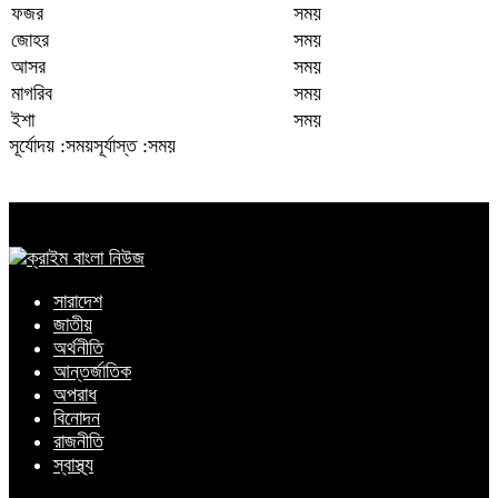
ফজর
সময়
জোহর
সময়
আসর
সময়
মাগরিব
সময়
ইশা
সময়
সূর্যোদয় :সময়
সূর্যাস্ত :সময়
সারাদেশ
জাতীয়
অর্থনীতি
আন্তর্জাতিক
অপরাধ
বিনোদন
রাজনীতি
স্বাস্থ্য