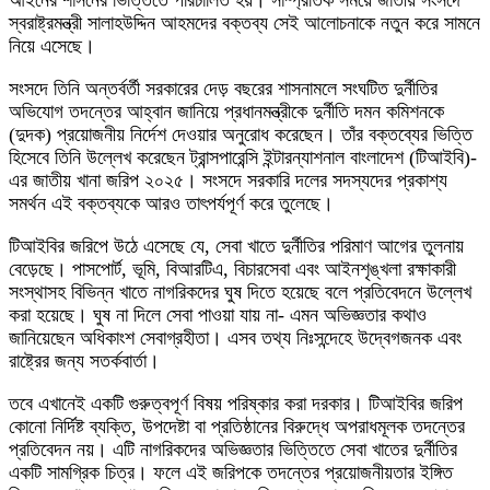
স্বরাষ্ট্রমন্ত্রী সালাহউদ্দিন আহমদের বক্তব্য সেই আলোচনাকে নতুন করে সামনে
নিয়ে এসেছে।
সংসদে তিনি অন্তর্বর্তী সরকারের দেড় বছরের শাসনামলে সংঘটিত দুর্নীতির
অভিযোগ তদন্তের আহ্বান জানিয়ে প্রধানমন্ত্রীকে দুর্নীতি দমন কমিশনকে
(দুদক) প্রয়োজনীয় নির্দেশ দেওয়ার অনুরোধ করেছেন। তাঁর বক্তব্যের ভিত্তি
হিসেবে তিনি উল্লেখ করেছেন ট্রান্সপারেন্সি ইন্টারন্যাশনাল বাংলাদেশ (টিআইবি)-
এর জাতীয় খানা জরিপ ২০২৫। সংসদে সরকারি দলের সদস্যদের প্রকাশ্য
সমর্থন এই বক্তব্যকে আরও তাৎপর্যপূর্ণ করে তুলেছে।
টিআইবির জরিপে উঠে এসেছে যে, সেবা খাতে দুর্নীতির পরিমাণ আগের তুলনায়
বেড়েছে। পাসপোর্ট, ভূমি, বিআরটিএ, বিচারসেবা এবং আইনশৃঙ্খলা রক্ষাকারী
সংস্থাসহ বিভিন্ন খাতে নাগরিকদের ঘুষ দিতে হয়েছে বলে প্রতিবেদনে উল্লেখ
করা হয়েছে। ঘুষ না দিলে সেবা পাওয়া যায় না- এমন অভিজ্ঞতার কথাও
জানিয়েছেন অধিকাংশ সেবাগ্রহীতা। এসব তথ্য নিঃসন্দেহে উদ্বেগজনক এবং
রাষ্ট্রের জন্য সতর্কবার্তা।
তবে এখানেই একটি গুরুত্বপূর্ণ বিষয় পরিষ্কার করা দরকার। টিআইবির জরিপ
কোনো নির্দিষ্ট ব্যক্তি, উপদেষ্টা বা প্রতিষ্ঠানের বিরুদ্ধে অপরাধমূলক তদন্তের
প্রতিবেদন নয়। এটি নাগরিকদের অভিজ্ঞতার ভিত্তিতে সেবা খাতের দুর্নীতির
একটি সামগ্রিক চিত্র। ফলে এই জরিপকে তদন্তের প্রয়োজনীয়তার ইঙ্গিত