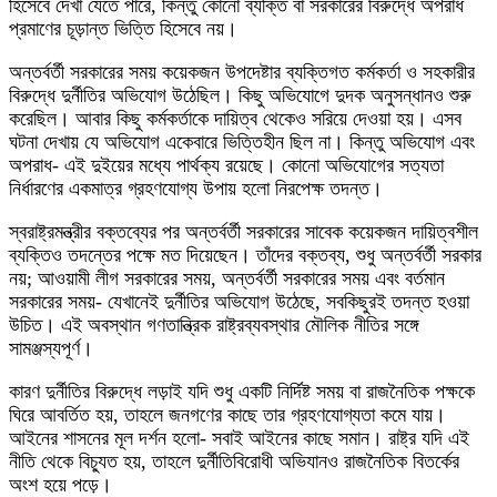
হিসেবে দেখা যেতে পারে, কিন্তু কোনো ব্যক্তি বা সরকারের বিরুদ্ধে অপরাধ
প্রমাণের চূড়ান্ত ভিত্তি হিসেবে নয়।
অন্তর্বর্তী সরকারের সময় কয়েকজন উপদেষ্টার ব্যক্তিগত কর্মকর্তা ও সহকারীর
বিরুদ্ধে দুর্নীতির অভিযোগ উঠেছিল। কিছু অভিযোগে দুদক অনুসন্ধানও শুরু
করেছিল। আবার কিছু কর্মকর্তাকে দায়িত্ব থেকেও সরিয়ে দেওয়া হয়। এসব
ঘটনা দেখায় যে অভিযোগ একেবারে ভিত্তিহীন ছিল না। কিন্তু অভিযোগ এবং
অপরাধ- এই দুইয়ের মধ্যে পার্থক্য রয়েছে। কোনো অভিযোগের সত্যতা
নির্ধারণের একমাত্র গ্রহণযোগ্য উপায় হলো নিরপেক্ষ তদন্ত।
স্বরাষ্ট্রমন্ত্রীর বক্তব্যের পর অন্তর্বর্তী সরকারের সাবেক কয়েকজন দায়িত্বশীল
ব্যক্তিও তদন্তের পক্ষে মত দিয়েছেন। তাঁদের বক্তব্য, শুধু অন্তর্বর্তী সরকার
নয়; আওয়ামী লীগ সরকারের সময়, অন্তর্বর্তী সরকারের সময় এবং বর্তমান
সরকারের সময়- যেখানেই দুর্নীতির অভিযোগ উঠেছে, সবকিছুরই তদন্ত হওয়া
উচিত। এই অবস্থান গণতান্ত্রিক রাষ্ট্রব্যবস্থার মৌলিক নীতির সঙ্গে
সামঞ্জস্যপূর্ণ।
কারণ দুর্নীতির বিরুদ্ধে লড়াই যদি শুধু একটি নির্দিষ্ট সময় বা রাজনৈতিক পক্ষকে
ঘিরে আবর্তিত হয়, তাহলে জনগণের কাছে তার গ্রহণযোগ্যতা কমে যায়।
আইনের শাসনের মূল দর্শন হলো- সবাই আইনের কাছে সমান। রাষ্ট্র যদি এই
নীতি থেকে বিচ্যুত হয়, তাহলে দুর্নীতিবিরোধী অভিযানও রাজনৈতিক বিতর্কের
অংশ হয়ে পড়ে।