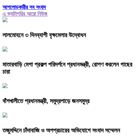
আপলোডকারীর সব সংবাদ
এ ক্যাটাগরির আরো নিউজ
লালমোহনে ৩ দিনব্যাপী বৃক্ষমেলার উদ্বোধন
মাতারবাড়ি মেগা প্রকল্প পরিদর্শনে প্রধানমন্ত্রী, রোপণ করলেন গাছের
চারা
বাঁশখালীতে প্রধানমন্ত্রী, সমুদ্রপাড়ে জনসমুদ্র
তজুমদ্দিনে চাঁদাবাজি ও অপপ্রচারের অভিযোগে সংবাদ সম্মেলন