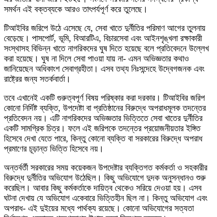
সমর্থন এই বক্তব্যকে আরও তাৎপর্যপূর্ণ করে তুলেছে।
টিআইবির জরিপে উঠে এসেছে যে, সেবা খাতে দুর্নীতির পরিমাণ আগের তুলনায়
বেড়েছে। পাসপোর্ট, ভূমি, বিআরটিএ, বিচারসেবা এবং আইনশৃঙ্খলা রক্ষাকারী
সংস্থাসহ বিভিন্ন খাতে নাগরিকদের ঘুষ দিতে হয়েছে বলে প্রতিবেদনে উল্লেখ
করা হয়েছে। ঘুষ না দিলে সেবা পাওয়া যায় না- এমন অভিজ্ঞতার কথাও
জানিয়েছেন অধিকাংশ সেবাগ্রহীতা। এসব তথ্য নিঃসন্দেহে উদ্বেগজনক এবং
রাষ্ট্রের জন্য সতর্কবার্তা।
তবে এখানেই একটি গুরুত্বপূর্ণ বিষয় পরিষ্কার করা দরকার। টিআইবির জরিপ
কোনো নির্দিষ্ট ব্যক্তি, উপদেষ্টা বা প্রতিষ্ঠানের বিরুদ্ধে অপরাধমূলক তদন্তের
প্রতিবেদন নয়। এটি নাগরিকদের অভিজ্ঞতার ভিত্তিতে সেবা খাতের দুর্নীতির
একটি সামগ্রিক চিত্র। ফলে এই জরিপকে তদন্তের প্রয়োজনীয়তার ইঙ্গিত
হিসেবে দেখা যেতে পারে, কিন্তু কোনো ব্যক্তি বা সরকারের বিরুদ্ধে অপরাধ
প্রমাণের চূড়ান্ত ভিত্তি হিসেবে নয়।
অন্তর্বর্তী সরকারের সময় কয়েকজন উপদেষ্টার ব্যক্তিগত কর্মকর্তা ও সহকারীর
বিরুদ্ধে দুর্নীতির অভিযোগ উঠেছিল। কিছু অভিযোগে দুদক অনুসন্ধানও শুরু
করেছিল। আবার কিছু কর্মকর্তাকে দায়িত্ব থেকেও সরিয়ে দেওয়া হয়। এসব
ঘটনা দেখায় যে অভিযোগ একেবারে ভিত্তিহীন ছিল না। কিন্তু অভিযোগ এবং
অপরাধ- এই দুইয়ের মধ্যে পার্থক্য রয়েছে। কোনো অভিযোগের সত্যতা