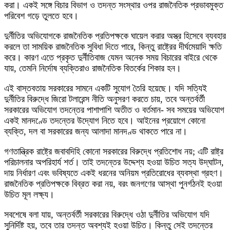
করা। একই সঙ্গে বিচার বিভাগ ও তদন্ত সংস্থার ওপর রাজনৈতিক প্রভাবমুক্ত
পরিবেশ গড়ে তুলতে হবে।
দুর্নীতির অভিযোগকে রাজনৈতিক প্রতিপক্ষকে ঘায়েল করার অস্ত্র হিসেবে ব্যবহার
করলে তা সাময়িক রাজনৈতিক সুবিধা দিতে পারে, কিন্তু রাষ্ট্রের দীর্ঘমেয়াদি ক্ষতি
করে। কারণ এতে প্রকৃত দুর্নীতিবাজ যেমন অনেক সময় বিচারের বাইরে থেকে
যায়, তেমনি নির্দোষ ব্যক্তিরাও রাজনৈতিক বিতর্কের শিকার হন।
এই বাস্তবতায় সরকারের সামনে একটি সুযোগ তৈরি হয়েছে। যদি সত্যিই
দুর্নীতির বিরুদ্ধে জিরো টলারেন্স নীতি অনুসরণ করতে চায়, তবে অন্তর্বর্তী
সরকারের অভিযোগ তদন্তের পাশাপাশি অতীত ও বর্তমান- সব সময়ের অভিযোগ
একই মানদণ্ডে তদন্তের উদ্যোগ নিতে হবে। আইনের প্রয়োগে কোনো
ব্যক্তি, দল বা সরকারের জন্য আলাদা মানদণ্ড থাকতে পারে না।
গণতান্ত্রিক রাষ্ট্রে জবাবদিহি কোনো সরকারের বিরুদ্ধে প্রতিশোধ নয়; এটি রাষ্ট্র
পরিচালনার অপরিহার্য শর্ত। তাই তদন্তের উদ্দেশ্য হওয়া উচিত সত্য উদ্‌ঘাটন,
দায় নির্ধারণ এবং ভবিষ্যতে একই ধরনের অনিয়ম প্রতিরোধের ব্যবস্থা গ্রহণ।
রাজনৈতিক প্রতিপক্ষকে বিব্রত করা নয়, বরং জনগণের আস্থা পুনর্গঠনই হওয়া
উচিত মূল লক্ষ্য।
সবশেষে বলা যায়, অন্তর্বর্তী সরকারের বিরুদ্ধে ওঠা দুর্নীতির অভিযোগ যদি
সুনির্দিষ্ট হয়, তবে তার তদন্ত অবশ্যই হওয়া উচিত। কিন্তু সেই তদন্তের