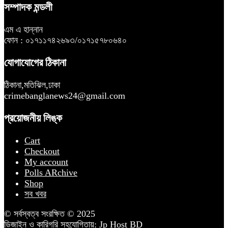
সম্পাদক মন্ডলী
এম এ হান্নান
ফোন : ০১৭১১৭৪২৬৯৩/০১৭১৫৭৮০৬৪০
যোগাযোগের ঠিকানা
ঠিকানা,মতিঝিল,ঢাকা
crimebanglanews24@gmail.com
প্রয়োজনীয় লিঙ্ক
Cart
Checkout
My account
Polls ARchive
Shop
সব খবর
© সর্বস্বত্ব সংরক্ষিত © 2025
ডিজাইন ও কারিগরি সহযোগিতায়:
Jp Host BD