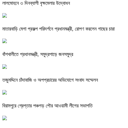
লালমোহনে ৩ দিনব্যাপী বৃক্ষমেলার উদ্বোধন
মাতারবাড়ি মেগা প্রকল্প পরিদর্শনে প্রধানমন্ত্রী, রোপণ করলেন গাছের চারা
বাঁশখালীতে প্রধানমন্ত্রী, সমুদ্রপাড়ে জনসমুদ্র
তজুমদ্দিনে চাঁদাবাজি ও অপপ্রচারের অভিযোগে সংবাদ সম্মেলন
বিরামপুরে গ্রেপ্তার পঞ্চগড় পৌর আওয়ামী লীগের সভাপতি