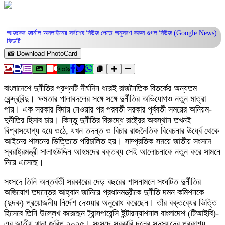
আজকের জার্নাল অনলাইনের সর্বশেষ নিউজ পেতে অনুসরণ করুন
গুগল নিউজ (Google News)
ফিডটি
📸 Download PhotoCard
৪০৯
বাংলাদেশে দুর্নীতির প্রশ্নটি দীর্ঘদিন ধরেই রাজনৈতিক বিতর্কের অন্যতম
কেন্দ্রবিন্দু। ক্ষমতার পালাবদলের সঙ্গে সঙ্গে দুর্নীতির অভিযোগও নতুন মাত্রা
পায়। এক সরকার বিদায় নেওয়ার পর পরবর্তী সরকার পূর্ববর্তী সময়ের অনিয়ম-
দুর্নীতির হিসাব চায়। কিন্তু দুর্নীতির বিরুদ্ধে রাষ্ট্রের অবস্থান তখনই
বিশ্বাসযোগ্য হয়ে ওঠে, যখন তদন্ত ও বিচার রাজনৈতিক বিবেচনার ঊর্ধ্বে থেকে
আইনের শাসনের ভিত্তিতে পরিচালিত হয়। সাম্প্রতিক সময়ে জাতীয় সংসদে
স্বরাষ্ট্রমন্ত্রী সালাহউদ্দিন আহমদের বক্তব্য সেই আলোচনাকে নতুন করে সামনে
নিয়ে এসেছে।
সংসদে তিনি অন্তর্বর্তী সরকারের দেড় বছরের শাসনামলে সংঘটিত দুর্নীতির
অভিযোগ তদন্তের আহ্বান জানিয়ে প্রধানমন্ত্রীকে দুর্নীতি দমন কমিশনকে
(দুদক) প্রয়োজনীয় নির্দেশ দেওয়ার অনুরোধ করেছেন। তাঁর বক্তব্যের ভিত্তি
হিসেবে তিনি উল্লেখ করেছেন ট্রান্সপারেন্সি ইন্টারন্যাশনাল বাংলাদেশ (টিআইবি)-
এর জাতীয় খানা জরিপ ২০২৫। সংসদে সরকারি দলের সদস্যদের প্রকাশ্য