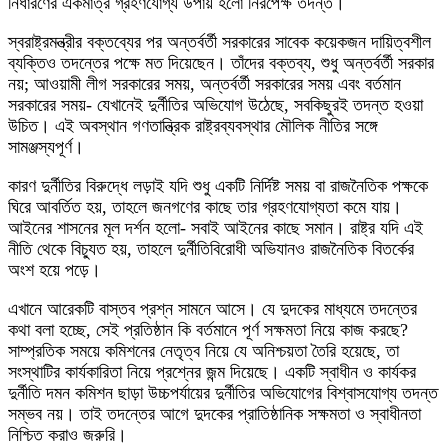
নির্ধারণের একমাত্র গ্রহণযোগ্য উপায় হলো নিরপেক্ষ তদন্ত।
স্বরাষ্ট্রমন্ত্রীর বক্তব্যের পর অন্তর্বর্তী সরকারের সাবেক কয়েকজন দায়িত্বশীল
ব্যক্তিও তদন্তের পক্ষে মত দিয়েছেন। তাঁদের বক্তব্য, শুধু অন্তর্বর্তী সরকার
নয়; আওয়ামী লীগ সরকারের সময়, অন্তর্বর্তী সরকারের সময় এবং বর্তমান
সরকারের সময়- যেখানেই দুর্নীতির অভিযোগ উঠেছে, সবকিছুরই তদন্ত হওয়া
উচিত। এই অবস্থান গণতান্ত্রিক রাষ্ট্রব্যবস্থার মৌলিক নীতির সঙ্গে
সামঞ্জস্যপূর্ণ।
কারণ দুর্নীতির বিরুদ্ধে লড়াই যদি শুধু একটি নির্দিষ্ট সময় বা রাজনৈতিক পক্ষকে
ঘিরে আবর্তিত হয়, তাহলে জনগণের কাছে তার গ্রহণযোগ্যতা কমে যায়।
আইনের শাসনের মূল দর্শন হলো- সবাই আইনের কাছে সমান। রাষ্ট্র যদি এই
নীতি থেকে বিচ্যুত হয়, তাহলে দুর্নীতিবিরোধী অভিযানও রাজনৈতিক বিতর্কের
অংশ হয়ে পড়ে।
এখানে আরেকটি বাস্তব প্রশ্ন সামনে আসে। যে দুদকের মাধ্যমে তদন্তের
কথা বলা হচ্ছে, সেই প্রতিষ্ঠান কি বর্তমানে পূর্ণ সক্ষমতা নিয়ে কাজ করছে?
সাম্প্রতিক সময়ে কমিশনের নেতৃত্ব নিয়ে যে অনিশ্চয়তা তৈরি হয়েছে, তা
সংস্থাটির কার্যকারিতা নিয়ে প্রশ্নের জন্ম দিয়েছে। একটি স্বাধীন ও কার্যকর
দুর্নীতি দমন কমিশন ছাড়া উচ্চপর্যায়ের দুর্নীতির অভিযোগের বিশ্বাসযোগ্য তদন্ত
সম্ভব নয়। তাই তদন্তের আগে দুদকের প্রাতিষ্ঠানিক সক্ষমতা ও স্বাধীনতা
নিশ্চিত করাও জরুরি।