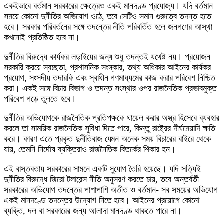
একইভাবে বর্তমান সরকারের ক্ষেত্রেও একই মানদণ্ড প্রযোজ্য। যদি বর্তমান
সময়ে কোনো দুর্নীতির অভিযোগ ওঠে, তবে সেটিও সমান গুরুত্বে তদন্ত হতে
হবে। সরকার পরিবর্তনের সঙ্গে তদন্তের নীতি পরিবর্তিত হলে জনগণের আস্থা
কখনোই প্রতিষ্ঠিত হবে না।
দুর্নীতির বিরুদ্ধে কার্যকর লড়াইয়ের জন্য শুধু তদন্তই যথেষ্ট নয়। প্রয়োজন
সরকারি ক্রয়ে স্বচ্ছতা, প্রশাসনিক সংস্কার, তথ্য অধিকার আইনের কার্যকর
প্রয়োগ, সংসদীয় তদারকি এবং স্বাধীন গণমাধ্যমের কাজ করার পরিবেশ নিশ্চিত
করা। একই সঙ্গে বিচার বিভাগ ও তদন্ত সংস্থার ওপর রাজনৈতিক প্রভাবমুক্ত
পরিবেশ গড়ে তুলতে হবে।
দুর্নীতির অভিযোগকে রাজনৈতিক প্রতিপক্ষকে ঘায়েল করার অস্ত্র হিসেবে ব্যবহার
করলে তা সাময়িক রাজনৈতিক সুবিধা দিতে পারে, কিন্তু রাষ্ট্রের দীর্ঘমেয়াদি ক্ষতি
করে। কারণ এতে প্রকৃত দুর্নীতিবাজ যেমন অনেক সময় বিচারের বাইরে থেকে
যায়, তেমনি নির্দোষ ব্যক্তিরাও রাজনৈতিক বিতর্কের শিকার হন।
এই বাস্তবতায় সরকারের সামনে একটি সুযোগ তৈরি হয়েছে। যদি সত্যিই
দুর্নীতির বিরুদ্ধে জিরো টলারেন্স নীতি অনুসরণ করতে চায়, তবে অন্তর্বর্তী
সরকারের অভিযোগ তদন্তের পাশাপাশি অতীত ও বর্তমান- সব সময়ের অভিযোগ
একই মানদণ্ডে তদন্তের উদ্যোগ নিতে হবে। আইনের প্রয়োগে কোনো
ব্যক্তি, দল বা সরকারের জন্য আলাদা মানদণ্ড থাকতে পারে না।