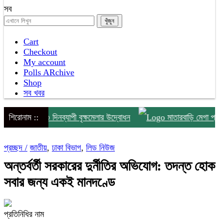
সব
Cart
Checkout
My account
Polls ARchive
Shop
সব খবর
োহনে ৩ দিনব্যাপী বৃক্ষমেলার উদ্বোধন
শিরোনাম ::
মাতারবাড়ি মেগা প্রকল্প পরিদর
প্রচ্ছদ /
জাতীয়
,
ঢাকা বিভাগ
,
লিড নিউজ
অন্তর্বর্তী সরকারের দুর্নীতির অভিযোগ: তদন্ত হোক
সবার জন্য একই মানদণ্ডে
প্রতিনিধির নাম