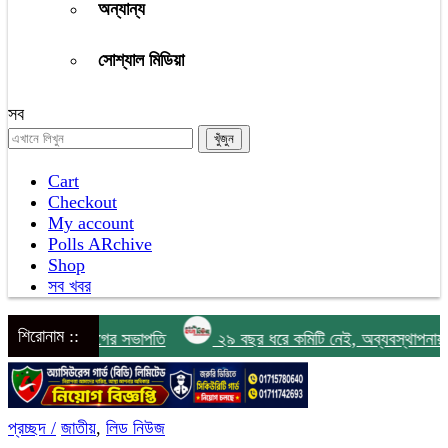
অন্যান্য
সোশ্যাল মিডিয়া
সব
Cart
Checkout
My account
Polls ARchive
Shop
সব খবর
শিরোনাম ::
 লীগের সভাপতি
২৯ বছর ধরে কমিটি নেই, অব্যবস্থাপনায় ধুঁকছে দক্ষিণ 
প্রচ্ছদ /
জাতীয়
,
লিড নিউজ