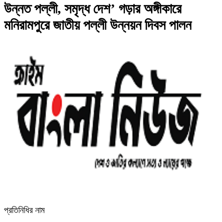
উন্নত পল্লী, সমৃদ্ধ দেশ’ গড়ার অঙ্গীকারে
মনিরামপুরে জাতীয় পল্লী উন্নয়ন দিবস পালন
প্রতিনিধির নাম