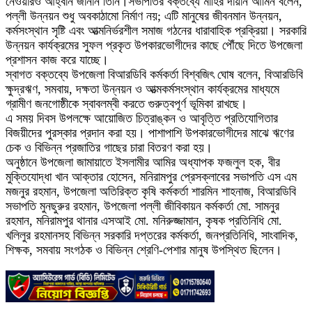
নেওয়ারও আহ্বান জানান তিনি।সভাপতির বক্তব্যে মাহির দায়ান আমিন বলেন,
পল্লী উন্নয়ন শুধু অবকাঠামো নির্মাণ নয়; এটি মানুষের জীবনমান উন্নয়ন,
কর্মসংস্থান সৃষ্টি এবং আত্মনির্ভরশীল সমাজ গঠনের ধারাবাহিক প্রক্রিয়া। সরকারি
উন্নয়ন কার্যক্রমের সুফল প্রকৃত উপকারভোগীদের কাছে পৌঁছে দিতে উপজেলা
প্রশাসন কাজ করে যাচ্ছে।
স্বাগত বক্তব্যে উপজেলা বিআরডিবি কর্মকর্তা বিশ্বজিৎ ঘোষ বলেন, বিআরডিবি
ক্ষুদ্রঋণ, সমবায়, দক্ষতা উন্নয়ন ও আত্মকর্মসংস্থান কার্যক্রমের মাধ্যমে
গ্রামীণ জনগোষ্ঠীকে স্বাবলম্বী করতে গুরুত্বপূর্ণ ভূমিকা রাখছে।
এ সময় দিবস উপলক্ষে আয়োজিত চিত্রাঙ্কন ও আবৃত্তি প্রতিযোগিতার
বিজয়ীদের পুরস্কার প্রদান করা হয়। পাশাপাশি উপকারভোগীদের মাঝে ঋণের
চেক ও বিভিন্ন প্রজাতির গাছের চারা বিতরণ করা হয়।
অনুষ্ঠানে উপজেলা জামায়াতে ইসলামীর আমির অধ্যাপক ফজলুল হক, বীর
মুক্তিযোদ্ধা খান আক্তার হোসেন, মনিরামপুর প্রেসক্লাবের সভাপতি এস এম
মজনুর রহমান, উপজেলা অতিরিক্ত কৃষি কর্মকর্তা শারমিন শাহনাজ, বিআরডিবি
সভাপতি মুনছুরুর রহমান, উপজেলা পল্লী জীবিকায়ন কর্মকর্তা মো. সামনুর
রহমান, মনিরামপুর থানার এসআই মো. মনিরুজ্জামান, কৃষক প্রতিনিধি মো.
খলিলুর রহমানসহ বিভিন্ন সরকারি দপ্তরের কর্মকর্তা, জনপ্রতিনিধি, সাংবাদিক,
শিক্ষক, সমবায় সংগঠক ও বিভিন্ন শ্রেণি-পেশার মানুষ উপস্থিত ছিলেন।