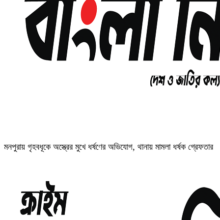
মনপুরায় গৃহবধূকে অস্ত্রের মুখে ধর্ষণের অভিযোগ, থানায় মামলা ধর্ষক গ্রেফতার