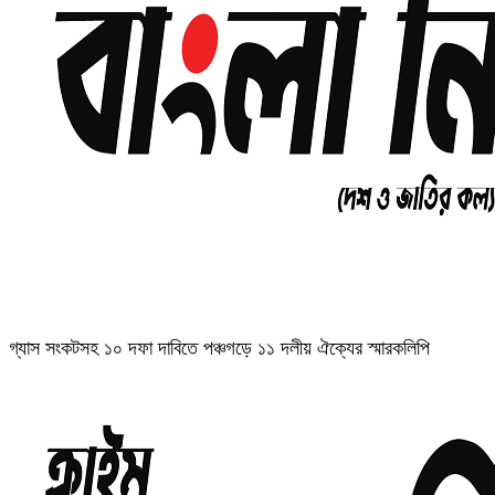
গ্যাস সংকটসহ ১০ দফা দাবিতে পঞ্চগড়ে ১১ দলীয় ঐক্যের স্মারকলিপি