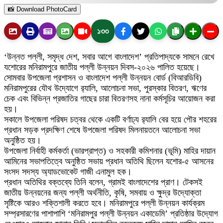
📸 Download PhotoCard
১৩৩
‘উন্নত পল্লী, সমৃদ্ধ দেশ, সবার আগে বাংলাদেশ’ প্রতিপাদ্যকে সামনে রেখে
যশোরের মনিরামপুরে জাতীয় পল্লী উন্নয়ন দিবস-২০২৬ পালিত হয়েছে।
সোমবার উপজেলা প্রশাসন ও বাংলাদেশ পল্লী উন্নয়ন বোর্ড (বিআরডিবি)
মনিরামপুরের যৌথ উদ্যোগে র‌্যালি, আলোচনা সভা, পুরস্কার বিতরণ, ঋণের
চেক এবং বিভিন্ন প্রজাতির গাছের চারা বিতরণসহ নানা কর্মসূচির আয়োজন করা
হয়।
সকালে উপজেলা পরিষদ চত্বর থেকে একটি বর্ণাঢ্য র‌্যালি বের হয়ে পৌর শহরের
প্রধান সড়ক প্রদক্ষিণ শেষে উপজেলা পরিষদ মিলনায়তনে আলোচনা সভা
অনুষ্ঠিত হয়।
উপজেলা নির্বাহী কর্মকর্তা (ভারপ্রাপ্ত) ও সহকারী কমিশনার (ভূমি) মাহির দায়ান
আমিনের সভাপতিত্বে অনুষ্ঠিত সভায় প্রধান অতিথি ছিলেন যশোর-৫ আসনের
সংসদ সদস্য অ্যাডভোকেট গাজী এনামুল হক।
প্রধান অতিথির বক্তব্যে তিনি বলেন, গ্রামই বাংলাদেশের প্রাণ। টেকসই
জাতীয় উন্নয়নের জন্য পল্লী অর্থনীতি, কৃষি, সমবায় ও ক্ষুদ্র উদ্যোক্তা
সৃষ্টিকে আরও শক্তিশালী করতে হবে। মনিরামপুরে পল্লী উন্নয়ন কার্যক্রম
সম্প্রসারণের পাশাপাশি ‘মনিরামপুর পল্লী উন্নয়ন একাডেমি’ প্রতিষ্ঠার উদ্যোগ