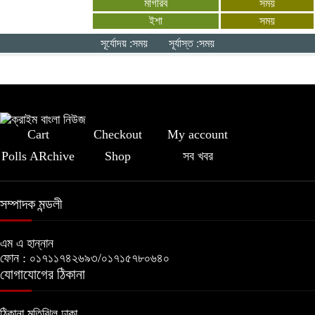
মাগরিব
সময়
ইশা
সময়
সমন্বিত প্রচেষ্টায় ৪-৫ বছরেই অর্থনীতিতে
সূর্যোদয় :সময়
সূর্যাস্ত :সময়
ইতিবাচক পরিবর্তন সম্ভব: প্রধানমন্ত্রী
Cart
Checkout
My account
Polls ARchive
Shop
সব খবর
সম্পাদক মন্ডলী
এম এ হান্নান
ফোন : ০১৭১১৭৪২৬৯৩/০১৭১৫৭৮০৬৪০
যোগাযোগের ঠিকানা
ঠিকানা,মতিঝিল,ঢাকা