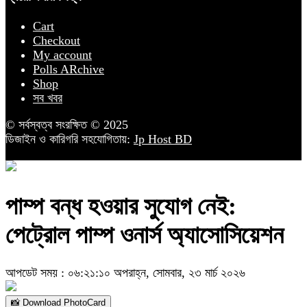
Cart
Checkout
My account
Polls ARchive
Shop
সব খবর
© সর্বস্বত্ব সংরক্ষিত © 2025
ডিজাইন ও কারিগরি সহযোগিতায়:
Jp Host BD
পাম্প বন্ধ হওয়ার সুযোগ নেই:
পেট্রোল পাম্প ওনার্স অ্যাসোসিয়েশন
আপডেট সময় : ০৬:২১:১০ অপরাহ্ন, সোমবার, ২৩ মার্চ ২০২৬
📸 Download PhotoCard