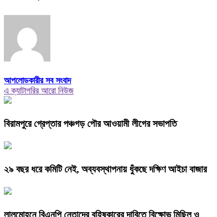
আপলোডকারীর সব সংবাদ
এ ক্যাটাগরির আরো নিউজ
বিরামপুরে গ্রেপ্তার পঞ্চগড় পৌর আওয়ামী লীগের সভাপতি
২৯ বছর ধরে কমিটি নেই, অব্যবস্থাপনায় ধুঁকছে দক্ষিণ আইচা বাজার
লালমোহনে বিএনপি নেতাদের বহিষ্কারের দাবিতে বিক্ষোভ মিছিল ও