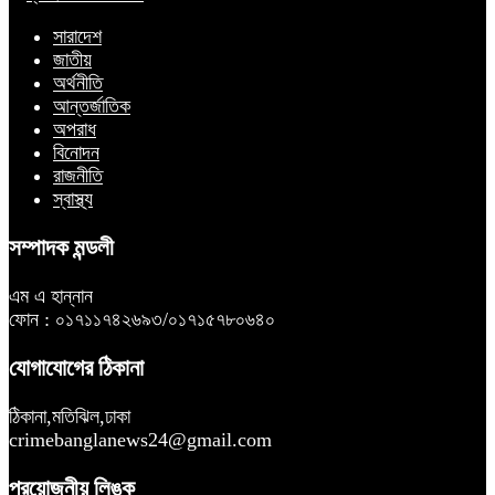
সারাদেশ
জাতীয়
অর্থনীতি
আন্তর্জাতিক
অপরাধ
বিনোদন
রাজনীতি
স্বাস্থ্য
সম্পাদক মন্ডলী
এম এ হান্নান
ফোন : ০১৭১১৭৪২৬৯৩/০১৭১৫৭৮০৬৪০
যোগাযোগের ঠিকানা
ঠিকানা,মতিঝিল,ঢাকা
crimebanglanews24@gmail.com
প্রয়োজনীয় লিঙ্ক