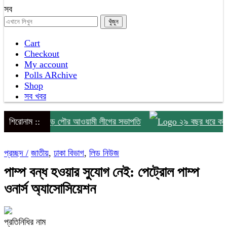
সব
Cart
Checkout
My account
Polls ARchive
Shop
সব খবর
্রেপ্তার পঞ্চগড় পৌর আওয়ামী লীগের সভাপতি
শিরোনাম ::
২৯ বছর ধরে কমিটি নেই,
প্রচ্ছদ /
জাতীয়
,
ঢাকা বিভাগ
,
লিড নিউজ
পাম্প বন্ধ হওয়ার সুযোগ নেই: পেট্রোল পাম্প
ওনার্স অ্যাসোসিয়েশন
প্রতিনিধির নাম