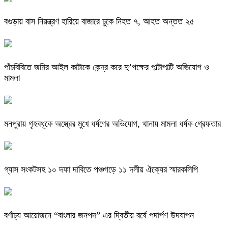
বগুড়ায় বাস নিয়ন্ত্রণ হারিয়ে বাজারে ঢুকে নিহত ৭, আহত অন্তত ২৫
পাঁচবিবিতে জমির আইল কাটাকে কেন্দ্র করে দু’পক্ষের পাল্টাপাল্টি অভিযোগ ও
মামলা
মনপুরায় গৃহবধূকে অস্ত্রের মুখে ধর্ষণের অভিযোগ, থানায় মামলা ধর্ষক গ্রেফতার
গ্যাস সংকটসহ ১০ দফা দাবিতে পঞ্চগড়ে ১১ দলীয় ঐক্যের স্মারকলিপি
বর্ণাঢ্য আয়োজনে “বাংলার জনপদ” এর দ্বিতীয় বর্ষে পদার্পণ উদযাপন