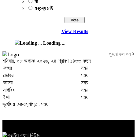
না
মন্তব্য নেই
View Results
Loading ...
পুরনো ফলাফল
শনিবার, ০৮ অগাস্ট ২০২৬, ২৪ শ্রাবণ ১৪৩৩ বঙ্গাব্দ
ফজর
সময়
জোহর
সময়
আসর
সময়
মাগরিব
সময়
ইশা
সময়
সূর্যোদয় :সময়
সূর্যাস্ত :সময়